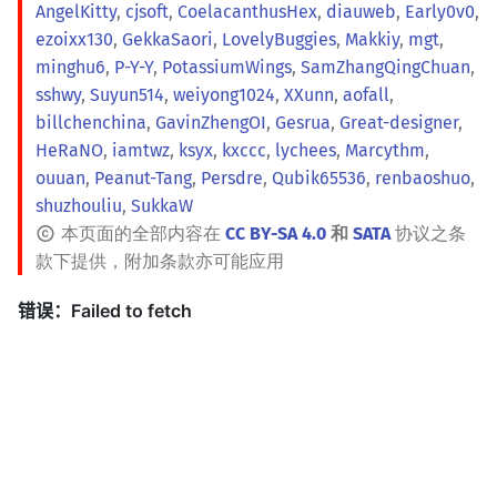
AngelKitty
,
cjsoft
,
CoelacanthusHex
,
diauweb
,
Early0v0
,
ezoixx130
,
GekkaSaori
,
LovelyBuggies
,
Makkiy
,
mgt
,
minghu6
,
P-Y-Y
,
PotassiumWings
,
SamZhangQingChuan
,
sshwy
,
Suyun514
,
weiyong1024
,
XXunn
,
aofall
,
billchenchina
,
GavinZhengOI
,
Gesrua
,
Great-designer
,
HeRaNO
,
iamtwz
,
ksyx
,
kxccc
,
lychees
,
Marcythm
,
ouuan
,
Peanut-Tang
,
Persdre
,
Qubik65536
,
renbaoshuo
,
shuzhouliu
,
SukkaW
本页面的全部内容在
CC BY-SA 4.0
和
SATA
协议之条
款下提供，附加条款亦可能应用