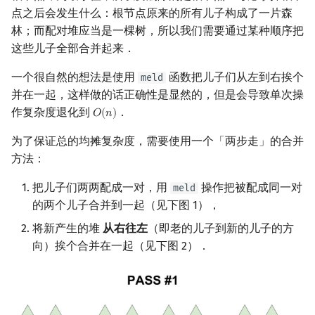
点之后会发生什么：根节点原来的所有儿子构成了一片森
林；而配对堆应当是一棵树，所以我们需要通过某种顺序把
这些儿子全部合并起来．
一个很自然的想法是使用
函数把儿子们从左到右挨个
meld
并在一起，这样做的话正确性是显然的，但是会导致单次操
作复杂度退化到
．
𝑂
(
𝑛
)
O
(
n
)
为了保证总的均摊复杂度，需要使用一个「两步走」的合并
方法：
把儿子们两两配成一对，用
操作把被配成同一对
meld
的两个儿子合并到一起（见下图 1），
将新产生的堆
从右往左
（即老的儿子到新的儿子的方
向）挨个合并在一起（见下图 2）．