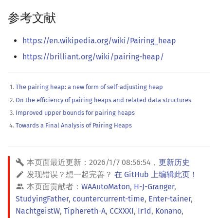
参考文献
https://en.wikipedia.org/wiki/Pairing_heap
https://brilliant.org/wiki/pairing-heap/
The pairing heap: a new form of self-adjusting heap
On the efficiency of pairing heaps and related data structures
Improved upper bounds for pairing heaps
Towards a Final Analysis of Pairing Heaps
本页面最近更新：
2026/1/7 08:56:54
，
更新历史
发现错误？想一起完善？
在 GitHub 上编辑此页！
本页面贡献者：
WAAutoMaton
,
H-J-Granger
,
StudyingFather
,
countercurrent-time
,
Enter-tainer
,
NachtgeistW
,
Tiphereth-A
,
CCXXXI
,
Ir1d
,
Konano
,