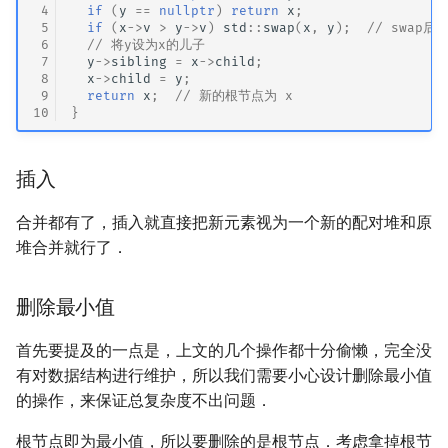
 4
if
(
y
==
nullptr
)
return
x
;
 5
if
(
x
->
v
>
y
->
v
)
std
::
swap
(
x
,
y
);
// swap
 6
// 将y设为x的儿子
 7
y
->
sibling
=
x
->
child
;
 8
x
->
child
=
y
;
 9
return
x
;
// 新的根节点为 x
10
}
插入
合并都有了，插入就直接把新元素视为一个新的配对堆和原
堆合并就行了．
删除最小值
首先要提及的一点是，上文的几个操作都十分偷懒，完全没
有对数据结构进行维护，所以我们需要小心设计删除最小值
的操作，来保证总复杂度不出问题．
根节点即为最小值，所以要删除的是根节点．考虑拿掉根节