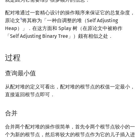
矩阵树定理
Min_25 筛
配对堆通过一套精心设计的操作顺序来保证它的总复杂度，
LGV 引理
洲阁筛
1
原论文
将其称为「一种自调整的堆（Self Adjusting
Heap）」．在这方面和 Splay 树（在原论文中被称作
最大团搜索算法
类欧几里德算法
「Self Adjusting Binary Tree」）颇有相似之处．
支配树
Meissel–Lehmer 算法
过程
图上随机游走
连分数
查询最小值
Stern–Brocot 树与 Farey
从配对堆的定义可看出，配对堆的根节点的权值一定最小，
直接返回根节点即可．
二次域
Pell 方程
合并
合并两个配对堆的操作很简单，首先令两个根节点较小的一
个为新的根节点，然后将较大的根节点作为它的儿子插入进