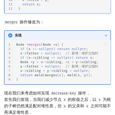
11
return
x
;
12
}
操作修改为：
merges
实现
1
Node
*
merges
(
Node
*
x
)
{
2
if
(
x
==
nullptr
)
return
nullptr
;
3
x
->
father
=
nullptr
;
// 新增：维护父指针
4
if
(
x
->
sibling
==
nullptr
)
return
x
;
5
Node
*
y
=
x
->
sibling
,
*
c
=
y
->
sibling
;
6
y
->
father
=
nullptr
;
// 新增：维护父指针
7
x
->
sibling
=
y
->
sibling
=
nullptr
;
8
return
meld
(
merges
(
c
),
meld
(
x
,
y
));
9
}
现在我们来考虑如何实现
操作．
decrease-key
首先我们发现，当我们减少节点
的权值之后，以
为根
x
x
的子树仍然满足配对堆性质，但
的父亲和
之间可能不
x
x
再满足堆性质．