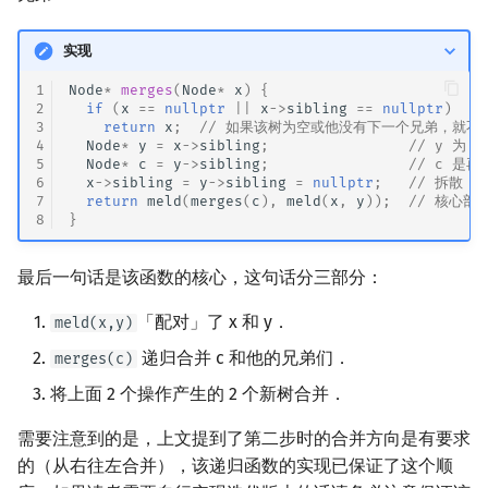
实现
1
Node
*
merges
(
Node
*
x
)
{
2
if
(
x
==
nullptr
||
x
->
sibling
==
nullptr
)
3
return
x
;
// 如果该树为空或他没有下一个兄弟，就不需
4
Node
*
y
=
x
->
sibling
;
// y 为 
5
Node
*
c
=
y
->
sibling
;
// c 是
6
x
->
sibling
=
y
->
sibling
=
nullptr
;
// 拆散
7
return
meld
(
merges
(
c
),
meld
(
x
,
y
));
// 核心部
8
}
最后一句话是该函数的核心，这句话分三部分：
「配对」了 x 和 y．
meld(x,y)
递归合并 c 和他的兄弟们．
merges(c)
将上面 2 个操作产生的 2 个新树合并．
需要注意到的是，上文提到了第二步时的合并方向是有要求
的（从右往左合并），该递归函数的实现已保证了这个顺