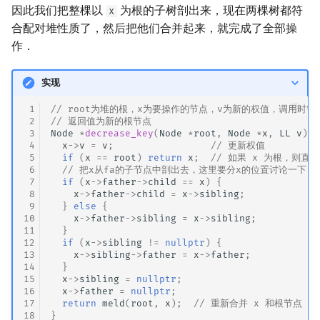
因此我们把整棵以
为根的子树剖出来，现在两棵树都符
x
合配对堆性质了，然后把他们合并起来，就完成了全部操
作．
实现
 1
// root为堆的根，x为要操作的节点，v为新的权值，调用时需保证
 2
// 返回值为新的根节点
 3
Node
*
decrease_key
(
Node
*
root
,
Node
*
x
,
LL
v
)
{
 4
x
->
v
=
v
;
// 更新权值
 5
if
(
x
==
root
)
return
x
;
// 如果 x 为根，则直
 6
// 把x从fa的子节点中剖出去，这里要分x的位置讨论一下．
 7
if
(
x
->
father
->
child
==
x
)
{
 8
x
->
father
->
child
=
x
->
sibling
;
 9
}
else
{
10
x
->
father
->
sibling
=
x
->
sibling
;
11
}
12
if
(
x
->
sibling
!=
nullptr
)
{
13
x
->
sibling
->
father
=
x
->
father
;
14
}
15
x
->
sibling
=
nullptr
;
16
x
->
father
=
nullptr
;
17
return
meld
(
root
,
x
);
// 重新合并 x 和根节点
18
}