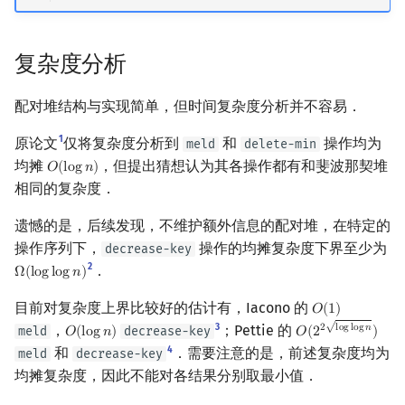
复杂度分析
配对堆结构与实现简单，但时间复杂度分析并不容易．
1
原论文
仅将复杂度分析到
和
操作均为
meld
delete-min
均摊
，但提出猜想认为其各操作都有和斐波那契堆
𝑂
(
l
o
g
𝑛
)
O
(
log
n
)
相同的复杂度．
遗憾的是，后续发现，不维护额外信息的配对堆，在特定的
操作序列下，
操作的均摊复杂度下界至少为
decrease-key
2
．
Ω
(
l
o
g
l
o
g
𝑛
)
Ω
(
log
log
n
)
目前对复杂度上界比较好的估计有，Iacono 的
𝑂
(
1
)
O
(
1
)
3
，
；Pettie 的
√
2
l
o
g
l
o
g
𝑛
meld
decrease-key
𝑂
(
l
o
g
𝑛
)
𝑂
(
2
)
O
(
log
n
)
O
(
2
2
log
log
n
)
4
和
．需要注意的是，前述复杂度均为
meld
decrease-key
均摊复杂度，因此不能对各结果分别取最小值．