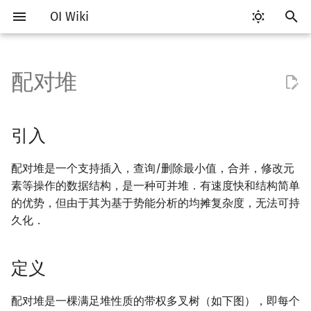
OI Wiki
键
入
配对堆
Getting Started
比赛相关简介
工具软件简介
语言基础简介
算法基础简介
搜索部分简介
动态规划部分简介
字符串部分简介
数学部分简介
并查集
引入
分块思想
线段树基础
二叉搜索树 & 平衡树
可持久化数据结构简介
线段树套线段树
Link Cut Tree
图论部分简介
计算几何部分简介
杂项简介
RMQ
OI 赛事与赛制
题型概述
读入、输出优化
Vim
评测工具简介
Testlib 简介
Hello, World!
C++ 标准库简介
类
复杂度简介
排序简介
DP 优化简介
后缀数组简介
数字系统简介
数论基础
多项式与生成函数简介
排列组合
线性代数简介
线性规划基础
基本概念
基本概念
博弈论简介
插值
树基础
最短路
最小生成树
强连通分量
网络流简介
图匹配
离线算法简介
随机函数
以
开
关于本项目
赛事
代码编辑工具
C++ 基础
复杂度
DFS（搜索）
动态规划基础
字符串基础
布尔代数
并查集复杂度
定义
块状数组
线段树合并 & 分裂
Treap
可持久化线段树
平衡树套线段树
全局平衡二叉树
图论相关概念
二维计算几何基础
离散化
并查集应用
ICPC/CCPC 赛事与赛制
交互题
分段打表
Emacs
Arbiter
通用
C++ 语法基础
STL 容器
命名空间
均摊复杂度
选择排序
单调队列/单调栈优化
最优原地后缀排序算法
进位制
模算术简介
代数基本定理
抽屉原理
向量
单纯形法
群论
条件概率与独立性
公平组合游戏
数值积分
树的直径
差分约束
最小树形图
双连通分量
最大流
二分图最大匹配
CDQ 分治
随机化技巧
引入
始
如何参与
题型
评测工具
C++ 标准库
枚举
BFS（搜索）
记忆化搜索
标准库
数字系统
过程
块状链表
李超线段树
Splay 树
可持久化块状数组
线段树套平衡树
Euler Tour Tree
图的存储
三维计算几何基础
双指针
括号序列
常见错误
VS Code
Cena
Generator
变量
STL 算法
值类别
冒泡排序
斜率优化
平衡三进制
素数
快速傅里叶变换
容斥原理
内积和外积
环论
随机变量
零和游戏
高斯消元
树的中心
k 短路
最小直径生成树
割点和桥
最小割
二分图最大权匹配
整体二分
爬山算法
配对堆是一个支持插入，查询/删除最小值，合并，修改元
搜
素等操作的数据结构，是一种可并堆．有速度快和结构简单
OI Wiki 不是什么
学习路线
命令行
C++ 进阶
模拟
双向搜索
背包 DP
字符串匹配
位操作
树分块
猫树
WBLT
可持久化平衡树
树状数组套权值线段树
Top Tree
DFS（图论）
距离
离线算法
线段树与离线询问
查询最小值
常见技巧
Atom
CCR Plus
Validator
运算
bitset
重载运算符
插入排序
四边形不等式优化
格雷码
最大公约数
快速数论变换
斐波那契数列
矩阵
域论
随机变量的数字特征
非公平组合游戏
牛顿迭代法
树的重心
同余最短路
圆方树
费用流
一般图最大匹配
莫队算法
模拟退火
索
的优势，但由于其为基于势能分析的均摊复杂度，无法可持
久化．
格式手册
学习资源
命令行编译与调试
C++ 与其他常用语言的区别
递归 & 分治
启发式搜索
区间 DP
字符串哈希
二进制集合操作
Sqrt Tree
区间最值操作 & 区间历史最
替罪羊树
可持久化字典树
分块套树状数组
BFS（图论）
Pick 定理
分数规划
合并
Eclipse
Lemon
Interactor
流程控制语句
string
引用
计数排序
Slope Trick 优化
欧拉函数
快速沃尔什变换
错位排列
初等变换
Schreier–Sims 算法
概率不等式
最近公共祖先
点/边连通度
上下界网络流
一般图最大权匹配
值
数学符号表
技巧
编译器
Pascal 转 C++ 急救
贪心
A*
DAG 上的 DP
字典树 (Trie)
高精度计算
笛卡尔树
可持久化可并堆
树上问题
三角剖分
随机化
插入
Notepad++
Checker
高级数据类型
pair
常量
基数排序
WQS 二分
筛法
Chirp Z 变换
卡特兰数
行列式
树链剖分
Stoer–Wagner 算法
稳定匹配
定义
Kinetic Tournament Tree
F.A.Q.
出题
WSL (Windows 10)
Python 速成
排序
迭代加深搜索
树形 DP
前缀函数与 KMP 算法
快速幂
Size Balanced Tree
有向无环图
凸包
悬线法
删除最小值
Kate
函数
新版 C++ 特性
快速排序
状态设计优化
分解质因数
多项式牛顿迭代
斯特林数
线性空间
树上启发式合并
配对堆是一棵满足堆性质的带权多叉树（如下图），即每个