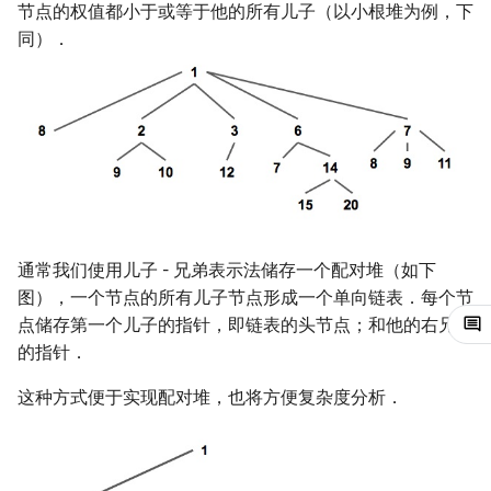
节点的权值都小于或等于他的所有儿子（以小根堆为例，下
镜像站列表
Special Judge
Java 速成
前缀和 & 差分
IDA*
状压 DP
Boyer–Moore 算法
置换和排列
AVL 树
拓扑排序
扫描线
有限状态自动机
减小一个元素的值
Dev-C++
文件操作
Lambda 表达式
归并排序
裴蜀定理 & 一次不定方程
多项式多点求值|快速插值
贝尔数
线性基
虚树
同）．
致谢
Testlib
Java 进阶
二分
回溯法
数位 DP
Z 函数（扩展 KMP）
弧度制与坐标系
复杂度分析
红黑树
最短路问题
旋转卡壳
计算理论基础
CLion
pb_ds
堆排序
费马小定理 & 欧拉定理
多项式初等函数
伯努利数
线性映射
树分治
Polygon
倍增
Dancing Links
插头 DP
AC 自动机
复数
参考文献
左偏红黑树
生成树问题
半平面交
字节顺序
Geany
编译优化
桶排序
模逆元
常系数齐次线性递推
Entringer Number
特征多项式
动态树分治
OJ 工具
构造
Alpha–Beta 剪枝
计数 DP
后缀数组 (SA)
数论
AA 树
斯坦纳树
平面最近点对
约瑟夫问题
Xcode
希尔排序
线性同余方程
多项式平移|连续点值平移
Eulerian Number
对角化
AHU 算法
LaTeX 入门
优化
动态 DP
后缀自动机 (SAM)
多项式与生成函数
拆点
随机增量法
表达式求值
GUIDE
锦标赛排序
中国剩余定理
符号化方法
分拆数
Jordan标准型
树哈希
通常我们使用儿子 - 兄弟表示法储存一个配对堆（如下
图），一个节点的所有儿子节点形成一个单向链表．每个节
Git
概率 DP
后缀平衡树
组合数学
连通性相关
反演变换
在一台机器上规划任务
Sublime Text
Tim 排序
升幂引理
Lagrange 反演
范德蒙德卷积
树上随机游走
点储存第一个儿子的指针，即链表的头节点；和他的右兄弟
的指针．
DP 套 DP
广义后缀自动机
线性代数
环计数问题
计算几何杂项
主元素问题
CP Editor
排序相关 STL
阶乘取模
形式幂级数复合|复合逆
Pólya 计数
这种方式便于实现配对堆，也将方便复杂度分析．
DP 优化
后缀树
线性规划
最小环
Garsia–Wachs 算法
Code::Blocks
排序应用
卢卡斯定理
普通生成函数
图论计数
其它 DP 方法
Manacher
抽象代数
2-SAT
15-puzzle
同余方程
指数生成函数