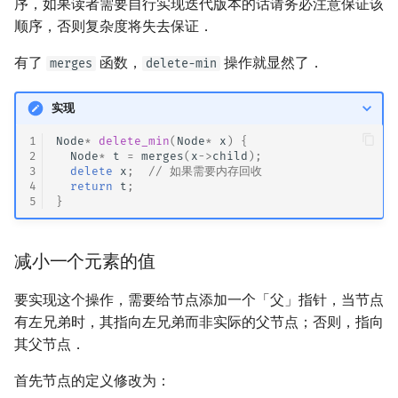
序，如果读者需要自行实现迭代版本的话请务必注意保证该
顺序，否则复杂度将失去保证．
有了
函数，
操作就显然了．
merges
delete-min
实现
1
Node
*
delete_min
(
Node
*
x
)
{
2
Node
*
t
=
merges
(
x
->
child
);
3
delete
x
;
// 如果需要内存回收
4
return
t
;
5
}
减小一个元素的值
要实现这个操作，需要给节点添加一个「父」指针，当节点
有左兄弟时，其指向左兄弟而非实际的父节点；否则，指向
其父节点．
首先节点的定义修改为：