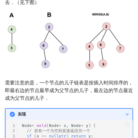
去．（见下图）
需要注意的是，一个节点的儿子链表是按插入时间排序的，
即最右边的节点最早成为父节点的儿子，最左边的节点最近
成为父节点的儿子．
实现
 1
Node
*
meld
(
Node
*
x
,
Node
*
y
)
{
 2
// 若有一个为空则直接返回另一个
 3
if
(
x
==
nullptr
)
return
y
;