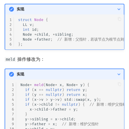
实现
1
struct
Node
{
2
LL
v
;
3
int
id
;
4
Node
*
child
,
*
sibling
;
5
Node
*
father
;
// 新增：父指针，若该节点为根节点则指向空
6
};
操作修改为：
meld
实现
 1
Node
*
meld
(
Node
*
x
,
Node
*
y
)
{
 2
if
(
x
==
nullptr
)
return
y
;
 3
if
(
y
==
nullptr
)
return
x
;
 4
if
(
x
->
v
>
y
->
v
)
std
::
swap
(
x
,
y
);
 5
if
(
x
->
child
!=
nullptr
)
{
// 新增：维护父指针
 6
x
->
child
->
father
=
y
;
 7
}
 8
y
->
sibling
=
x
->
child
;
 9
y
->
father
=
x
;
// 新增：维护父指针
10
x
->
child
=
y
;