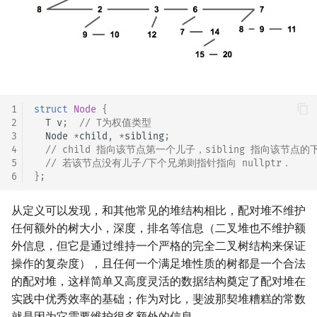
回文树
概率论
欧拉图
Kahan 求和
二次剩余
序列自动机
博弈论
哈密顿图
珂朵莉树/颜色段均摊
阶 & 原根
最小表示法
数值算法
二分图
空间优化简介
离散对数
1
struct
Node
{
Lyndon 分解
序理论
平面图
高次剩余 & 单位根
2
T
v
;
// T为权值类型
3
Node
*
child
,
*
sibling
;
4
// child 指向该节点第一个儿子，sibling 指向该节点
Main–Lorentz 算法
杨氏矩阵
弦图
数论分块
5
// 若该节点没有儿子/下个兄弟则指针指向 nullptr．
6
};
拟阵
图的着色
狄利克雷卷积
从定义可以发现，和其他常见的堆结构相比，配对堆不维护
Berlekamp–Massey 算法
网络流
莫比乌斯反演
任何额外的树大小，深度，排名等信息（二叉堆也不维护额
外信息，但它是通过维持一个严格的完全二叉树结构来保证
图的匹配
杜教筛
操作的复杂度），且任何一个满足堆性质的树都是一个合法
的配对堆，这样简单又高度灵活的数据结构奠定了配对堆在
Prüfer 序列
Powerful Number 筛
实践中优秀效率的基础；作为对比，斐波那契堆糟糕的常数
就是因为它需要维护很多额外的信息．