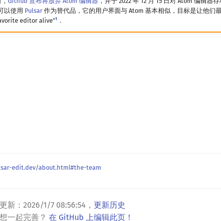
 日，
Github 宣布将放弃 Atom 编辑器
，并于 2022 年 12 月 15 日对 Atom 编
，可以使用
Pulsar
作为替代品，它的用户界面与 Atom 基本相似，目标是让他们
1
orite editor alive"
．
lsar-edit.dev/about.html#the-team
更新：
2026/1/7 08:56:54
，
更新历史
？想一起完善？
在 GitHub 上编辑此页！