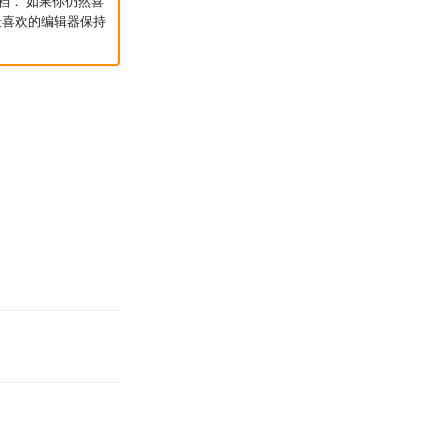
辑器存档． 如果你仍然喜
最喜欢的编辑器保持