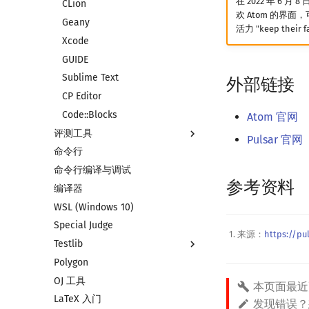
在 2022 年 6 月 8
CLion
欢 Atom 的界面
Geany
活力 "keep their fav
Xcode
GUIDE
Sublime Text
外部链接
CP Editor
Code::Blocks
Atom 官网
评测工具
Pulsar 官网
命令行
评测工具简介
命令行编译与调试
Arbiter
参考资料
编译器
Cena
WSL (Windows 10)
CCR Plus
Special Judge
Lemon
来源：
https://pu
Testlib
Polygon
Testlib 简介
OJ 工具
通用
本页面最近
LaTeX 入门
Generator
发现错误