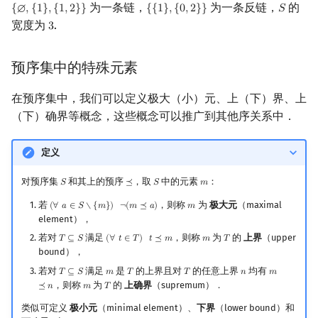
为一条链，
为一条反链，
的
{
∅
,
{
1
}
,
{
1
,
2
}
}
{
{
1
}
,
{
0
,
2
}
}
𝑆
{
∅
,
{
1
}
,
{
1
,
2
}
}
{
{
1
}
,
{
0
,
2
}
}
S
宽度为
.
3
3
预序集中的特殊元素
在预序集中，我们可以定义极大（小）元、上（下）界、上
（下）确界等概念，这些概念可以推广到其他序关系中．
定义
对预序集
和其上的预序
，取
中的元素
：
𝑆
⪯
𝑆
𝑚
S
⪯
S
m
若
，则称
为
极大元
（maximal
(
∀
𝑎
∈
𝑆
∖
{
𝑚
}
)
¬
(
𝑚
⪯
𝑎
)
𝑚
(
∀
a
∈
S
∖
{
m
}
)
¬
(
m
⪯
a
)
m
element），
若对
满足
，则称
为
的
上界
（upper
𝑇
⊆
𝑆
(
∀
𝑡
∈
𝑇
)
𝑡
⪯
𝑚
𝑚
𝑇
T
⊆
S
(
∀
t
∈
T
)
t
⪯
m
m
T
bound），
若对
满足
是
的上界且对
的任意上界
均有
𝑇
⊆
𝑆
𝑚
𝑇
𝑇
𝑛
𝑚
T
⊆
S
m
T
T
n
m
⪯
n
，则称
为
的
上确界
（supremum）．
⪯
𝑛
𝑚
𝑇
m
T
类似可定义
极小元
（minimal element）、
下界
（lower bound）和