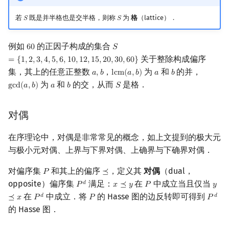
若
既是并半格也是交半格，则称
为
格
（lattice）．
𝑆
𝑆
S
S
例如
的正因子构成的集合
6
0
𝑆
60
S
=
{
1
,
2
,
3
,
4
,
5
,
6
,
10
,
12
,
15
,
20
,
30
,
60
}
关于整除构成偏序
=
{
1
,
2
,
3
,
4
,
5
,
6
,
1
0
,
1
2
,
1
5
,
2
0
,
3
0
,
6
0
}
集，其上的任意正整数
，
为
和
的并，
𝑎
,
𝑏
l
c
m
(
𝑎
,
𝑏
)
𝑎
𝑏
a
,
b
lcm
(
a
,
b
)
a
b
为
和
的交，从而
是格．
g
c
d
(
𝑎
,
𝑏
)
𝑎
𝑏
𝑆
gcd
(
a
,
b
)
a
b
S
对偶
在序理论中，对偶是非常常见的概念，如上文提到的极大元
与极小元对偶、上界与下界对偶、上确界与下确界对偶．
对偏序集
和其上的偏序
，定义其
对偶
（dual，
𝑃
⪯
P
⪯
opposite）偏序集
满足：
在
中成立当且仅当
𝑑
𝑃
𝑥
⪯
𝑦
𝑃
𝑦
P
d
x
⪯
y
P
y
⪯
x
在
中成立．将
的 Hasse 图的边反转即可得到
𝑑
𝑑
⪯
𝑥
𝑃
𝑃
𝑃
P
d
P
P
d
的 Hasse 图．