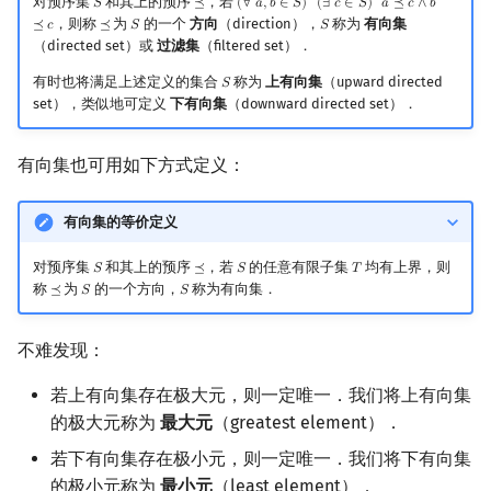
对预序集
和其上的预序
，若
𝑆
⪯
(
∀
𝑎
,
𝑏
∈
𝑆
)
(
∃
𝑐
∈
𝑆
)
𝑎
⪯
𝑐
∧
𝑏
S
⪯
(
∀
a
,
b
∈
S
)
(
∃
c
∈
S
)
a
⪯
c
∧
b
⪯
c
，则称
为
的一个
方向
（direction），
称为
有向集
⪯
𝑐
⪯
𝑆
𝑆
⪯
S
S
（directed set）或
过滤集
（filtered set）．
有时也将满足上述定义的集合
称为
上有向集
（upward directed
𝑆
S
set），类似地可定义
下有向集
（downward directed set）．
有向集也可用如下方式定义：
有向集的等价定义
对预序集
和其上的预序
，若
的任意有限子集
均有上界，则
𝑆
⪯
𝑆
𝑇
S
⪯
S
T
称
为
的一个方向，
称为有向集．
⪯
𝑆
𝑆
⪯
S
S
不难发现：
若上有向集存在极大元，则一定唯一．我们将上有向集
的极大元称为
最大元
（greatest element）．
若下有向集存在极小元，则一定唯一．我们将下有向集
的极小元称为
最小元
（least element）．