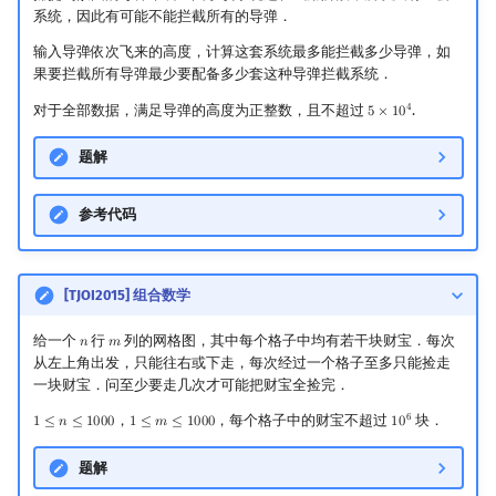
系统，因此有可能不能拦截所有的导弹．
输入导弹依次飞来的高度，计算这套系统最多能拦截多少导弹，如
果要拦截所有导弹最少要配备多少套这种导弹拦截系统．
4
对于全部数据，满足导弹的高度为正整数，且不超过
.
5
×
1
0
5
×
10
4
题解
参考代码
[TJOI2015] 组合数学
给一个
行
列的网格图，其中每个格子中均有若干块财宝．每次
𝑛
𝑚
n
m
从左上角出发，只能往右或下走，每次经过一个格子至多只能捡走
一块财宝．问至少要走几次才可能把财宝全捡完．
6
，
，每个格子中的财宝不超过
块．
1
≤
𝑛
≤
1
0
0
0
1
≤
𝑚
≤
1
0
0
0
1
0
1
≤
n
≤
1000
1
≤
m
≤
1000
10
6
题解