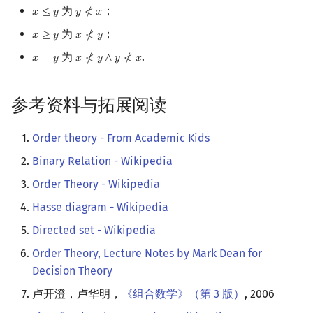
为
；
𝑥
≤
𝑦
𝑦
≮
𝑥
x
≤
y
y
≮
x
为
；
𝑥
≥
𝑦
𝑥
≮
𝑦
x
≥
y
x
≮
y
为
.
𝑥
=
𝑦
𝑥
≮
𝑦
∧
𝑦
≮
𝑥
x
=
y
x
≮
y
∧
y
≮
x
参考资料与拓展阅读
Order theory - From Academic Kids
Binary Relation - Wikipedia
Order Theory - Wikipedia
Hasse diagram - Wikipedia
Directed set - Wikipedia
Order Theory, Lecture Notes by Mark Dean for
Decision Theory
卢开澄，卢华明，
《组合数学》（第 3 版）
, 2006