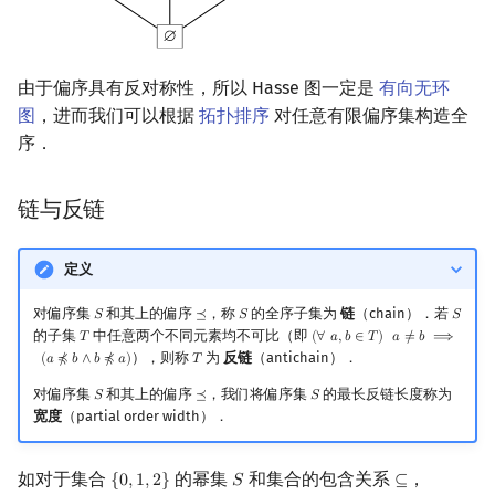
由于偏序具有反对称性，所以 Hasse 图一定是
有向无环
图
，进而我们可以根据
拓扑排序
对任意有限偏序集构造全
序．
链与反链
定义
对偏序集
和其上的偏序
，称
的全序子集为
链
（chain）．若
𝑆
⪯
𝑆
𝑆
S
⪯
S
S
的子集
中任意两个不同元素均不可比（即
𝑇
(
∀
𝑎
,
𝑏
∈
𝑇
)
𝑎
≠
𝑏
⟹
T
(
∀
a
,
b
∈
T
)
a
≠
b
⟹
(
a
⋠
b
∧
b
⋠
a
），则称
为
反链
（antichain）．
(
𝑎
⋠
𝑏
∧
𝑏
⋠
𝑎
)
𝑇
T
对偏序集
和其上的偏序
，我们将偏序集
的最长反链长度称为
𝑆
⪯
𝑆
S
⪯
S
宽度
（partial order width）．
如对于集合
的幂集
和集合的包含关系
，
{
0
,
1
,
2
}
𝑆
⊆
{
0
,
1
,
2
}
S
⊆