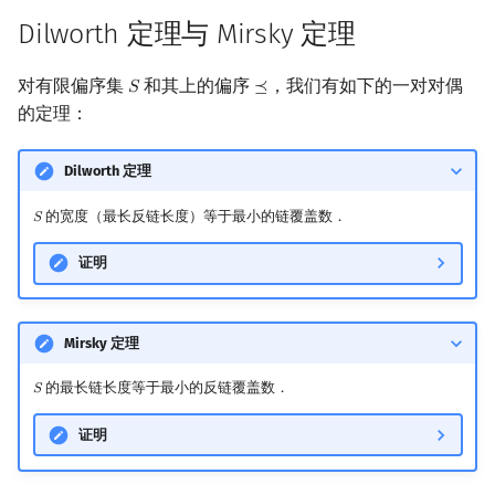
Dilworth 定理与 Mirsky 定理
对有限偏序集
和其上的偏序
，我们有如下的一对对偶
𝑆
⪯
S
⪯
的定理：
Dilworth 定理
的宽度（最长反链长度）等于最小的链覆盖数．
𝑆
S
证明
Mirsky 定理
的最长链长度等于最小的反链覆盖数．
𝑆
S
证明