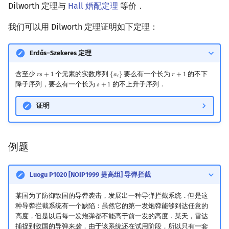
Dilworth 定理与
Hall 婚配定理
等价．
我们可以用 Dilworth 定理证明如下定理：
Erdős–Szekeres 定理
含至少
个元素的实数序列
要么有一个长为
的不下
𝑟
𝑠
+
1
{
𝑎
}
𝑟
+
1
r
s
+
1
{
a
i
}
r
+
1
𝑖
降子序列，要么有一个长为
的不上升子序列．
𝑠
+
1
s
+
1
证明
例题
Luogu P1020 [NOIP1999 提高组] 导弹拦截
某国为了防御敌国的导弹袭击，发展出一种导弹拦截系统．但是这
种导弹拦截系统有一个缺陷：虽然它的第一发炮弹能够到达任意的
高度，但是以后每一发炮弹都不能高于前一发的高度．某天，雷达
捕捉到敌国的导弹来袭．由于该系统还在试用阶段，所以只有一套