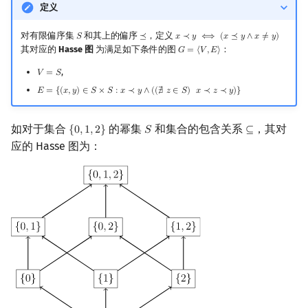
定义
对有限偏序集
和其上的偏序
，定义
𝑆
⪯
𝑥
≺
𝑦
⟺
(
𝑥
⪯
𝑦
∧
𝑥
≠
𝑦
)
S
⪯
x
≺
y
⟺
(
x
⪯
y
∧
x
≠
y
)
其对应的
Hasse 图
为满足如下条件的图
：
𝐺
=
⟨
𝑉
,
𝐸
⟩
G
=
⟨
V
,
E
⟩
,
𝑉
=
𝑆
V
=
S
𝐸
=
{
(
𝑥
,
𝑦
)
∈
𝑆
×
𝑆
:
𝑥
≺
𝑦
∧
(
(
∄
𝑧
∈
𝑆
)
𝑥
≺
𝑧
≺
𝑦
)
}
E
=
{
(
x
,
y
)
∈
S
×
S
:
x
≺
y
∧
(
(
∄
z
∈
S
)
x
≺
z
≺
y
)
}
如对于集合
的幂集
和集合的包含关系
，其对
{
0
,
1
,
2
}
𝑆
⊆
{
0
,
1
,
2
}
S
⊆
应的 Hasse 图为：