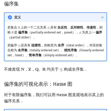
偏序集
定义
若集合
上的一个二元关系
具有
自反性
、
反对称性
、
传递性
，则
𝑆
⪯
S
⪯
称
是
偏序集
（partially ordered set，poset），
为其上一
偏序
𝑆
⪯
S
⪯
（partial order）．
若偏序
还具有
连接性
，则称其为
全序
（total order），对应的集
⪯
⪯
合称为
全序集
（totally ordered set）、
线性序集
（linearly ordered
set，loset）、
简单序集
（simply ordered set）．
不难发现
，
，
、
均关于
构成全序集．
𝐍
𝐙
𝐐
𝐑
≤
N
Z
Q
R
≤
偏序集的可视化表示：Hasse 图
对于有限偏序集，我们可以用 Hasse 图直观地表示其上的
偏序关系．