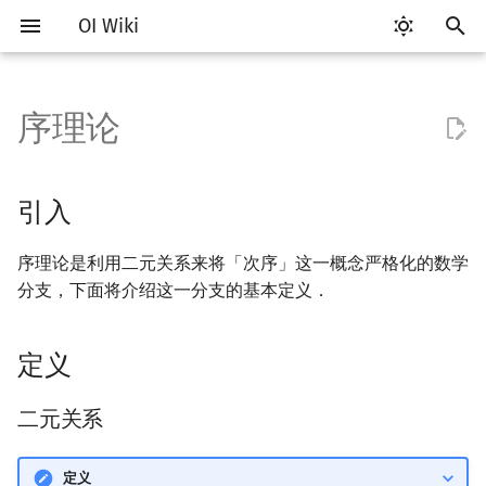
OI Wiki
键
入
序理论
Getting Started
比赛相关简介
工具软件简介
语言基础简介
算法基础简介
搜索部分简介
动态规划部分简介
字符串部分简介
数字系统简介
数论基础
多项式与生成函数简介
排列组合
线性代数简介
线性规划基础
基本概念
基本概念
博弈论简介
插值
引入
数据结构部分简介
图论部分简介
计算几何部分简介
杂项简介
RMQ
OI 赛事与赛制
题型概述
读入、输出优化
Vim
评测工具简介
Testlib 简介
Hello, World!
C++ 标准库简介
类
复杂度简介
排序简介
DP 优化简介
后缀数组简介
并查集
堆简介
分块思想
线段树基础
二叉搜索树 & 平衡树
可持久化数据结构简介
线段树套线段树
Link Cut Tree
树基础
最短路
最小生成树
强连通分量
网络流简介
图匹配
离线算法简介
随机函数
以
开
关于本项目
赛事
代码编辑工具
C++ 基础
复杂度
DFS（搜索）
动态规划基础
字符串基础
进位制
模算术简介
代数基本定理
抽屉原理
向量
单纯形法
群论
条件概率与独立性
公平组合游戏
数值积分
定义
栈
图论相关概念
二维计算几何基础
离散化
并查集应用
ICPC/CCPC 赛事与赛制
交互题
分段打表
Emacs
Arbiter
通用
C++ 语法基础
STL 容器
命名空间
均摊复杂度
选择排序
单调队列/单调栈优化
最优原地后缀排序算法
并查集复杂度
二叉堆
块状数组
线段树合并 & 分裂
Treap
可持久化线段树
平衡树套线段树
全局平衡二叉树
树的直径
差分约束
最小树形图
双连通分量
最大流
二分图最大匹配
CDQ 分治
随机化技巧
引入
始
如何参与
题型
评测工具
C++ 标准库
枚举
BFS（搜索）
记忆化搜索
标准库
平衡三进制
素数
快速傅里叶变换
容斥原理
内积和外积
环论
随机变量
零和游戏
高斯消元
队列
图的存储
三维计算几何基础
双指针
括号序列
二元关系
常见错误
VS Code
Cena
Generator
变量
STL 算法
值类别
冒泡排序
斜率优化
配对堆
块状链表
李超线段树
Splay 树
可持久化块状数组
线段树套平衡树
Euler Tour Tree
树的中心
k 短路
最小直径生成树
割点和桥
最小割
二分图最大权匹配
整体二分
爬山算法
序理论是利用二元关系来将「次序」这一概念严格化的数学
搜
分支，下面将介绍这一分支的基本定义．
OI Wiki 不是什么
学习路线
命令行
C++ 进阶
模拟
双向搜索
背包 DP
字符串匹配
格雷码
最大公约数
快速数论变换
斐波那契数列
矩阵
域论
随机变量的数字特征
非公平组合游戏
牛顿迭代法
链表
DFS（图论）
距离
离线算法
线段树与离线询问
关系间的运算
常见技巧
Atom
CCR Plus
Validator
运算
bitset
重载运算符
插入排序
四边形不等式优化
左偏树
树分块
猫树
WBLT
可持久化平衡树
树状数组套权值线段树
Top Tree
树的重心
同余最短路
圆方树
费用流
一般图最大匹配
莫队算法
模拟退火
索
格式手册
学习资源
命令行编译与调试
C++ 与其他常用语言的区别
递归 & 分治
启发式搜索
区间 DP
字符串哈希
欧拉函数
快速沃尔什变换
错位排列
初等变换
Schreier–Sims 算法
概率不等式
哈希表
BFS（图论）
Pick 定理
分数规划
定义
偏序集
Eclipse
Lemon
Interactor
流程控制语句
string
引用
计数排序
Slope Trick 优化
Sqrt Tree
区间最值操作 & 区间历史
替罪羊树
可持久化字典树
分块套树状数组
最近公共祖先
点/边连通度
上下界网络流
一般图最大权匹配
值
数学符号表
技巧
编译器
Pascal 转 C++ 急救
贪心
A*
DAG 上的 DP
字典树 (Trie)
筛法
Chirp Z 变换
卡特兰数
行列式
并查集
树上问题
三角剖分
随机化
偏序集的可视化表示：
Notepad++
Checker
高级数据类型
pair
常量
基数排序
WQS 二分
笛卡尔树
可持久化可并堆
树链剖分
Stoer–Wagner 算法
稳定匹配
二元关系
Hasse 图
Kinetic Tournament Tree
F.A.Q.
出题
WSL (Windows 10)
Python 速成
排序
迭代加深搜索
树形 DP
前缀函数与 KMP 算法
分解质因数
多项式牛顿迭代
斯特林数
线性空间
堆
有向无环图
凸包
悬线法
Kate
函数
新版 C++ 特性
快速排序
状态设计优化
Size Balanced Tree
树上启发式合并
定义