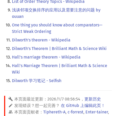
List of Order Theory Topics - Wikipedia
浅谈邻项交换排序的应用以及需要注意的问题 by
ouuan
One thing you should know about comparators—
Strict Weak Ordering
Dilworth's theorem - Wikipedia
Dilworth's Theorem | Brilliant Math & Science Wiki
Hall's marriage theorem - Wikipedia
Hall's Marriage Theorem | Brilliant Math & Science
Wiki
Dilworth 学习笔记 - Selfish
本页面最近更新：
2026/1/7 08:56:54
，
更新历史
发现错误？想一起完善？
在 GitHub 上编辑此页！
本页面贡献者：
Tiphereth-A
,
c-forrest
,
Enter-tainer
,