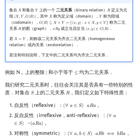
链与反链
镜像站列表
Special Judge
Java 速成
前缀和 & 差分
IDA*
状压 DP
Boyer–Moore 算法
裴蜀定理 & 一次不定方程
多项式多点求值|快速插值
贝尔数
线性基
块状数据结构
拓扑排序
扫描线
有限状态自动机
Dev-C++
文件操作
Lambda 表达式
归并排序
AVL 树
虚树
集合
和集合
上的一个
二元关系
（binary relation）
定义为元
𝑋
𝑌
𝑅
X
Y
R
预序集中的特殊元素
组
，其中
称为定义域（domain），
称为陪域
(
𝑋
,
𝑌
,
𝐺
(
𝑅
)
)
𝑋
𝑌
(
X
,
Y
,
G
(
R
)
)
X
Y
（codomain），
称为二元
𝐺
(
𝑅
)
⊆
𝑋
×
𝑌
=
{
(
𝑥
,
𝑦
)
:
𝑥
∈
𝑋
,
𝑦
∈
𝑌
}
G
(
R
)
⊆
X
×
Y
=
{
(
x
,
y
)
:
x
∈
X
,
y
∈
Y
}
致谢
Testlib
Java 进阶
二分
回溯法
数位 DP
Z 函数（扩展 KMP）
费马小定理 & 欧拉定理
多项式初等函数
伯努利数
线性映射
单调栈
最短路问题
旋转卡壳
计算理论基础
CLion
pb_ds
堆排序
红黑树
树分治
关系
的图（graph）．
成立当且仅当
．
𝑅
𝑥
𝑅
𝑦
(
𝑥
,
𝑦
)
∈
𝐺
(
𝑅
)
R
x
R
y
(
x
,
y
)
∈
G
(
R
)
有向集与格
若
，则称该二元关系为齐次二元关系（homogeneous
Polygon
倍增
Dancing Links
插头 DP
AC 自动机
模逆元
常系数齐次线性递推
Entringer Number
特征多项式
单调队列
生成树问题
半平面交
字节顺序
Geany
编译优化
桶排序
左偏红黑树
动态树分治
𝑋
=
𝑌
X
=
Y
relation）或内关系（endorelation）．
对偶
OJ 工具
构造
Alpha–Beta 剪枝
计数 DP
后缀数组 (SA)
线性同余方程
多项式平移|连续点值平移
Eulerian Number
对角化
ST 表
斯坦纳树
平面最近点对
约瑟夫问题
Xcode
希尔排序
AA 树
AHU 算法
若没有特别说明，下文中的二元关系均为齐次二元关系．
Dilworth 定理与 Mirsky 定理
LaTeX 入门
优化
动态 DP
后缀自动机 (SAM)
中国剩余定理
符号化方法
分拆数
Jordan标准型
树状数组
拆点
随机增量法
表达式求值
GUIDE
锦标赛排序
树哈希
例如
上的整除
和小于等于
均为二元关系．
𝐍
∣
≤
N
+
∣
≤
+
例题
Git
概率 DP
后缀平衡树
升幂引理
Lagrange 反演
范德蒙德卷积
线段树
连通性相关
反演变换
在一台机器上规划任务
Sublime Text
Tim 排序
树上随机游走
我们研究二元关系时，往往会关注其是否具有一些特别的性
习题
质．对集合
上的二元关系
，我们定义如下特殊性质：
𝑆
𝑅
S
R
DP 套 DP
广义后缀自动机
阶乘取模
形式幂级数复合|复合逆
Pólya 计数
划分树
环计数问题
计算几何杂项
主元素问题
CP Editor
排序相关 STL
自反性（reflexive）：
，
(
∀
𝑎
∈
𝑆
)
𝑎
𝑅
𝑎
(
∀
a
∈
S
)
a
R
a
C++ 中的应用
DP 优化
后缀树
卢卡斯定理
普通生成函数
图论计数
二叉搜索树 & 平衡树
最小环
Garsia–Wachs 算法
Code::Blocks
排序应用
反自反性（irreflexive，anti-reflexive）：
(
∀
𝑎
(
∀
a
∈
S
)
¬
(
a
R
参考资料与拓展阅读
，
∈
𝑆
)
¬
(
𝑎
𝑅
𝑎
)
其它 DP 方法
Manacher
同余方程
指数生成函数
跳表
2-SAT
15-puzzle
对称性（symmetric）：
，
(
∀
𝑎
,
𝑏
∈
𝑆
)
𝑎
𝑅
𝑏
⟺
𝑏
𝑅
𝑎
(
∀
a
,
b
∈
S
)
a
R
b
⟺
b
R
a