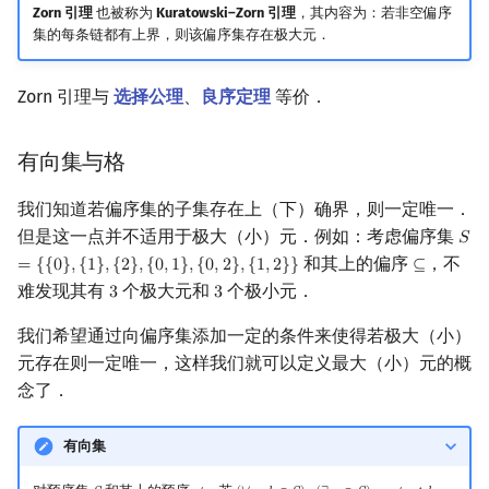
Zorn 引理
也被称为
Kuratowski–Zorn 引理
，其内容为：若非空偏序
集的每条链都有上界，则该偏序集存在极大元．
Zorn 引理与
选择公理
、
良序定理
等价．
有向集与格
我们知道若偏序集的子集存在上（下）确界，则一定唯一．
但是这一点并不适用于极大（小）元．例如：考虑偏序集
𝑆
S
=
{
{
和其上的偏序
，不
=
{
{
0
}
,
{
1
}
,
{
2
}
,
{
0
,
1
}
,
{
0
,
2
}
,
{
1
,
2
}
}
⊆
⊆
难发现其有
个极大元和
个极小元．
3
3
3
3
我们希望通过向偏序集添加一定的条件来使得若极大（小）
元存在则一定唯一，这样我们就可以定义最大（小）元的概
念了．
有向集