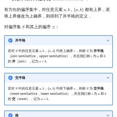
有方向的偏序集中，对任意元素
，
都有上界，若
𝑎
,
𝑏
{
𝑎
,
𝑏
}
a
,
b
{
a
,
b
}
将上界修改为上确界，则得到了并半格的定义．
对偏序集
和其上的偏序
：
𝑆
⪯
S
⪯
并半格
若对
中的任意元素
，
均有上确界
，则称
为
并半格
𝑆
𝑎
,
𝑏
{
𝑎
,
𝑏
}
𝑐
𝑆
S
a
,
b
{
a
,
b
}
c
S
（join-semilattice，upper semilattice），并且我们称
为
和
𝑐
𝑎
𝑏
c
a
b
的
并
（join），记为
.
𝑎
∨
𝑏
a
∨
b
交半格
若对
中的任意元素
，
均有下确界
，则称
为
交半格
𝑆
𝑎
,
𝑏
{
𝑎
,
𝑏
}
𝑐
𝑆
S
a
,
b
{
a
,
b
}
c
S
（meet-semilattice，lower semilattice），并且我们称
为
和
𝑐
𝑎
𝑏
c
a
b
的
交
（meet），记为
.
𝑎
∧
𝑏
a
∧
b
格