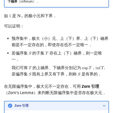
下确界
（infimum）．
如
是
的极小元和下界．
1
𝐍
1
N
+
+
可以证明：
预序集中，极大（小）元、上（下）界、上（下）确界
都是不一定存在的，即使存在也不一定唯一．
若偏序集
的子集
存在上（下）确界，则一定唯
𝑆
𝑇
S
T
一．
我们可将
的上确界、下确界分别记为
，
.
𝑇
s
u
p
𝑇
i
n
f
𝑇
T
sup
T
inf
T
若偏序集
既有上界又有下界，则称
是有界的．
𝑆
𝑆
S
S
在无限偏序集中，极大元不一定存在．可用
Zorn 引理
（Zorn's Lemma）来判断无限偏序集中是否存在极大元．
Zorn 引理