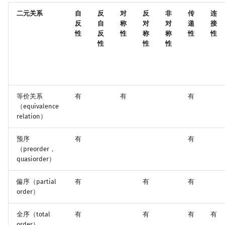
Min_25 筛
矩阵树定理
二元关系
自
反
对
反
非
传
连
反
自
称
对
对
递
接
洲阁筛
LGV 引理
性
反
性
称
称
性
性
性
性
性
类欧几里德算法
最大团搜索算法
Meissel–Lehmer 算法
支配树
等价关系
有
有
有
连分数
图上随机游走
（equivalence
relation）
Stern–Brocot 树与 Farey 序列
预序
有
有
（preorder，
二次域
quasiorder）
Pell 方程
偏序（partial
有
有
有
order）
全序（total
有
有
有
有
order）