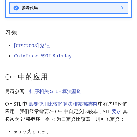
参考代码
习题
[CTSC2008] 祭祀
CodeForces 590E Birthday
C++ 中的应用
另请参阅：
排序相关 STL - 算法基础
．
C++ STL 中
需要使用比较的算法和数据结构
中有序理论的
应用．我们经常需要在 C++ 中自定义比较器，STL
要求
其
必须为
严格弱序
．令
为自定义比较器，则可以定义：
<
<
为
；
𝑥
>
𝑦
𝑦
<
𝑥
x
>
y
y
<
x