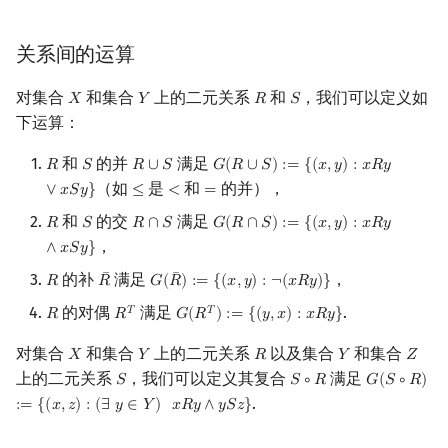
关系间的运算
对集合
和集合
上的二元关系
和
，我们可以定义如
𝑋
𝑌
𝑅
𝑆
X
Y
R
S
下运算：
和
的并
满足
𝑅
𝑆
𝑅
∪
𝑆
𝐺
(
𝑅
∪
𝑆
)
:
=
{
(
𝑥
,
𝑦
)
:
𝑥
𝑅
𝑦
R
S
R
∪
S
G
(
R
∪
S
)
:=
{
(
x
,
y
)
:
x
R
y
∨
x
S
y
}
（如
是
和
的并），
∨
𝑥
𝑆
𝑦
}
≤
<
=
≤
<
=
和
的交
满足
𝑅
𝑆
𝑅
∩
𝑆
𝐺
(
𝑅
∩
𝑆
)
:
=
{
(
𝑥
,
𝑦
)
:
𝑥
𝑅
𝑦
R
S
R
∩
S
G
(
R
∩
S
)
:=
{
(
x
,
y
)
:
x
R
y
∧
x
S
y
}
，
∧
𝑥
𝑆
𝑦
}
¯
¯
的补
满足
，
𝑅
𝑅
𝐺
(
𝑅
)
:
=
{
(
𝑥
,
𝑦
)
:
¬
(
𝑥
𝑅
𝑦
)
}
R
R
¯
G
(
R
¯
)
:=
{
(
x
,
y
)
:
¬
(
x
R
y
)
}
的对偶
满足
.
𝑇
𝑇
𝑅
𝑅
𝐺
(
𝑅
)
:
=
{
(
𝑦
,
𝑥
)
:
𝑥
𝑅
𝑦
}
R
R
T
G
(
R
T
)
:=
{
(
y
,
x
)
:
x
R
y
}
对集合
和集合
上的二元关系
以及集合
和集合
𝑋
𝑌
𝑅
𝑌
𝑍
X
Y
R
Y
Z
上的二元关系
，我们可以定义其复合
满足
𝑆
𝑆
∘
𝑅
𝐺
(
𝑆
∘
𝑅
)
S
S
∘
R
G
(
S
∘
R
)
:=
{
(
x
.
:
=
{
(
𝑥
,
𝑧
)
:
(
∃
𝑦
∈
𝑌
)
𝑥
𝑅
𝑦
∧
𝑦
𝑆
𝑧
}