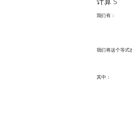
计算 S
我们有：
我们将这个等式
其中：