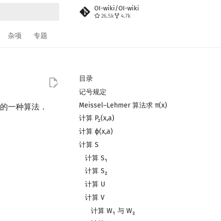
OI-wiki/OI-wiki
26.5k
4.7k
搜索
杂项
专题
目录
记号规定
Meissel–Lehmer 算法求 π(x)
的一种算法．
计算 P₂(x,a)
计算 ϕ(x,a)
计算 S
计算 S₁
计算 S₂
计算 U
计算 V
计算 W₁ 与 W₂