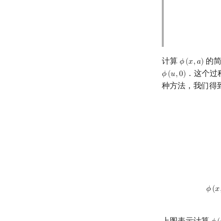
计算
的简
𝜙
(
𝑥
,
𝑎
)
ϕ
(
x
,
a
)
．这个过
𝜙
(
𝑢
,
0
)
ϕ
(
u
,
0
)
种方法，我们得
ϕ
(
x
,
a
)
↙
↘
ϕ
𝜙
(
𝑥
上图表示计算