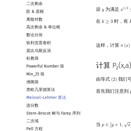
二次剩余
设
为满足
1
/
3
𝑦
𝑥
y
x
1
/
3
阶 & 原根
离散对数
在
时，有
𝑘
≥
3

k
≥
3
高次剩余 & 单位根
数论分块
狄利克雷卷积
这样，计算
𝜋
(
𝑥
)
π
(
x
)
莫比乌斯反演
杜教筛
计算 P₂(x,a
Powerful Number 筛
Min_25 筛
由等式
我们
(
2
)
(
2
)
洲阁筛
类欧几里德算法
首先我们注意到

Meissel–Lehmer 算法
连分数
Stern–Brocot 树与 Farey 序列
二次域
√
当
𝑝
∈
[
𝑦
+
1
,
𝑥
p
∈
[
y
+
1
,
x
]
Pell 方程