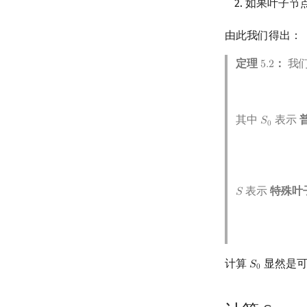
如果叶子节
由此我们得出：
定理
：
我
5
.
2
5.2
其中
表示
𝑆
S
0
0
表示
特殊叶
𝑆
S
计算
显然是
𝑆
S
0
0