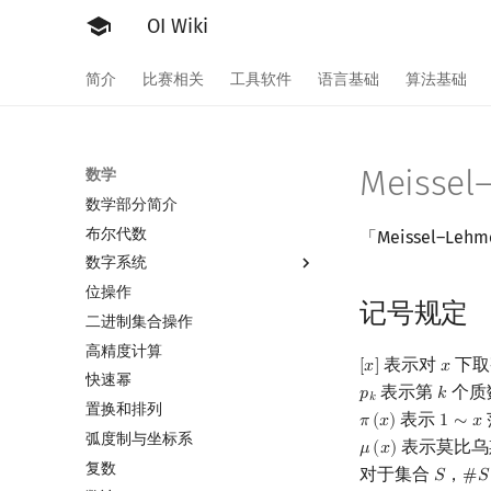
OI Wiki
简介
比赛相关
工具软件
语言基础
算法基础
Meisse
数学
数学部分简介
布尔代数
「Meissel–
数字系统
位操作
数字系统简介
记号规定
二进制集合操作
进位制
高精度计算
平衡三进制
表示对
下取
[
𝑥
]
𝑥
[
x
]
x
快速幂
格雷码
表示第
个质
𝑝
𝑘
p
k
k
𝑘
置换和排列
表示
𝜋
(
𝑥
)
1
∼
𝑥
π
(
x
)
1
∼
x
弧度制与坐标系
表示莫比乌
𝜇
(
𝑥
)
μ
(
x
)
复数
对于集合
，
𝑆
#
𝑆
S
#
S