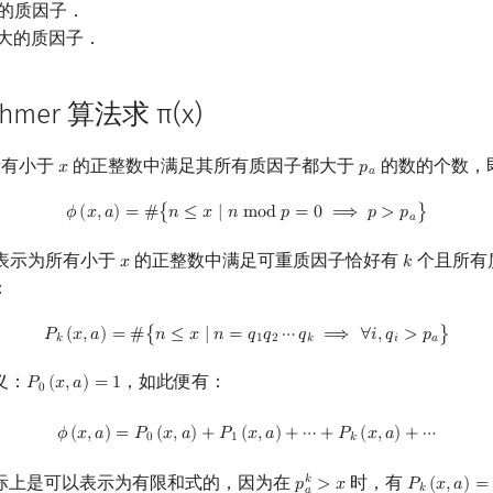
的质因子．
大的质因子．
ehmer 算法求 π(x)
所有小于
的正整数中满足其所有质因子都大于
的数的个数，
𝑥
𝑝
x
p
a
𝑎
(
1
)
ϕ
(
x
,
a
)
=
#
{
n
≤
x
∣
n
mod
p
=
0
⟹
p
>
p
a
}
𝜙
(
𝑥
,
𝑎
)
=
#
{
𝑛
≤
𝑥
∣
𝑛
m
o
d
𝑝
=
0
⟹
𝑝
>
𝑝
}
𝑎
表示为所有小于
的正整数中满足可重质因子恰好有
个且所有
𝑥
𝑘
x
k
：
(
2
)
P
k
(
x
,
a
)
=
#
{
n
≤
x
∣
n
=
q
1
q
2
⋯
q
k
⟹
∀
i
,
q
i
>
p
a
}
𝑃
(
𝑥
,
𝑎
)
=
#
{
𝑛
≤
𝑥
∣
𝑛
=
𝑞
𝑞
⋯
𝑞
⟹
∀
𝑖
,
𝑞
>
𝑝
}
𝑘
1
2
𝑘
𝑖
𝑎
义：
，如此便有：
𝑃
(
𝑥
,
𝑎
)
=
1
P
0
(
x
,
a
)
=
1
0
ϕ
(
x
,
a
)
=
P
0
(
x
,
a
)
+
P
1
(
x
,
a
)
+
⋯
+
P
k
(
x
,
a
)
+
⋯
𝜙
(
𝑥
,
𝑎
)
=
𝑃
(
𝑥
,
𝑎
)
+
𝑃
(
𝑥
,
𝑎
)
+
⋯
+
𝑃
(
𝑥
,
𝑎
)
+
⋯
0
1
𝑘
际上是可以表示为有限和式的，因为在
时，有
𝑘
𝑝
>
𝑥
𝑃
(
𝑥
,
𝑎
)
=
p
a
k
>
x
P
k
(
x
,
a
)
=
0
𝑘
𝑎