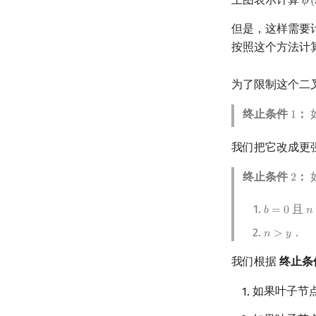
𝜙
(
ϕ
(
但是，这样需要
按照这个方法计
为了限制这个二
终止条件
：
1
1
我们把它改成更
终止条件
：
2
2
且
𝑏
=
0
𝑛
b
=
0
n
．
𝑛
>
𝑦
n
>
y
我们根据
终止条
如果叶子节