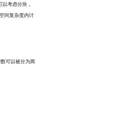
可以考虑分块，
空间复杂度内计
些数可以被分为两