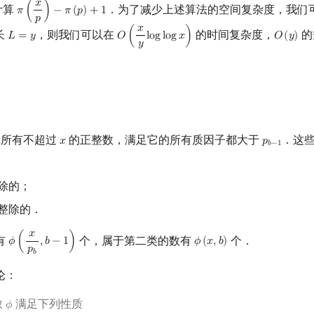
𝑥
计算
．为了减少上述算法的空间复杂度，我们
𝜋
(
)
−
𝜋
(
𝑝
)
+
1
π
(
x
p
)
−
π
(
p
)
+
1
𝑝
𝑥
长
，则我们可以在
的时间复杂度，
的
𝐿
=
𝑦
𝑂
(
l
o
g
l
o
g
𝑥
)
𝑂
(
𝑦
)
L
=
y
O
(
x
y
log
log
x
)
O
(
y
)
𝑦
虑所有不超过
的正整数，满足它的所有质因子都大于
．这
𝑥
𝑝
x
p
b
−
1
𝑏
−
1
除的；
整除的．
𝑥
有
个，属于第二类的数有
个．
𝜙
(
,
𝑏
−
1
)
𝜙
(
𝑥
,
𝑏
)
ϕ
(
x
p
b
,
b
−
1
)
ϕ
(
x
,
b
)
𝑝
𝑏
论：
数
满足下列性质
𝜙
ϕ