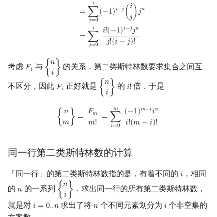
𝑖
𝑖
Min_25 筛
矩阵树定理
𝑖
−
𝑗
𝑛
=
∑
(
−
1
)
(
)
𝑗
𝑗
𝑗
=
0
𝑖
𝑖
−
𝑗
𝑛
𝑖
!
(
−
1
)
𝑗
洲阁筛
LGV 引理
=
∑
𝑗
!
(
𝑖
−
𝑗
)
!
𝑗
=
0
类欧几里德算法
最大团搜索算法
𝑛
考虑
与
的关系．第二类斯特林数要求集合之间互
𝐹
{
}
F
i
{
n
i
}
𝑖
𝑖
Meissel–Lehmer 算法
支配树
𝑛
不区分，因此
正好就是
的
倍．于是
𝐹
{
}
𝑖
!
F
i
{
n
i
}
i
!
𝑖
𝑖
连分数
图上随机游走
𝑚
{
n
m
}
=
F
m
m
!
=
∑
i
=
0
m
(
−
1
)
m
−
i
i
n
i
!
(
m
−
i
)
!
𝑚
−
𝑖
𝑛
(
−
1
)
𝑖
𝐹
𝑛
𝑚
{
}
=
=
∑
𝑚
𝑚
!
𝑖
!
(
𝑚
−
𝑖
)
!
Stern–Brocot 树与 Farey 序列
𝑖
=
0
二次域
同一行第二类斯特林数的计算
「同一行」的第二类斯特林数指的是，有着不同的
，相同
Pell 方程
𝑖
i
𝑛
的
的一系列
．求出同一行的所有第二类斯特林数，
𝑛
{
}
n
{
n
i
}
𝑖
就是对
求出了将
个不同元素划分为
个非空集的
𝑖
=
0
.
.
𝑛
𝑛
𝑖
i
=
0.
.
n
n
i