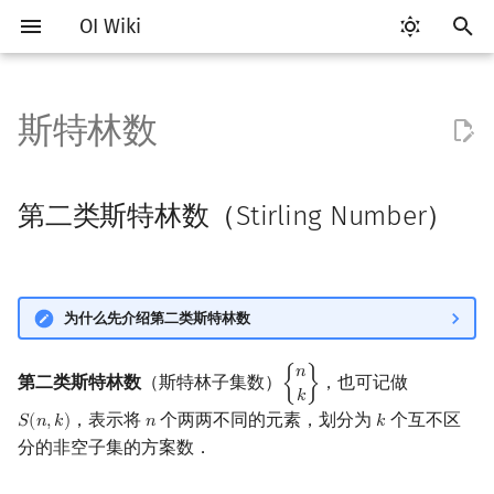
OI Wiki
键
入
斯特林数
Getting Started
比赛相关简介
工具软件简介
语言基础简介
算法基础简介
搜索部分简介
动态规划部分简介
字符串部分简介
数字系统简介
数论基础
多项式与生成函数简介
第二类斯特林数（Stirling
线性代数简介
线性规划基础
基本概念
基本概念
博弈论简介
插值
数据结构部分简介
图论部分简介
计算几何部分简介
杂项简介
RMQ
OI 赛事与赛制
题型概述
读入、输出优化
Vim
评测工具简介
Testlib 简介
Hello, World!
C++ 标准库简介
类
复杂度简介
排序简介
DP 优化简介
后缀数组简介
并查集
堆简介
分块思想
线段树基础
二叉搜索树 & 平衡树
可持久化数据结构简介
线段树套线段树
Link Cut Tree
树基础
最短路
最小生成树
强连通分量
网络流简介
图匹配
离线算法简介
随机函数
以
Number）
开
关于本项目
赛事
代码编辑工具
C++ 基础
复杂度
DFS（搜索）
动态规划基础
字符串基础
进位制
模算术简介
代数基本定理
向量
单纯形法
群论
条件概率与独立性
公平组合游戏
数值积分
栈
图论相关概念
二维计算几何基础
离散化
并查集应用
ICPC/CCPC 赛事与赛制
交互题
分段打表
Emacs
Arbiter
通用
C++ 语法基础
STL 容器
命名空间
均摊复杂度
选择排序
单调队列/单调栈优化
最优原地后缀排序算法
并查集复杂度
二叉堆
块状数组
线段树合并 & 分裂
Treap
可持久化线段树
平衡树套线段树
全局平衡二叉树
树的直径
差分约束
最小树形图
双连通分量
最大流
二分图最大匹配
CDQ 分治
随机化技巧
第二类斯特林数（Stirling Number）
递推式
始
如何参与
题型
评测工具
C++ 标准库
枚举
BFS（搜索）
记忆化搜索
标准库
平衡三进制
素数
快速傅里叶变换
内积和外积
环论
随机变量
零和游戏
高斯消元
队列
图的存储
三维计算几何基础
双指针
括号序列
常见错误
VS Code
Cena
Generator
变量
STL 算法
值类别
冒泡排序
斜率优化
配对堆
块状链表
李超线段树
Splay 树
可持久化块状数组
线段树套平衡树
Euler Tour Tree
树的中心
k 短路
最小直径生成树
割点和桥
最小割
二分图最大权匹配
整体二分
爬山算法
搜
通项公式
OI Wiki 不是什么
学习路线
命令行
C++ 进阶
模拟
双向搜索
背包 DP
字符串匹配
格雷码
最大公约数
快速数论变换
矩阵
域论
随机变量的数字特征
非公平组合游戏
牛顿迭代法
链表
DFS（图论）
距离
离线算法
线段树与离线询问
常见技巧
Atom
CCR Plus
Validator
运算
bitset
重载运算符
插入排序
四边形不等式优化
左偏树
树分块
猫树
WBLT
可持久化平衡树
树状数组套权值线段树
Top Tree
树的重心
同余最短路
圆方树
费用流
一般图最大匹配
莫队算法
模拟退火
索
为什么先介绍第二类斯特林数
同一行第二类斯特林数的计
算
格式手册
学习资源
命令行编译与调试
C++ 与其他常用语言的区别
递归 & 分治
启发式搜索
区间 DP
字符串哈希
欧拉函数
快速沃尔什变换
初等变换
Schreier–Sims 算法
概率不等式
哈希表
BFS（图论）
Pick 定理
分数规划
Eclipse
Lemon
Interactor
流程控制语句
string
引用
计数排序
Slope Trick 优化
Sqrt Tree
区间最值操作 & 区间历史
替罪羊树
可持久化字典树
分块套树状数组
最近公共祖先
点/边连通度
上下界网络流
一般图最大权匹配
𝑛
第二类斯特林数
（斯特林子集数）
，也可记做
{
}
{
n
k
}
值
𝑘
同一列第二类斯特林数的计
数学符号表
技巧
编译器
Pascal 转 C++ 急救
贪心
A*
DAG 上的 DP
字典树 (Trie)
筛法
Chirp Z 变换
行列式
并查集
树上问题
三角剖分
随机化
Notepad++
Checker
高级数据类型
pair
常量
基数排序
WQS 二分
笛卡尔树
可持久化可并堆
树链剖分
Stoer–Wagner 算法
稳定匹配
，表示将
个两两不同的元素，划分为
个互不区
𝑆
(
𝑛
,
𝑘
)
𝑛
𝑘
S
(
n
,
k
)
n
k
算
Kinetic Tournament Tree
分的非空子集的方案数．
F.A.Q.
出题
WSL (Windows 10)
Python 速成
排序
迭代加深搜索
树形 DP
前缀函数与 KMP 算法
分解质因数
多项式牛顿迭代
线性空间
堆
有向无环图
凸包
悬线法
Kate
函数
新版 C++ 特性
快速排序
状态设计优化
Size Balanced Tree
树上启发式合并