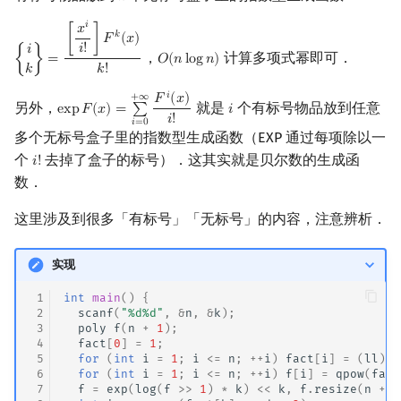
𝑖
𝑥
𝑘
[
]
𝐹
(
𝑥
)
𝑖
!
𝑖
，
计算多项式幂即可．
{
}
=
𝑂
(
𝑛
l
o
g
𝑛
)
{
i
k
}
=
[
x
i
i
!
]
F
k
(
x
)
k
!
O
(
n
log
n
)
𝑘
𝑘
!
𝑖
𝐹
(
𝑥
)
+
∞
另外，
就是
个有标号物品放到任意
e
x
p
𝐹
(
𝑥
)
=
∑
𝑖
exp
F
(
x
)
=
∑
i
=
0
+
∞
F
i
(
x
)
i
!
i
𝑖
!
𝑖
=
0
多个无标号盒子里的指数型生成函数（EXP 通过每项除以一
个
去掉了盒子的标号）．这其实就是贝尔数的生成函
𝑖
!
i
!
数．
这里涉及到很多「有标号」「无标号」的内容，注意辨析．
实现
 1
int
main
()
{
 2
scanf
(
"%d%d"
,
&
n
,
&
k
);
 3
poly
f
(
n
+
1
);
 4
fact
[
0
]
=
1
;
 5
for
(
int
i
=
1
;
i
<=
n
;
++
i
)
fact
[
i
]
=
(
ll
)
fa
 6
for
(
int
i
=
1
;
i
<=
n
;
++
i
)
f
[
i
]
=
qpow
(
fact
 7
f
=
exp
(
log
(
f
>>
1
)
*
k
)
<<
k
,
f
.
resize
(
n
+
1