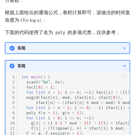
方案数．
根据上面给出的通项公式，卷积计算即可．该做法的时间复
杂度为
．
𝑂
(
𝑛
l
o
g
𝑛
)
O
(
n
log
n
)
下面的代码使用了名为
的多项式类，仅供参考．
poly
实现
实现
 1
int
main
()
{
 2
scanf
(
"%d"
,
&
n
);
 3
fact
[
0
]
=
1
;
 4
for
(
int
i
=
1
;
i
<=
n
;
++
i
)
fact
[
i
]
=
(
ll
)
fa
 5
exgcd
(
fact
[
n
],
mod
,
ifact
[
n
],
ifact
[
0
]),
 6
ifact
[
n
]
=
(
ifact
[
n
]
%
mod
+
mod
)
%
mod
;
 7
for
(
int
i
=
n
-
1
;
i
>=
0
;
--
i
)
ifact
[
i
]
=
(
 8
poly
f
(
n
+
1
),
g
(
n
+
1
);
 9
for
(
int
i
=
0
;
i
<=
n
;
++
i
)
10
g
[
i
]
=
(
i
&
1
?
mod
-
1l
l
:
1l
l
)
*
ifact
[
i
]
11
f
[
i
]
=
(
ll
)
qpow
(
i
,
n
)
*
ifact
[
i
]
%
mod
;
12
f
*=
g
,
f
.
resize
(
n
+
1
);