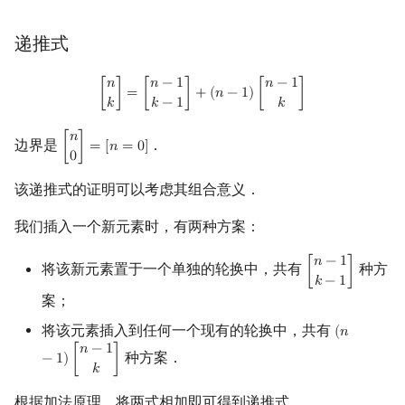
递推式
[
n
k
]
=
[
n
−
1
k
−
1
]
+
(
n
−
1
)
[
n
−
1
k
]
𝑛
𝑛
−
1
𝑛
−
1
[
]
=
[
]
+
(
𝑛
−
1
)
[
]
𝑘
𝑘
−
1
𝑘
𝑛
边界是
．
[
]
=
[
𝑛
=
0
]
[
n
0
]
=
[
n
=
0
]
0
该递推式的证明可以考虑其组合意义．
我们插入一个新元素时，有两种方案：
𝑛
−
1
将该新元素置于一个单独的轮换中，共有
种方
[
]
[
n
−
1
k
−
1
]
𝑘
−
1
案；
将该元素插入到任何一个现有的轮换中，共有
(
𝑛
(
n
−
1
)
[
n
−
1
k
]
𝑛
−
1
种方案．
−
1
)
[
]
𝑘
根据加法原理，将两式相加即可得到递推式．