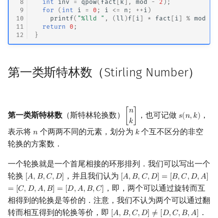
 8
int
inv
=
qpow
(
fact
[
k
],
mod
-
2
);
 9
for
(
int
i
=
0
;
i
<=
n
;
++
i
)
10
printf
(
"%lld "
,
(
ll
)
f
[
i
]
*
fact
[
i
]
%
mod
*
11
return
0
;
12
}
第一类斯特林数（Stirling Number）
𝑛
第一类斯特林数
（斯特林轮换数）
，也可记做
，
[
]
𝑠
(
𝑛
,
𝑘
)
[
n
k
]
s
(
n
,
k
)
𝑘
表示将
个两两不同的元素，划分为
个互不区分的非空
𝑛
𝑘
n
k
轮换的方案数．
一个轮换就是一个首尾相接的环形排列．我们可以写出一个
轮换
，并且我们认为
[
𝐴
,
𝐵
,
𝐶
,
𝐷
]
[
𝐴
,
𝐵
,
𝐶
,
𝐷
]
=
[
𝐵
,
𝐶
,
𝐷
,
𝐴
]
[
A
,
B
,
C
,
D
]
[
A
,
B
,
C
,
D
]
=
[
B
,
C
,
D
,
A
]
=
[
C
,
D
,
A
,
B
]
，即，两个可以通过旋转而互
=
[
𝐶
,
𝐷
,
𝐴
,
𝐵
]
=
[
𝐷
,
𝐴
,
𝐵
,
𝐶
]
相得到的轮换是等价的．注意，我们不认为两个可以通过翻
转而相互得到的轮换等价，即
．
[
𝐴
,
𝐵
,
𝐶
,
𝐷
]
≠
[
𝐷
,
𝐶
,
𝐵
,
𝐴
]
[
A
,
B
,
C
,
D
]
≠
[
D
,
C
,
B
,
A
]