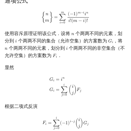
通项公式
多项式下降阶乘幂表示与多
回文树
二次剩余
可持久化数据结构
欧拉图
Kahan 求和
项式点值表示的关系
𝑚
{
n
m
}
=
∑
i
=
0
m
(
−
1
)
m
−
i
i
n
i
!
(
m
−
i
)
!
𝑚
−
𝑖
𝑛
(
−
1
)
𝑖
𝑛
{
}
=
∑
𝑚
𝑖
!
(
𝑚
−
𝑖
)
!
序列自动机
阶 & 原根
树套树
哈密顿图
珂朵莉树/颜色段均摊
𝑖
=
0
习题
使用容斥原理证明该公式．设将
个两两不同的元素，划
𝑛
n
最小表示法
离散对数
K-D Tree
二分图
空间优化简介
分到
个两两不同的集合（允许空集）的方案数为
，将
𝑖
𝐺
参考资料与注释
i
G
i
𝑖
个两两不同的元素，划分到
个两两不同的非空集合（不
𝑛
𝑖
n
i
Lyndon 分解
高次剩余 & 单位根
动态树
平面图
允许空集）的方案数为
．
𝐹
F
i
𝑖
Main–Lorentz 算法
数论分块
析合树
弦图
显然
狄利克雷卷积
PQ 树
图的着色
𝑛
G
i
=
i
n
G
i
=
∑
j
=
0
i
(
i
j
)
F
j
𝐺
=
𝑖
𝑖
𝑖
𝑖
𝐺
=
∑
(
)
𝐹
𝑖
𝑗
莫比乌斯反演
手指树
网络流
𝑗
𝑗
=
0
根据二项式反演
杜教筛
霍夫曼树
图的匹配
F
i
=
∑
j
=
0
i
(
−
1
)
i
−
j
(
i
j
)
G
j
=
∑
j
=
0
i
(
−
1
)
i
−
j
(
i
j
)
j
n
=
∑
j
=
0
i
i
!
(
−
1
)
i
−
j
j
n
j
!
(
i
−
j
)
!
𝑖
𝑖
Powerful Number 筛
Prüfer 序列
𝑖
−
𝑗
𝐹
=
∑
(
−
1
)
(
)
𝐺
𝑖
𝑗
𝑗
𝑗
=
0