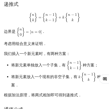
第一类斯特林数（Stirling
递推式
Number）
镜像站列表
Special Judge
Java 速成
前缀和 & 差分
IDA*
状压 DP
Boyer–Moore 算法
裴蜀定理 & 一次不定方程
多项式多点求值|快速插值
线性基
块状数据结构
拓扑排序
扫描线
有限状态自动机
Dev-C++
文件操作
Lambda 表达式
归并排序
AVL 树
虚树
{
n
k
}
=
{
n
−
1
k
−
1
}
+
k
{
n
−
1
k
}
𝑛
𝑛
−
1
𝑛
−
1
{
}
=
{
}
+
𝑘
{
}
递推式
致谢
Testlib
Java 进阶
二分
回溯法
数位 DP
Z 函数（扩展 KMP）
费马小定理 & 欧拉定理
多项式初等函数
线性映射
单调栈
最短路问题
旋转卡壳
计算理论基础
CLion
pb_ds
堆排序
红黑树
树分治
𝑘
𝑘
−
1
𝑘
𝑛
通项公式
Polygon
倍增
Dancing Links
插头 DP
AC 自动机
模逆元
常系数齐次线性递推
特征多项式
单调队列
生成树问题
半平面交
字节顺序
Geany
编译优化
桶排序
左偏红黑树
动态树分治
边界是
．
{
}
=
[
𝑛
=
0
]
{
n
0
}
=
[
n
=
0
]
0
同一行第一类斯特林数的计
OJ 工具
构造
Alpha–Beta 剪枝
计数 DP
后缀数组 (SA)
线性同余方程
多项式平移|连续点值平移
对角化
ST 表
斯坦纳树
平面最近点对
约瑟夫问题
Xcode
希尔排序
AA 树
AHU 算法
考虑用组合意义来证明．
算
我们插入一个新元素时，有两种方案：
LaTeX 入门
优化
动态 DP
后缀自动机 (SAM)
中国剩余定理
符号化方法
Jordan标准型
树状数组
拆点
随机增量法
表达式求值
GUIDE
锦标赛排序
树哈希
同一列第一类斯特林数的计
𝑛
−
1
将新元素单独放入一个子集，有
种方案；
{
}
{
n
−
1
k
−
1
}
算
Git
概率 DP
后缀平衡树
升幂引理
Lagrange 反演
线段树
连通性相关
反演变换
在一台机器上规划任务
Sublime Text
Tim 排序
树上随机游走
𝑘
−
1
𝑛
−
1
将新元素放入一个现有的非空子集，有
种方
𝑘
{
}
k
{
n
−
1
k
}
应用
DP 套 DP
广义后缀自动机
阶乘取模
形式幂级数复合|复合逆
划分树
环计数问题
计算几何杂项
主元素问题
CP Editor
排序相关 STL
𝑘
案．
上升幂与普通幂的相互转化
DP 优化
后缀树
卢卡斯定理
普通生成函数
二叉搜索树 & 平衡树
最小环
Garsia–Wachs 算法
Code::Blocks
排序应用
根据加法原理，将两式相加即可得到递推式．
下降幂与普通幂的相互转化
其它 DP 方法
Manacher
同余方程
指数生成函数
跳表
2-SAT
15-puzzle