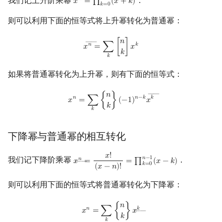
我们记上升阶乘幂
．
𝑛
𝑥
=
∏
(
𝑥
+
𝑘
)
x
n
―
=
∏
k
=
0
n
−
1
(
x
+
k
)
𝑘
=
0
则可以利用下面的恒等式将上升幂转化为普通幂：
x
n
―
=
∑
k
[
n
k
]
x
k
𝑛
――
𝑛
𝑘
𝑥
=
∑
[
]
𝑥
𝑘
𝑘
如果将普通幂转化为上升幂，则有下面的恒等式：
x
n
=
∑
k
{
n
k
}
(
−
1
)
n
−
k
x
k
―
𝑛
――
𝑛
𝑛
−
𝑘
𝑘
𝑥
=
∑
{
}
(
−
1
)
𝑥
𝑘
𝑘
下降幂与普通幂的相互转化
𝑥
!
𝑛
−
1
我们记下降阶乘幂
．
𝑛
𝑥
=
=
∏
(
𝑥
−
𝑘
)
x
n
―
=
x
!
(
x
−
n
)
!
=
∏
k
=
0
n
−
1
(
x
−
k
)
――
𝑘
=
0
(
𝑥
−
𝑛
)
!
则可以利用下面的恒等式将普通幂转化为下降幂：
x
n
=
∑
k
{
n
k
}
x
k
―
𝑛
𝑛
𝑘
𝑥
=
∑
{
}
𝑥
――
𝑘
𝑘