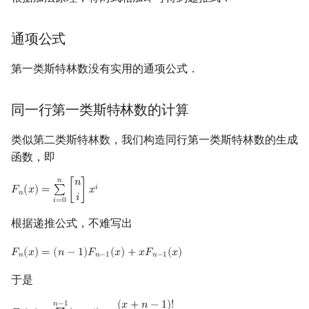
通项公式
第一类斯特林数没有实用的通项公式．
同一行第一类斯特林数的计算
类似第二类斯特林数，我们构造同行第一类斯特林数的生成
函数，即
𝑛
𝑛
𝑖
𝐹
(
𝑥
)
=
∑
[
]
𝑥
F
n
(
x
)
=
∑
i
=
0
n
[
n
i
]
x
i
𝑛
𝑖
𝑖
=
0
根据递推公式，不难写出
𝐹
(
𝑥
)
=
(
𝑛
−
1
)
𝐹
(
𝑥
)
+
𝑥
𝐹
(
𝑥
)
F
n
(
x
)
=
(
n
−
1
)
F
n
−
1
(
x
)
+
x
F
n
−
1
(
x
)
𝑛
𝑛
−
1
𝑛
−
1
于是
(
𝑥
+
𝑛
−
1
)
!
𝑛
−
1