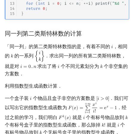
13
for
(
int
i
=
0
;
i
<=
n
;
++
i
)
printf
(
"%d "
,
f
[
14
return
0
;
15
}
同一列第二类斯特林数的计算
「同一列」的第二类斯特林数指的是，有着不同的
，相同
𝑖
i
𝑖
的
的一系列
．求出同一列的所有第二类斯特林数，
𝑘
{
}
k
{
i
k
}
𝑘
就是对
求出了将
个不同元素划分为
个非空集的
𝑖
=
0
.
.
𝑛
𝑖
𝑘
i
=
0.
.
n
i
k
方案数．
利用指数型生成函数计算．
一个盒子装
个物品且盒子非空的方案数是
．我们可
𝑖
[
𝑖
>
0
]
i
[
i
>
0
]
𝑖
+
∞
𝑥
以写出它的指数型生成函数为
．经
𝑥
𝐹
(
𝑥
)
=
∑
=
e
−
1
F
(
x
)
=
∑
i
=
1
+
∞
x
i
i
!
=
e
x
−
1
𝑖
!
𝑖
=
1
过之前的学习，我们明白
就是
个有标号物品放到
𝑘
𝐹
(
𝑥
)
𝑖
𝑘
F
k
(
x
)
i
k
个有标号盒子里的指数型生成函数，那么除掉
就是
个
𝑘
!
𝑖
k
!
i
有标号物品放到
个无标号盒子里的指数型生成函数．
𝑘
k