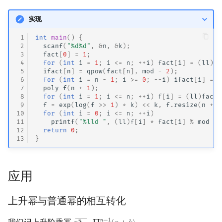
实现
 1
int
main
()
{
 2
scanf
(
"%d%d"
,
&
n
,
&
k
);
 3
fact
[
0
]
=
1
;
 4
for
(
int
i
=
1
;
i
<=
n
;
++
i
)
fact
[
i
]
=
(
ll
)
fa
 5
ifact
[
n
]
=
qpow
(
fact
[
n
],
mod
-
2
);
 6
for
(
int
i
=
n
-
1
;
i
>=
0
;
--
i
)
ifact
[
i
]
=
(
 7
poly
f
(
n
+
1
);
 8
for
(
int
i
=
1
;
i
<=
n
;
++
i
)
f
[
i
]
=
(
ll
)
fact
[
 9
f
=
exp
(
log
(
f
>>
1
)
*
k
)
<<
k
,
f
.
resize
(
n
+
1
10
for
(
int
i
=
0
;
i
<=
n
;
++
i
)
11
printf
(
"%lld "
,
(
ll
)
f
[
i
]
*
fact
[
i
]
%
mod
*
12
return
0
;
13
}
应用
上升幂与普通幂的相互转化
――
𝑛
−
1