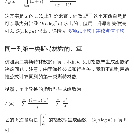
𝐹
(
𝑥
)
=
∏
(
𝑥
+
𝑖
)
=
F
n
(
x
)
=
∏
i
=
0
n
−
1
(
x
+
i
)
=
(
x
+
n
−
1
)
!
(
x
−
1
)
!
𝑛
(
𝑥
−
1
)
!
𝑖
=
0
――
这其实是
的
次上升阶乘幂，记做
．这个东西自然是
𝑛
𝑥
𝑛
𝑥
x
n
x
n
―
可以暴力分治乘
求出的，但用上升幂相关做法
2
𝑂
(
𝑛
l
o
g
𝑛
)
O
(
n
log
2
n
)
可以
求出，详情见
多项式平移 | 连续点值平移
．
𝑂
(
𝑛
l
o
g
𝑛
)
O
(
n
log
n
)
同一列第一类斯特林数的计算
仿照第二类斯特林数的计算，我们可以用指数型生成函数解
决该问题．注意，由于递推公式和行有关，我们不能利用递
推公式计算同列的第一类斯特林数．
显然，单个轮换的指数型生成函数为
𝑖
𝑖
(
𝑖
−
1
)
!
𝑥
𝑛
𝑛
𝑥
𝐹
(
𝑥
)
=
∑
=
∑
F
(
x
)
=
∑
i
=
1
n
(
i
−
1
)
!
x
i
i
!
=
∑
i
=
1
n
x
i
i
𝑖
!
𝑖
𝑖
=
1
𝑖
=
1
𝑖
它的
次幂就是
的指数型生成函数，
计算即
𝑘
[
]
𝑂
(
𝑛
l
o
g
𝑛
)
k
[
i
k
]
O
(
n
log
n
)
𝑘
可．