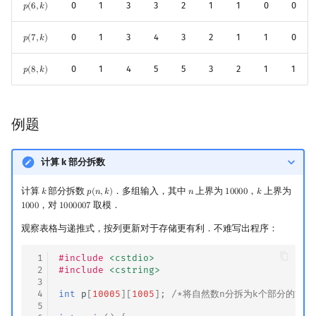
0
1
3
3
2
1
1
0
0
𝑝
(
6
,
𝑘
)
p
(
6
,
k
)
Min_25 筛
矩阵树定理
0
1
3
4
3
2
1
1
0
𝑝
(
7
,
𝑘
)
p
(
7
,
k
)
洲阁筛
LGV 引理
0
1
4
5
5
3
2
1
1
𝑝
(
8
,
𝑘
)
p
(
8
,
k
)
类欧几里德算法
最大团搜索算法
Meissel–Lehmer 算法
支配树
例题
连分数
图上随机游走
计算 k 部分拆数
Stern–Brocot 树与 Farey 序列
计算
部分拆数
．多组输入，其中
上界为
，
上界为
𝑘
𝑝
(
𝑛
,
𝑘
)
𝑛
1
0
0
0
0
𝑘
k
p
(
n
,
k
)
n
10000
k
，对
取模．
1
0
0
0
1
0
0
0
0
0
7
1000
1000007
二次域
观察表格与递推式，按列更新对于存储更有利．不难写出程序：
Pell 方程
 1
#include
<cstdio>
 2
#include
<cstring>
 3
 4
int
p
[
10005
][
1005
];
/*将自然数n分拆为k个部分的方法
 5