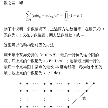
数之差．即：
∞
∞
∑
i
=
0
∞
(
p
d
e
n
−
p
d
o
n
)
x
n
=
∏
i
=
1
∞
(
1
−
x
i
)
𝑛
𝑖
∑
(
𝑝
𝑑
𝑒
−
𝑝
𝑑
𝑜
)
𝑥
=
∏
(
1
−
𝑥
)
𝑛
𝑛
𝑖
=
0
𝑖
=
1
接下来说明，多数情况下，上述两方法数相等，在展开式中
系数为
；仅在少数位置，两方法数相差
或
．
0
1
−
1
0
1
−
1
这里可以借助构造对应的办法．
画出每个互异分拆的 Ferrers 图．最后一行称为这个图的
底，底上点的个数记为
（Bottom）；连接最上面一行的
𝑏
b
最后一个点与图中某点的最长
度角线段，称为这个图的
4
5
45
坡，坡上点的个数记为
（Slide）．
𝑠
s