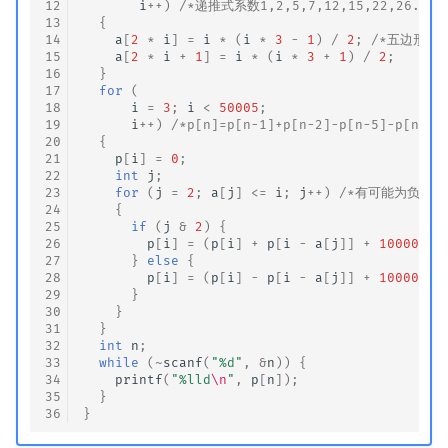
12
i
++
)
/*递推式系数1,2,5,7,12,15,22,26...i*
13
{
14
a
[
2
*
i
]
=
i
*
(
i
*
3
-
1
)
/
2
;
/*五边形数为1
15
a
[
2
*
i
+
1
]
=
i
*
(
i
*
3
+
1
)
/
2
;
16
}
17
for
(
18
i
=
3
;
i
<
50005
;
19
i
++
)
/*p[n]=p[n-1]+p[n-2]-p[n-5]-p[n-7]
20
{
21
p
[
i
]
=
0
;
22
int
j
;
23
for
(
j
=
2
;
a
[
j
]
<=
i
;
j
++
)
/*有可能为负数,式
24
{
25
if
(
j
&
2
)
{
26
p
[
i
]
=
(
p
[
i
]
+
p
[
i
-
a
[
j
]]
+
1000007
)
27
}
else
{
28
p
[
i
]
=
(
p
[
i
]
-
p
[
i
-
a
[
j
]]
+
1000007
)
29
}
30
}
31
}
32
int
n
;
33
while
(
~
scanf
(
"%d"
,
&
n
))
{
34
printf
(
"%lld
\n
"
,
p
[
n
]);
35
}
36
}