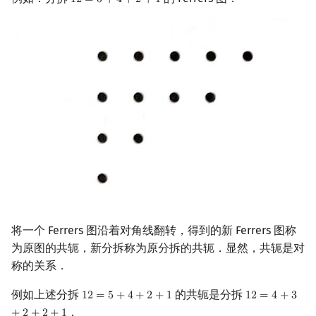
1
2
=
5
+
4
+
2
+
1
12
=
5
+
4
+
2
+
1
将一个 Ferrers 图沿着对角线翻转，得到的新 Ferrers 图称
为原图的共轭，新分拆称为原分拆的共轭．显然，共轭是对
称的关系．
例如上述分拆
的共轭是分拆
1
2
=
5
+
4
+
2
+
1
1
2
=
4
+
3
12
=
5
+
4
+
2
+
1
12
=
4
+
3
+
2
+
2
+
1
．