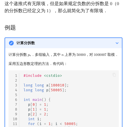
这个递推式有无限项，但是如果规定负数的分拆数是
（
0
0
0
0
的分拆数已经定义为
），那么就简化为了有限项．
1
1
例题
计算分拆数
计算分拆数
．多组输入，其中
上界为
，对
取模．
𝑝
𝑛
5
0
0
0
0
1
0
0
0
0
0
7
p
n
n
50000
1000007
𝑛
采用五边形数定理的方法．有代码：
 1
#include
<cstdio>
 2
 3
long
long
a
[
100010
];
 4
long
long
p
[
50005
];
 5
 6
int
main
()
{
 7
p
[
0
]
=
1
;
 8
p
[
1
]
=
1
;
 9
p
[
2
]
=
2
;
10
int
i
;
11
for
(
i
=
1
;
i
<
50005
;