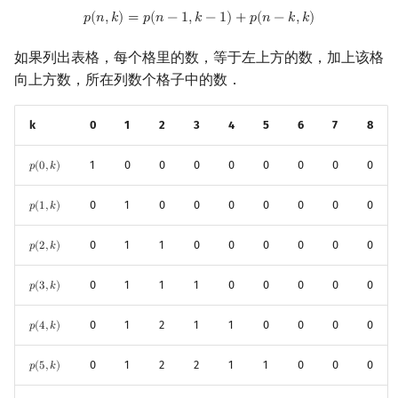
p
(
n
,
k
)
=
p
(
n
−
1
,
k
−
1
)
+
p
(
n
−
k
,
k
)
𝑝
(
𝑛
,
𝑘
)
=
𝑝
(
𝑛
−
1
,
𝑘
−
1
)
+
𝑝
(
𝑛
−
𝑘
,
𝑘
)
回文树
二次剩余
可持久化数据结构
欧拉图
Kahan 求和
如果列出表格，每个格里的数，等于左上方的数，加上该格
序列自动机
阶 & 原根
树套树
哈密顿图
珂朵莉树/颜色段均摊
向上方数，所在列数个格子中的数．
最小表示法
离散对数
K-D Tree
二分图
空间优化简介
k
0
1
2
3
4
5
6
7
8
Lyndon 分解
高次剩余 & 单位根
动态树
平面图
1
0
0
0
0
0
0
0
0
𝑝
(
0
,
𝑘
)
p
(
0
,
k
)
Main–Lorentz 算法
数论分块
析合树
弦图
0
1
0
0
0
0
0
0
0
𝑝
(
1
,
𝑘
)
p
(
1
,
k
)
狄利克雷卷积
PQ 树
图的着色
0
1
1
0
0
0
0
0
0
𝑝
(
2
,
𝑘
)
p
(
2
,
k
)
莫比乌斯反演
手指树
网络流
0
1
1
1
0
0
0
0
0
𝑝
(
3
,
𝑘
)
p
(
3
,
k
)
杜教筛
霍夫曼树
图的匹配
0
1
2
1
1
0
0
0
0
𝑝
(
4
,
𝑘
)
p
(
4
,
k
)
0
1
2
2
1
1
0
0
0
𝑝
(
5
,
𝑘
)
p
(
5
,
k
)
Powerful Number 筛
Prüfer 序列