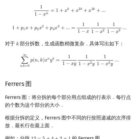
1
1
1
−
x
k
=
1
+
x
k
+
x
2
k
+
x
3
k
+
…
𝑘
2
𝑘
3
𝑘
=
1
+
𝑥
+
𝑥
+
𝑥
+
…
𝑘
1
−
𝑥
1
1
1
1
+
p
1
x
+
p
2
x
2
+
p
3
x
3
+
…
=
1
1
−
x
1
1
−
x
2
1
1
−
x
3
…
2
3
1
+
𝑝
𝑥
+
𝑝
𝑥
+
𝑝
𝑥
+
…
=
…
1
2
3
2
3
1
−
𝑥
1
−
𝑥
1
−
𝑥
对于
部分拆数，生成函数稍微复杂．具体写出如下：
𝑘
k
∞
∑
n
,
k
=
0
∞
p
(
n
,
k
)
x
n
y
k
=
1
1
−
x
y
1
1
−
x
2
y
1
1
−
x
3
y
…
1
1
1
𝑛
𝑘
∑
𝑝
(
𝑛
,
𝑘
)
𝑥
𝑦
=
…
2
3
1
−
𝑥
𝑦
1
−
𝑥
𝑦
1
−
𝑥
𝑦
𝑛
,
𝑘
=
0
Ferrers 图
Ferrers 图：将分拆的每个部分用点组成的行表示．每行点
的个数为这个部分的大小．
根据分拆的定义，Ferrers 图中不同的行按照递减的次序排
放．最长行在最上面．
例如：分拆
的 Ferrers 图．