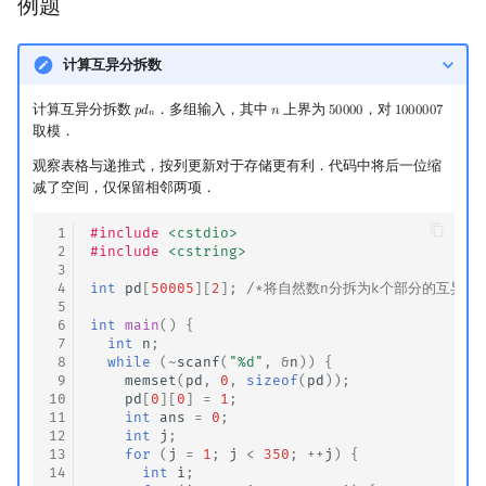
例题
计算互异分拆数
计算互异分拆数
．多组输入，其中
上界为
，对
𝑝
𝑑
𝑛
5
0
0
0
0
1
0
0
0
0
0
7
p
d
n
n
50000
1000007
𝑛
取模．
观察表格与递推式，按列更新对于存储更有利．代码中将后一位缩
减了空间，仅保留相邻两项．
 1
#include
<cstdio>
 2
#include
<cstring>
 3
 4
int
pd
[
50005
][
2
];
/*将自然数n分拆为k个部分的互异方
 5
 6
int
main
()
{
 7
int
n
;
 8
while
(
~
scanf
(
"%d"
,
&
n
))
{
 9
memset
(
pd
,
0
,
sizeof
(
pd
));
10
pd
[
0
][
0
]
=
1
;
11
int
ans
=
0
;
12
int
j
;
13
for
(
j
=
1
;
j
<
350
;
++
j
)
{
14
int
i
;