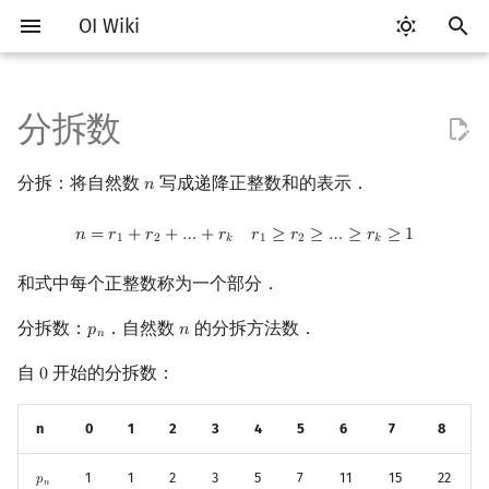
OI Wiki
键
入
分拆数
Getting Started
比赛相关简介
工具软件简介
语言基础简介
算法基础简介
搜索部分简介
动态规划部分简介
字符串部分简介
数字系统简介
数论基础
多项式与生成函数简介
k 部分拆数
线性代数简介
线性规划基础
基本概念
基本概念
博弈论简介
插值
数据结构部分简介
图论部分简介
计算几何部分简介
杂项简介
RMQ
OI 赛事与赛制
题型概述
读入、输出优化
Vim
评测工具简介
Testlib 简介
Hello, World!
C++ 标准库简介
类
复杂度简介
排序简介
DP 优化简介
后缀数组简介
并查集
堆简介
分块思想
线段树基础
二叉搜索树 & 平衡树
可持久化数据结构简介
线段树套线段树
Link Cut Tree
树基础
最短路
最小生成树
强连通分量
网络流简介
图匹配
离线算法简介
随机函数
以
分拆：将自然数
写成递降正整数和的表示．
𝑛
n
开
关于本项目
赛事
代码编辑工具
C++ 基础
复杂度
DFS（搜索）
动态规划基础
字符串基础
进位制
模算术简介
代数基本定理
向量
单纯形法
群论
条件概率与独立性
公平组合游戏
数值积分
栈
图论相关概念
二维计算几何基础
离散化
并查集应用
例题
ICPC/CCPC 赛事与赛制
交互题
分段打表
Emacs
Arbiter
通用
C++ 语法基础
STL 容器
命名空间
均摊复杂度
选择排序
单调队列/单调栈优化
最优原地后缀排序算法
并查集复杂度
二叉堆
块状数组
线段树合并 & 分裂
Treap
可持久化线段树
平衡树套线段树
全局平衡二叉树
树的直径
差分约束
最小树形图
双连通分量
最大流
二分图最大匹配
CDQ 分治
随机化技巧
n
=
r
1
+
r
2
+
…
+
r
k
r
1
≥
r
2
≥
…
≥
r
k
≥
1
始
𝑛
=
𝑟
+
𝑟
+
…
+
𝑟
𝑟
≥
𝑟
≥
…
≥
𝑟
≥
1
1
2
𝑘
1
2
𝑘
如何参与
题型
评测工具
C++ 标准库
枚举
BFS（搜索）
记忆化搜索
标准库
平衡三进制
素数
快速傅里叶变换
内积和外积
环论
随机变量
零和游戏
高斯消元
队列
图的存储
三维计算几何基础
双指针
括号序列
生成函数
常见错误
VS Code
Cena
Generator
变量
STL 算法
值类别
冒泡排序
斜率优化
配对堆
块状链表
李超线段树
Splay 树
可持久化块状数组
线段树套平衡树
Euler Tour Tree
树的中心
k 短路
最小直径生成树
割点和桥
最小割
二分图最大权匹配
整体二分
爬山算法
搜
和式中每个正整数称为一个部分．
OI Wiki 不是什么
学习路线
命令行
C++ 进阶
模拟
双向搜索
背包 DP
字符串匹配
格雷码
最大公约数
快速数论变换
矩阵
域论
随机变量的数字特征
非公平组合游戏
牛顿迭代法
链表
DFS（图论）
距离
离线算法
线段树与离线询问
Ferrers 图
常见技巧
Atom
CCR Plus
Validator
运算
bitset
重载运算符
插入排序
四边形不等式优化
左偏树
树分块
猫树
WBLT
可持久化平衡树
树状数组套权值线段树
Top Tree
树的重心
同余最短路
圆方树
费用流
一般图最大匹配
莫队算法
模拟退火
索
分拆数：
．自然数
的分拆方法数．
𝑝
𝑛
p
n
n
𝑛
格式手册
学习资源
命令行编译与调试
C++ 与其他常用语言的区别
递归 & 分治
启发式搜索
区间 DP
字符串哈希
欧拉函数
快速沃尔什变换
互异分拆数
初等变换
Schreier–Sims 算法
概率不等式
哈希表
BFS（图论）
Pick 定理
分数规划
Eclipse
Lemon
Interactor
流程控制语句
string
引用
计数排序
Slope Trick 优化
Sqrt Tree
区间最值操作 & 区间历史
替罪羊树
可持久化字典树
分块套树状数组
最近公共祖先
点/边连通度
上下界网络流
一般图最大权匹配
自
开始的分拆数：
0
0
值
数学符号表
技巧
编译器
Pascal 转 C++ 急救
贪心
A*
DAG 上的 DP
字典树 (Trie)
筛法
Chirp Z 变换
行列式
并查集
树上问题
三角剖分
随机化
例题
Notepad++
Checker
高级数据类型
pair
常量
基数排序
WQS 二分
笛卡尔树
可持久化可并堆
树链剖分
Stoer–Wagner 算法
稳定匹配
n
0
1
2
3
4
5
6
7
8
Kinetic Tournament Tree
F.A.Q.
出题
WSL (Windows 10)
Python 速成
排序
迭代加深搜索
树形 DP
前缀函数与 KMP 算法
分解质因数
多项式牛顿迭代
线性空间
堆
有向无环图
凸包
悬线法
奇分拆数
Kate
函数
新版 C++ 特性
快速排序
状态设计优化
Size Balanced Tree
树上启发式合并
1
1
2
3
5
7
11
15
22
𝑝
p
n
𝑛