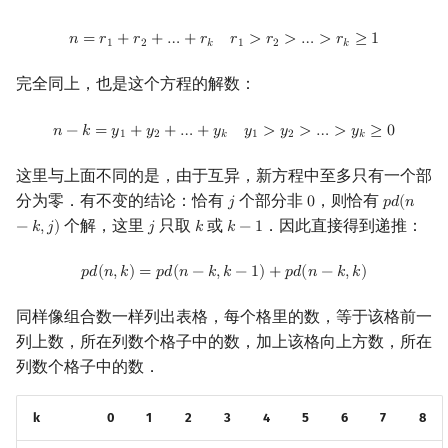
n
=
r
1
+
r
2
+
…
+
r
k
r
1
>
r
2
>
…
>
r
k
≥
1
𝑛
=
𝑟
+
𝑟
+
…
+
𝑟
𝑟
>
𝑟
>
…
>
𝑟
≥
1
1
2
𝑘
1
2
𝑘
完全同上，也是这个方程的解数：
n
−
k
=
y
1
+
y
2
+
…
+
y
k
y
1
>
y
2
>
…
>
y
k
≥
0
𝑛
−
𝑘
=
𝑦
+
𝑦
+
…
+
𝑦
𝑦
>
𝑦
>
…
>
𝑦
≥
0
1
2
𝑘
1
2
𝑘
这里与上面不同的是，由于互异，新方程中至多只有一个部
分为零．有不变的结论：恰有
个部分非
，则恰有
𝑗
0
𝑝
𝑑
(
𝑛
j
0
p
d
(
n
−
k
,
j
)
个解，这里
只取
或
．因此直接得到递推：
−
𝑘
,
𝑗
)
𝑗
𝑘
𝑘
−
1
j
k
k
−
1
p
d
(
n
,
k
)
=
p
d
(
n
−
k
,
k
−
1
)
+
p
d
(
n
−
k
,
k
)
𝑝
𝑑
(
𝑛
,
𝑘
)
=
𝑝
𝑑
(
𝑛
−
𝑘
,
𝑘
−
1
)
+
𝑝
𝑑
(
𝑛
−
𝑘
,
𝑘
)
同样像组合数一样列出表格，每个格里的数，等于该格前一
列上数，所在列数个格子中的数，加上该格向上方数，所在
列数个格子中的数．
k
0
1
2
3
4
5
6
7
8