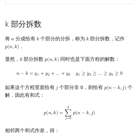
镜像站列表
Special Judge
Java 速成
前缀和 & 差分
IDA*
状压 DP
Boyer–Moore 算法
裴蜀定理 & 一次不定方程
多项式多点求值|快速插值
五边形数定理
线性基
块状数据结构
拓扑排序
扫描线
有限状态自动机
Dev-C++
文件操作
Lambda 表达式
归并排序
AVL 树
虚树
k 部分拆数
致谢
Testlib
Java 进阶
二分
回溯法
数位 DP
Z 函数（扩展 KMP）
费马小定理 & 欧拉定理
多项式初等函数
线性映射
单调栈
最短路问题
旋转卡壳
计算理论基础
例题
CLion
pb_ds
堆排序
红黑树
树分治
将
分成恰有
个部分的分拆，称为
部分拆数，记作
𝑛
𝑘
𝑘
n
k
k
Polygon
倍增
Dancing Links
插头 DP
AC 自动机
模逆元
常系数齐次线性递推
特征多项式
单调队列
生成树问题
半平面交
字节顺序
Geany
编译优化
桶排序
左偏红黑树
动态树分治
．
𝑝
(
𝑛
,
𝑘
)
p
(
n
,
k
)
OJ 工具
构造
Alpha–Beta 剪枝
计数 DP
后缀数组 (SA)
线性同余方程
多项式平移|连续点值平移
对角化
ST 表
斯坦纳树
平面最近点对
约瑟夫问题
Xcode
希尔排序
AA 树
AHU 算法
显然，
部分拆数
同时也是下面方程的解数：
𝑘
𝑝
(
𝑛
,
𝑘
)
k
p
(
n
,
k
)
LaTeX 入门
优化
动态 DP
后缀自动机 (SAM)
中国剩余定理
符号化方法
Jordan标准型
树状数组
拆点
随机增量法
表达式求值
GUIDE
锦标赛排序
树哈希
n
−
k
=
y
1
+
y
2
+
…
+
y
k
y
1
≥
y
2
≥
…
≥
y
k
≥
0
𝑛
−
𝑘
=
𝑦
+
𝑦
+
…
+
𝑦
𝑦
≥
𝑦
≥
…
≥
𝑦
≥
0
1
2
𝑘
1
2
𝑘
Git
概率 DP
后缀平衡树
升幂引理
Lagrange 反演
线段树
连通性相关
反演变换
在一台机器上规划任务
Sublime Text
Tim 排序
树上随机游走
如果这个方程里面恰有
个部分非 0，则恰有
个
𝑗
𝑝
(
𝑛
−
𝑘
,
𝑗
)
j
p
(
n
−
k
,
j
)
解．因此有和式：
DP 套 DP
广义后缀自动机
阶乘取模
形式幂级数复合|复合逆
划分树
环计数问题
计算几何杂项
主元素问题
CP Editor
排序相关 STL
p
(
n
,
k
)
=
∑
j
=
0
k
p
(
n
−
k
,
j
)
𝑘
𝑝
(
𝑛
,
𝑘
)
=
∑
𝑝
(
𝑛
−
𝑘
,
𝑗
)
DP 优化
后缀树
卢卡斯定理
普通生成函数
二叉搜索树 & 平衡树
最小环
Garsia–Wachs 算法
Code::Blocks
排序应用
𝑗
=
0
相邻两个和式作差，得：
其它 DP 方法
Manacher
同余方程
指数生成函数
跳表
2-SAT
15-puzzle