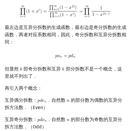
∞
∞
∞
∏
i
=
1
∞
(
1
+
x
i
)
=
∏
i
=
1
∞
(
1
−
x
2
i
)
∏
i
=
1
∞
(
1
−
x
i
)
=
∏
i
=
1
∞
1
1
−
x
2
i
−
1
2
𝑖
∏
(
1
−
𝑥
)
1
𝑖
=
1
𝑖
∏
(
1
+
𝑥
)
=
=
∏
∞
2
𝑖
−
1
𝑖
1
−
𝑥
∏
(
1
−
𝑥
)
𝑖
=
1
𝑖
=
1
𝑖
=
1
最左边是互异分拆数的生成函数，最右边是奇分拆数的生成
函数．两者对应系数相同，因此，奇分拆数和互异分拆数相
同：
p
o
n
=
p
d
n
𝑝
𝑜
=
𝑝
𝑑
𝑛
𝑛
但显然
部奇分拆数和互异
部分拆数不是一个概念，这
𝑘
𝑘
k
k
里就不列出了．
再引入两个概念：
互异偶分拆数：
．自然数
的部分数为偶数的互异分
𝑝
𝑑
𝑒
𝑛
p
d
e
n
n
𝑛
拆方法数．（Even）
互异奇分拆数：
．自然数
的部分数为奇数的互异分
𝑝
𝑑
𝑜
𝑛
p
d
o
n
n
𝑛
拆方法数．（Odd）