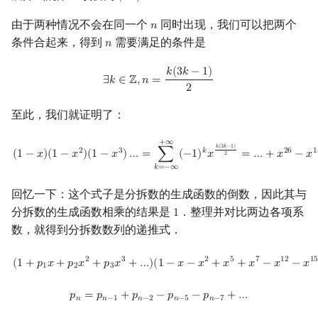
由于两种情况不会在同一个
同时出现，我们可以把两个
𝑛
n
条件合起来，得到
需要满足的条件是
𝑛
n
∃
k
∈
Z
,
n
=
k
(
3
k
−
1
)
2
𝑘
(
3
𝑘
−
1
)
∃
𝑘
∈
ℤ
,
𝑛
=
2
至此，我们就证明了：
(
1
−
x
)
(
1
−
x
2
)
(
1
−
x
3
)
…
=
∑
k
=
−
∞
+
∞
(
−
1
)
k
x
k
(
3
k
−
1
)
2
=
…
+
x
26
−
x
15
+
x
7
−
x
2
+
+
∞
𝑘
(
3
𝑘
−
1
)
2
3
𝑘
2
6
1
(
1
−
𝑥
)
(
1
−
𝑥
)
(
1
−
𝑥
)
…
=
∑
(
−
1
)
𝑥
=
…
+
𝑥
−
𝑥
2
𝑘
=
−
∞
回忆一下：这个式子是分拆数的生成函数的倒数，因此其与
分拆数的生成函数相乘的结果是
．整理并对比两边各项系
1
1
数，就得到分拆数数列的递推式．
(
1
+
p
1
x
+
p
2
x
2
+
p
3
x
3
+
…
)
(
1
−
x
−
x
2
+
x
5
+
x
7
−
x
12
−
x
15
+
x
22
+
x
26
−
…
)
=
1
2
3
2
5
7
1
2
1
(
1
+
𝑝
𝑥
+
𝑝
𝑥
+
𝑝
𝑥
+
…
)
(
1
−
𝑥
−
𝑥
+
𝑥
+
𝑥
−
𝑥
−
𝑥
1
2
3
p
n
=
p
n
−
1
+
p
n
−
2
−
p
n
−
5
−
p
n
−
7
+
…
𝑝
=
𝑝
+
𝑝
−
𝑝
−
𝑝
+
…
𝑛
𝑛
−
1
𝑛
−
2
𝑛
−
5
𝑛
−
7