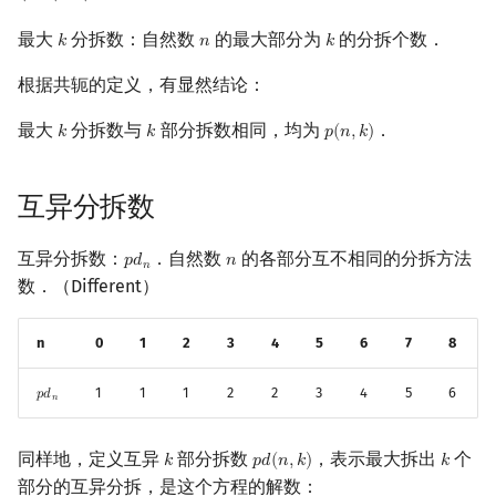
+
2
+
2
+
1
最大
分拆数：自然数
的最大部分为
的分拆个数．
𝑘
𝑛
𝑘
k
n
k
根据共轭的定义，有显然结论：
最大
分拆数与
部分拆数相同，均为
．
𝑘
𝑘
𝑝
(
𝑛
,
𝑘
)
k
k
p
(
n
,
k
)
互异分拆数
互异分拆数：
．自然数
的各部分互不相同的分拆方法
𝑝
𝑑
𝑛
p
d
n
n
𝑛
数．（Different）
n
0
1
2
3
4
5
6
7
8
1
1
1
2
2
3
4
5
6
𝑝
𝑑
p
d
n
𝑛
同样地，定义互异
部分拆数
，表示最大拆出
个
𝑘
𝑝
𝑑
(
𝑛
,
𝑘
)
𝑘
k
p
d
(
n
,
k
)
k
部分的互异分拆，是这个方程的解数：