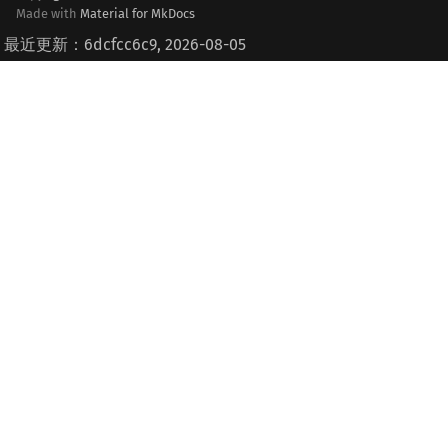
Made with
Material for MkDocs
最近更新：6dcfcc6c9, 2026-08-05