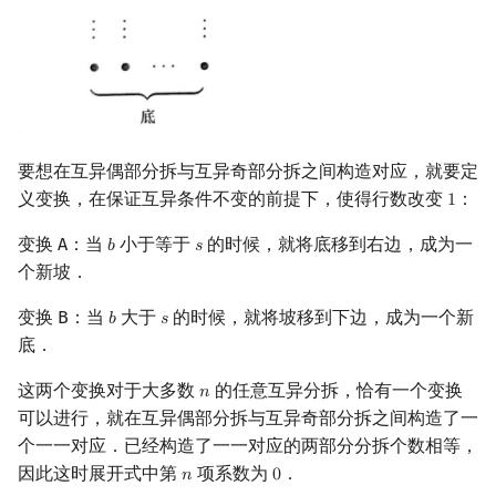
要想在互异偶部分拆与互异奇部分拆之间构造对应，就要定
义变换，在保证互异条件不变的前提下，使得行数改变
：
1
1
变换 A：当
小于等于
的时候，就将底移到右边，成为一
𝑏
𝑠
b
s
个新坡．
变换 B：当
大于
的时候，就将坡移到下边，成为一个新
𝑏
𝑠
b
s
底．
这两个变换对于大多数
的任意互异分拆，恰有一个变换
𝑛
n
可以进行，就在互异偶部分拆与互异奇部分拆之间构造了一
个一一对应．已经构造了一一对应的两部分分拆个数相等，
因此这时展开式中第
项系数为
．
𝑛
0
n
0