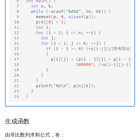
 6
int
main
()
{
 7
int
n
,
k
;
 8
while
(
~
scanf
(
"%d%d"
,
&
n
,
&
k
))
{
 9
memset
(
p
,
0
,
sizeof
(
p
));
10
p
[
0
][
0
]
=
1
;
11
int
i
;
12
for
(
i
=
1
;
i
<=
n
;
++
i
)
{
13
int
j
;
14
for
(
j
=
1
;
j
<=
k
;
++
j
)
{
15
if
(
i
-
j
>=
0
)
/*p[i-j][j]所有部分大于1
16
{
17
p
[
i
][
j
]
=
(
p
[
i
-
j
][
j
]
+
p
[
i
-
1
][
j
18
1000007
;
/*p[i-1][j-1]
19
}
20
}
21
}
22
printf
(
"%d
\n
"
,
p
[
n
][
k
]);
23
}
24
}
生成函数
由等比数列求和公式，有：