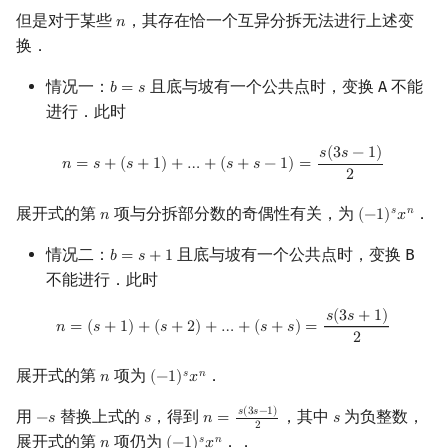
但是对于某些
，其存在恰一个互异分拆无法进行上述变
𝑛
n
换．
情况一：
且底与坡有一个公共点时，变换 A 不能
𝑏
=
𝑠
b
=
s
进行．此时
n
=
s
+
(
s
+
1
)
+
…
+
(
s
+
s
−
1
)
=
s
(
3
s
−
1
)
2
𝑠
(
3
𝑠
−
1
)
𝑛
=
𝑠
+
(
𝑠
+
1
)
+
…
+
(
𝑠
+
𝑠
−
1
)
=
2
展开式的第
项与分拆部分数的奇偶性有关，为
．
𝑠
𝑛
𝑛
(
−
1
)
𝑥
n
(
−
1
)
s
x
n
情况二：
且底与坡有一个公共点时，变换 B
𝑏
=
𝑠
+
1
b
=
s
+
1
不能进行．此时
n
=
(
s
+
1
)
+
(
s
+
2
)
+
…
+
(
s
+
s
)
=
s
(
3
s
+
1
)
2
𝑠
(
3
𝑠
+
1
)
𝑛
=
(
𝑠
+
1
)
+
(
𝑠
+
2
)
+
…
+
(
𝑠
+
𝑠
)
=
2
展开式的第
项为
．
𝑠
𝑛
𝑛
(
−
1
)
𝑥
n
(
−
1
)
s
x
n
𝑠
(
3
𝑠
−
1
)
用
替换上式的
，得到
，其中
为负整数，
−
𝑠
𝑠
𝑛
=
𝑠
−
s
s
n
=
s
(
3
s
−
1
)
2
s
2
展开式的第
项仍为
．．
𝑠
𝑛
𝑛
(
−
1
)
𝑥
n
(
−
1
)
s
x
n