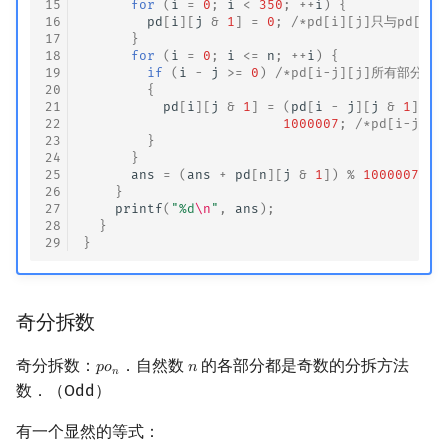
15
for
(
i
=
0
;
i
<
350
;
++
i
)
{
16
pd
[
i
][
j
&
1
]
=
0
;
/*pd[i][j]只与pd[][
17
}
18
for
(
i
=
0
;
i
<=
n
;
++
i
)
{
19
if
(
i
-
j
>=
0
)
/*pd[i-j][j]所有部分大于
20
{
21
pd
[
i
][
j
&
1
]
=
(
pd
[
i
-
j
][
j
&
1
]
+
22
1000007
;
/*pd[i-j]
23
}
24
}
25
ans
=
(
ans
+
pd
[
n
][
j
&
1
])
%
1000007
;
26
}
27
printf
(
"%d
\n
"
,
ans
);
28
}
29
}
奇分拆数
奇分拆数：
．自然数
的各部分都是奇数的分拆方法
𝑝
𝑜
𝑛
p
o
n
n
𝑛
数．（Odd）
有一个显然的等式：