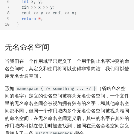
 6
int
x
,
y
;
 7
cin
>>
x
>>
y
;
 8
cout
<<
y
<<
endl
<<
x
;
 9
return
0
;
10
}
无名命名空间
当我们在一个作用域里只定义了一个用于防止名字冲突的命
名空间时，其定义和使用将可以变得非常简洁．我们可以使
用无名命名空间．
形如
（省略命名空
namespace { /* something ... */ }
间的名字）定义的命名空间被称为无名命名空间．一个文件
里的无名命名空间会被视为拥有独有的名字，和其他命名空
间都不同，但同一个作用域内多个无名命名空间被视为相同
的命名空间．在无名命名空间定义后，其中的名字在其外的
作用域内可以在使用时被查找到，如同在无名命名空间定义
后加入了一条
指令．
using namespace