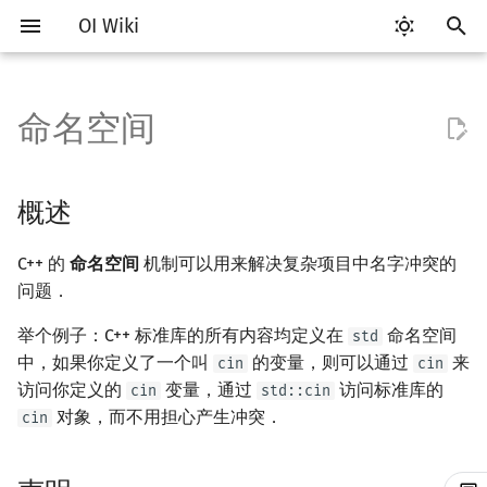
OI Wiki
键
入
命名空间
Getting Started
比赛相关简介
工具软件简介
Hello, World!
C++ 标准库简介
概述
pb_ds 简介
算法基础简介
搜索部分简介
动态规划部分简介
字符串部分简介
数学部分简介
数据结构部分简介
图论部分简介
计算几何部分简介
杂项简介
RMQ
OI 赛事与赛制
题型概述
读入、输出优化
Vim
评测工具简介
Testlib 简介
分支
数组
STL 容器简介
复杂度简介
排序简介
DP 优化简介
后缀数组简介
数字系统简介
数论基础
多项式与生成函数简介
排列组合
线性代数简介
线性规划基础
基本概念
基本概念
博弈论简介
插值
并查集
堆简介
分块思想
线段树基础
二叉搜索树 & 平衡树
可持久化数据结构简介
线段树套线段树
Link Cut Tree
树基础
最短路
最小生成树
强连通分量
网络流简介
图匹配
离线算法简介
随机函数
以
开
关于本项目
赛事
代码编辑工具
C++ 语法基础
STL 容器
声明
堆
复杂度
DFS（搜索）
动态规划基础
字符串基础
布尔代数
栈
图论相关概念
二维计算几何基础
离散化
并查集应用
ICPC/CCPC 赛事与赛制
交互题
分段打表
Emacs
Arbiter
通用
循环
结构体
迭代器
均摊复杂度
选择排序
单调队列/单调栈优化
最优原地后缀排序算法
进位制
模算术简介
代数基本定理
抽屉原理
向量
单纯形法
群论
条件概率与独立性
公平组合游戏
数值积分
并查集复杂度
二叉堆
块状数组
线段树合并 & 分裂
Treap
可持久化线段树
平衡树套线段树
全局平衡二叉树
树的直径
差分约束
最小树形图
双连通分量
最大流
二分图最大匹配
CDQ 分治
随机化技巧
概述
始
如何参与
题型
评测工具
变量
STL 算法
using 指令
平衡树
枚举
BFS（搜索）
记忆化搜索
标准库
数字系统
队列
图的存储
三维计算几何基础
双指针
括号序列
常见错误
VS Code
Cena
Generator
联合体
序列式容器
冒泡排序
斜率优化
平衡三进制
素数
快速傅里叶变换
容斥原理
内积和外积
环论
随机变量
零和游戏
高斯消元
配对堆
块状链表
李超线段树
Splay 树
可持久化块状数组
线段树套平衡树
Euler Tour Tree
树的中心
k 短路
最小直径生成树
割点和桥
最小割
二分图最大权匹配
整体二分
爬山算法
C++ 的
命名空间
机制可以用来解决复杂项目中名字冲突的
搜
问题．
OI Wiki 不是什么
学习路线
命令行
运算
bitset
无名命名空间
模拟
双向搜索
背包 DP
字符串匹配
位操作
链表
DFS（图论）
距离
离线算法
线段树与离线询问
常见技巧
Atom
CCR Plus
Validator
指针
关联式容器
插入排序
四边形不等式优化
格雷码
最大公约数
快速数论变换
斐波那契数列
矩阵
域论
随机变量的数字特征
非公平组合游戏
牛顿迭代法
左偏树
树分块
猫树
WBLT
可持久化平衡树
树状数组套权值线段树
Top Tree
树的重心
同余最短路
圆方树
费用流
一般图最大匹配
莫队算法
模拟退火
索
举个例子：C++ 标准库的所有内容均定义在
命名空间
std
格式手册
学习资源
命令行编译与调试
流程控制语句
string
应用
递归 & 分治
启发式搜索
区间 DP
字符串哈希
二进制集合操作
哈希表
BFS（图论）
Pick 定理
分数规划
Eclipse
Lemon
Interactor
无序关联式容器
计数排序
Slope Trick 优化
欧拉函数
快速沃尔什变换
错位排列
初等变换
Schreier–Sims 算法
概率不等式
Sqrt Tree
区间最值操作 & 区间历史
替罪羊树
可持久化字典树
分块套树状数组
最近公共祖先
点/边连通度
上下界网络流
一般图最大权匹配
中，如果你定义了一个叫
的变量，则可以通过
来
cin
cin
值
访问你定义的
变量，通过
访问标准库的
cin
std::cin
数学符号表
技巧
编译器
高级数据类型
pair
贪心
A*
DAG 上的 DP
字典树 (Trie)
高精度计算
并查集
树上问题
三角剖分
随机化
防止子任务间名字冲突
Notepad++
Checker
容器适配器
基数排序
WQS 二分
筛法
Chirp Z 变换
卡特兰数
行列式
笛卡尔树
可持久化可并堆
树链剖分
Stoer–Wagner 算法
稳定匹配
对象，而不用担心产生冲突．
cin
Kinetic Tournament Tree
F.A.Q.
出题
WSL (Windows 10)
函数
排序
迭代加深搜索
树形 DP
前缀函数与 KMP 算法
快速幂
堆
有向无环图
凸包
悬线法
防止与标准库以及环境引入
Kate
快速排序
状态设计优化
分解质因数
多项式牛顿迭代
斯特林数
线性空间
Size Balanced Tree
树上启发式合并