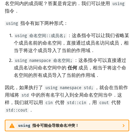
名空间内的成员呢？答案是肯定的．我们可以使用
using
矩阵树定理
Min_25 筛
指令．
LGV 引理
洲阁筛
指令有如下两种形式：
using
最大团搜索算法
类欧几里德算法
：这条指令可以让我们省略某
using 命名空间::成员名;
个成员名前的命名空间，直接通过成员名访问成员，相
支配树
Meissel–Lehmer 算法
当于将这个成员导入了当前的作用域．
：这条指令可以直接通过
using namespace 命名空间;
图上随机游走
连分数
成员名访问命名空间中的
任何
成员，相当于将这个命
名空间的所有成员导入了当前的作用域．
Stern–Brocot 树与 Farey
因此，如果执行了
，就会在当前作
using namespace std;
二次域
用域将
中的所有名字引入到全局命名空间当中．这
std
样，我们就可以用
代替
，用
代替
cin
std::cin
cout
Pell 方程
．
std::cout
using
指令可能会导致命名冲突！