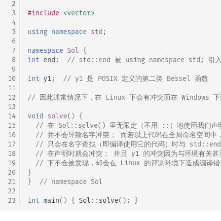
 2
 3
#include
<vector>
 4
 5
using
namespace
std
;
 6
 7
namespace
Sol
{
 8
int
end
;
// std::end 被 using namespace std; 引
 9
10
int
y1
;
// y1 是 POSIX 定义的第二类 Bessel 函数
11
12
// 因此通常情况下，在 Linux 下会有冲突而在 Windows 
13
14
void
solve
()
{
15
// 在 Sol::solve() 里无限定（不用 ::）地使用我们声明
16
// 并不会导致名字冲突； 而若以上代码在全局命名空间中，
17
// 只会在名字查找（即编译使用它的代码）时与 std::end
18
// 在声明时就会冲突； 并且 y1 的冲突因为与环境有关甚至在
19
// 下不会被发现，却会在 Linux 的评测环境下造成编译
20
}
21
}
// namespace Sol
22
23
int
main
()
{
Sol
::
solve
();
}