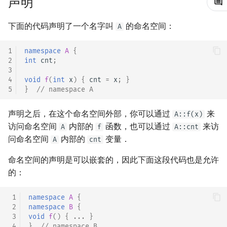
声明
的名字冲突
镜像站列表
Special Judge
文件操作
前缀和 & 差分
IDA*
状压 DP
Boyer–Moore 算法
置换和排列
块状数据结构
拓扑排序
扫描线
有限状态自动机
Dev-C++
归并排序
裴蜀定理 & 一次不定方程
多项式多点求值|快速插值
贝尔数
线性基
AVL 树
虚树
下面的代码声明了一个名字叫
的命名空间：
A
参考
致谢
Testlib
二分
回溯法
数位 DP
Z 函数（扩展 KMP）
弧度制与坐标系
单调栈
最短路问题
旋转卡壳
计算理论基础
CLion
堆排序
费马小定理 & 欧拉定理
多项式初等函数
伯努利数
线性映射
红黑树
树分治
1
namespace
A
{
2
int
cnt
;
Polygon
倍增
Dancing Links
插头 DP
AC 自动机
复数
单调队列
生成树问题
半平面交
字节顺序
Geany
桶排序
模逆元
常系数齐次线性递推
Entringer Number
特征多项式
左偏红黑树
动态树分治
3
4
void
f
(
int
x
)
{
cnt
=
x
;
}
5
}
// namespace A
OJ 工具
构造
Alpha–Beta 剪枝
计数 DP
后缀数组 (SA)
数论
ST 表
斯坦纳树
平面最近点对
约瑟夫问题
Xcode
希尔排序
线性同余方程
多项式平移|连续点值平移
Eulerian Number
对角化
AA 树
AHU 算法
声明之后，在这个命名空间外部，你可以通过
来
LaTeX 入门
优化
动态 DP
后缀自动机 (SAM)
多项式与生成函数
树状数组
拆点
随机增量法
表达式求值
GUIDE
锦标赛排序
中国剩余定理
符号化方法
分拆数
Jordan标准型
树哈希
A::f(x)
访问命名空间
内部的
函数，也可以通过
来访
A
f
A::cnt
问命名空间
内部的
变量．
Git
概率 DP
后缀平衡树
组合数学
线段树
连通性相关
反演变换
在一台机器上规划任务
Sublime Text
Tim 排序
升幂引理
Lagrange 反演
范德蒙德卷积
树上随机游走
A
cnt
命名空间的声明是可以嵌套的，因此下面这段代码也是允许
DP 套 DP
广义后缀自动机
线性代数
划分树
环计数问题
计算几何杂项
主元素问题
CP Editor
排序相关 STL
阶乘取模
形式幂级数复合|复合逆
Pólya 计数
的：
DP 优化
后缀树
线性规划
二叉搜索树 & 平衡树
最小环
Garsia–Wachs 算法
Code::Blocks
排序应用
卢卡斯定理
普通生成函数
图论计数
 1
namespace
A
{
 2
namespace
B
{
其它 DP 方法
Manacher
抽象代数
跳表
2-SAT
15-puzzle
同余方程
指数生成函数
 3
void
f
()
{
...
}
 4
}
// namespace B