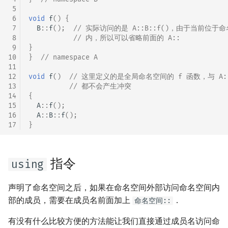
 5
回文树
概率论
可持久化数据结构
欧拉图
Kahan 求和
二次剩余
 6
void
f
()
{
 7
B
::
f
();
// 实际访问的是 A::B::f()，由于当前位于命
序列自动机
博弈论
树套树
哈密顿图
珂朵莉树/颜色段均摊
阶 & 原根
 8
// 内，所以可以省略前面的 A::
 9
}
10
}
// namespace A
最小表示法
数值算法
K-D Tree
二分图
空间优化简介
离散对数
11
12
void
f
()
// 这里定义的是全局命名空间的 f 函数，与 A::f
13
// 都不会产生冲突
Lyndon 分解
序理论
动态树
平面图
高次剩余 & 单位根
14
{
15
A
::
f
();
Main–Lorentz 算法
杨氏矩阵
析合树
弦图
数论分块
16
A
::
B
::
f
();
17
}
拟阵
PQ 树
图的着色
狄利克雷卷积
指令
Berlekamp–Massey 算法
手指树
网络流
莫比乌斯反演
using
霍夫曼树
图的匹配
杜教筛
声明了命名空间之后，如果在命名空间外部访问命名空间内
部的成员，需要在成员名前面加上
．
命名空间::
Prüfer 序列
Powerful Number 筛
有没有什么比较方便的方法能让我们直接通过成员名访问命