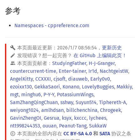
参考
Namespaces - cppreference.com
本页面最近更新：
2026/1/7 08:56:54
，
更新历史
发现错误？想一起完善？
在 GitHub 上编辑此页！
本页面贡献者：
StudyingFather
,
H-J-Granger
,
countercurrent-time
,
Enter-tainer
,
Ir1d
,
NachtgeistW
,
AngelKitty
,
CCXXXI
,
cjsoft
,
diauweb
,
Early0v0
,
ezoixx130
,
GekkaSaori
,
Konano
,
LovelyBuggies
,
Makkiy
,
mgt
,
minghu6
,
P-Y-Y
,
PotassiumWings
,
SamZhangQingChuan
,
sshwy
,
Suyun514
,
Tiphereth-A
,
weiyong1024
,
amlhdsan
,
billchenchina
,
Chrogeek
,
GavinZhengOI
,
Gesrua
,
ksyx
,
kxccc
,
lychees
,
ntt998244353
,
ouuan
,
Peanut-Tang
,
SukkaW
本页面的全部内容在
CC BY-SA 4.0
和
SATA
协议之条