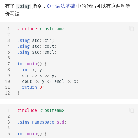
有了
指令，
C++ 语法基础
中的代码可以有这两种等
using
价写法：
 1
#include
<iostream>
 2
 3
using
std
::
cin
;
 4
using
std
::
cout
;
 5
using
std
::
endl
;
 6
 7
int
main
()
{
 8
int
x
,
y
;
 9
cin
>>
x
>>
y
;
10
cout
<<
y
<<
endl
<<
x
;
11
return
0
;
12
}
 1
#include
<iostream>
 2
 3
using
namespace
std
;
 4
 5
int
main
()
{