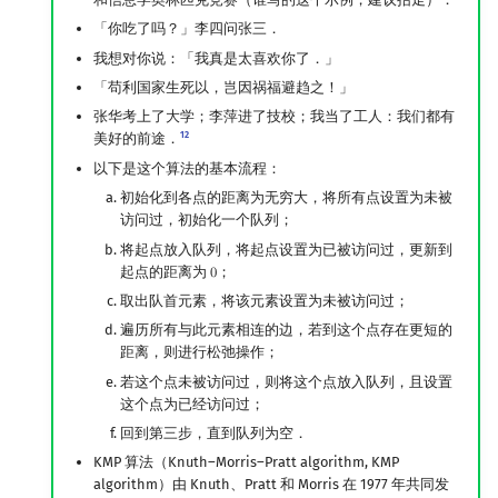
「你吃了吗？」李四问张三．
我想对你说：「我真是太喜欢你了．」
「苟利国家生死以，岂因祸福避趋之！」
张华考上了大学；李萍进了技校；我当了工人：我们都有
12
美好的前途．
以下是这个算法的基本流程：
初始化到各点的距离为无穷大，将所有点设置为未被
访问过，初始化一个队列；
将起点放入队列，将起点设置为已被访问过，更新到
起点的距离为
；
0
0
取出队首元素，将该元素设置为未被访问过；
遍历所有与此元素相连的边，若到这个点存在更短的
距离，则进行松弛操作；
若这个点未被访问过，则将这个点放入队列，且设置
这个点为已经访问过；
回到第三步，直到队列为空．
KMP 算法（Knuth–Morris–Pratt algorithm, KMP
algorithm）由 Knuth、Pratt 和 Morris 在 1977 年共同发