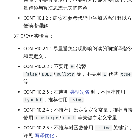
易懂．不要过度压行，不要引入过多无关代码．尽
量避免与算法思想无关的内容．
CONT-10.1.2：建议在参考代码中添加适当注释以方
便读者理解．
对 C/C++ 类语言：
CONT-10.2.1：尽量避免出现影响阅读的预编译指令
和宏定义．
CONT-10.2.2：不要用
代替
0
/
/
等，不要用
代替
false
NULL
nullptr
1
true
等．
CONT-10.2.3：在声明
类型别名
时，不推荐使用
，推荐使用
．
typedef
using
CONT-10.2.4：不推荐用宏定义定义常量，推荐直接
使用
/
等关键字定义常量．
constexpr
const
CONT-10.2.5：不推荐对函数使用
关键字，
inline
详见
编译优化
．