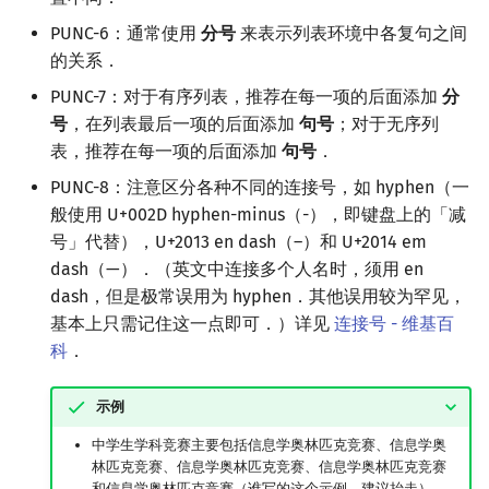
PUNC-6：通常使用
分号
来表示列表环境中各复句之间
的关系．
PUNC-7：对于有序列表，推荐在每一项的后面添加
分
号
，在列表最后一项的后面添加
句号
；对于无序列
表，推荐在每一项的后面添加
句号
．
PUNC-8：注意区分各种不同的连接号，如 hyphen（一
般使用 U+002D hyphen-minus（-），即键盘上的「减
号」代替），U+2013 en dash（–）和 U+2014 em
dash（—）．（英文中连接多个人名时，须用 en
dash，但是极常误用为 hyphen．其他误用较为罕见，
基本上只需记住这一点即可．）详见
连接号 - 维基百
科
．
示例
中学生学科竞赛主要包括信息学奥林匹克竞赛、信息学奥
林匹克竞赛、信息学奥林匹克竞赛、信息学奥林匹克竞赛
和信息学奥林匹克竞赛（谁写的这个示例，建议抬走）．