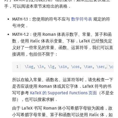
手，可以阅读本章节末给出的表格．
MATH-1.1：您使用的符号不应与
数学符号表
规定的符
号冲突．
MATH-1.2：使用 Roman 体表示数字、常量、算子和函
数．使用 Italic 体表示变量、下标．LaTeX 已经预先定
义好了一些常见的常量、函数、运算符等，我们可以直
接调用，包括但不限于：
1
\log
, 
\ln
, 
\lg
, 
\sin
, 
\cos
, 
\tan
, 
\sec
, 
\csc
所以在输入常量、函数名、运算符等时，请先检查一下
是否应该使用 Roman 体或其它字体．LaTeX 符号的书
写可参考
KaTeX 的 Supported Functions 页面
（不是全
部），也可以搜索求解．
由于 LaTeX 书写 Roman 体小写希腊字母较为困难，故
小写希腊字母常量、算子和函数可以使用 Italic 体，如