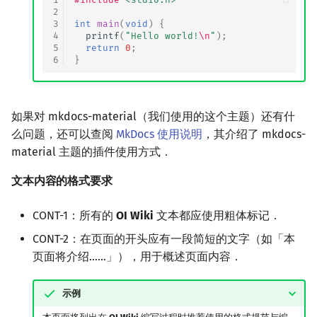
2
3
int
main
(
void
)
{
4
printf
(
"Hello world!
\n
"
);
5
return
0
;
6
}
如果对 mkdocs-material（我们使用的这个主题）还有什
么问题，还可以查阅
MkDocs 使用说明
，其介绍了 mkdocs-
material 主题的插件使用方式．
文本内容的格式要求
CONT-1：所有的
OI Wiki
文本都应使用粗体标记．
CONT-2：在页面的开头应有一段简短的文字（如「本
页面将介绍……」），用于概述页面内容．
示例