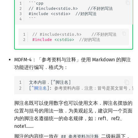
1
```cpp

2
// #include<stdio.h>    //不好的写法

3
#include <cstdio>  //好的写法

4
1
// #include<stdio.h>    //不好的写法
2
#include
<cstdio>
  //好的写法
MDFM-4：「参考资料与注释」使用 Markdown 的脚注
功能进行编写．格式为：
1
文本内容．[^脚注名]

2
[
^脚注名
]: 
参考资料内容．注意：冒号是英文冒号，冒
脚注名既可以使用数字也可以使用文本．脚注名摆放的
位置与括号的用法一致．为美观起见，建议同一个页面
内的脚注名遵循统一的命名规律，如：ref1、ref2、
note1……
脚注的内容统一放在
二级标题下．
## 参考资料与注释