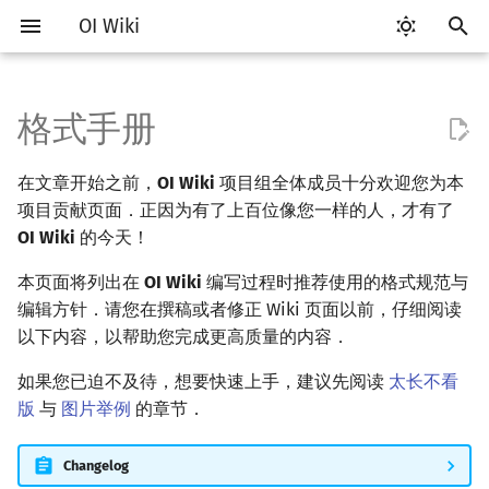
OI Wiki
键
入
格式手册
太长不看版
比赛相关简介
工具软件简介
语言基础简介
算法基础简介
搜索部分简介
动态规划部分简介
字符串部分简介
数学部分简介
数据结构部分简介
图论部分简介
计算几何部分简介
杂项简介
RMQ
OI 赛事与赛制
题型概述
读入、输出优化
Vim
评测工具简介
Testlib 简介
Hello, World!
C++ 标准库简介
类
复杂度简介
排序简介
DP 优化简介
后缀数组简介
数字系统简介
数论基础
多项式与生成函数简介
排列组合
线性代数简介
线性规划基础
基本概念
基本概念
博弈论简介
插值
并查集
堆简介
分块思想
线段树基础
二叉搜索树 & 平衡树
可持久化数据结构简介
线段树套线段树
Link Cut Tree
树基础
最短路
最小生成树
强连通分量
网络流简介
图匹配
离线算法简介
随机函数
以
在文章开始之前，
OI Wiki
项目组全体成员十分欢迎您为本
开
对本文档的格式要求
赛事
代码编辑工具
C++ 基础
复杂度
DFS（搜索）
动态规划基础
字符串基础
布尔代数
栈
图论相关概念
二维计算几何基础
离散化
并查集应用
ICPC/CCPC 赛事与赛制
交互题
分段打表
Emacs
Arbiter
通用
C++ 语法基础
STL 容器
命名空间
均摊复杂度
选择排序
单调队列/单调栈优化
最优原地后缀排序算法
进位制
模算术简介
代数基本定理
抽屉原理
向量
单纯形法
群论
条件概率与独立性
公平组合游戏
数值积分
并查集复杂度
二叉堆
块状数组
线段树合并 & 分裂
Treap
可持久化线段树
平衡树套线段树
全局平衡二叉树
树的直径
差分约束
最小树形图
双连通分量
最大流
二分图最大匹配
CDQ 分治
随机化技巧
项目贡献页面．正因为有了上百位像您一样的人，才有了
始
OI Wiki
的今天！
贡献文档要求
题型
评测工具
C++ 标准库
枚举
BFS（搜索）
记忆化搜索
标准库
数字系统
队列
图的存储
三维计算几何基础
双指针
括号序列
常见错误
VS Code
Cena
Generator
变量
STL 算法
值类别
冒泡排序
斜率优化
平衡三进制
素数
快速傅里叶变换
容斥原理
内积和外积
环论
随机变量
零和游戏
高斯消元
配对堆
块状链表
李超线段树
Splay 树
可持久化块状数组
线段树套平衡树
Euler Tour Tree
树的中心
k 短路
最小直径生成树
割点和桥
最小割
二分图最大权匹配
整体二分
爬山算法
搜
本页面将列出在
OI Wiki
编写过程时推荐使用的格式规范与
学习路线
命令行
C++ 进阶
模拟
双向搜索
背包 DP
字符串匹配
位操作
链表
DFS（图论）
距离
离线算法
线段树与离线询问
文档引用与存储的格式
常见技巧
Atom
CCR Plus
Validator
运算
bitset
重载运算符
插入排序
四边形不等式优化
格雷码
最大公约数
快速数论变换
斐波那契数列
矩阵
域论
随机变量的数字特征
非公平组合游戏
牛顿迭代法
左偏树
树分块
猫树
WBLT
可持久化平衡树
树状数组套权值线段树
Top Tree
树的重心
同余最短路
圆方树
费用流
一般图最大匹配
莫队算法
模拟退火
索
编辑方针．请您在撰稿或者修正 Wiki 页面以前，仔细阅读
以下内容，以帮助您完成更高质量的内容．
学习资源
命令行编译与调试
C++ 与其他常用语言的区别
递归 & 分治
启发式搜索
区间 DP
字符串哈希
二进制集合操作
哈希表
BFS（图论）
Pick 定理
分数规划
文档的合理性
Eclipse
Lemon
Interactor
流程控制语句
string
引用
计数排序
Slope Trick 优化
欧拉函数
快速沃尔什变换
错位排列
初等变换
Schreier–Sims 算法
概率不等式
Sqrt Tree
区间最值操作 & 区间历史
替罪羊树
可持久化字典树
分块套树状数组
最近公共祖先
点/边连通度
上下界网络流
一般图最大权匹配
如果您已迫不及待，想要快速上手，建议先阅读
太长不看
值
版
与
图片举例
的章节．
技巧
编译器
Pascal 转 C++ 急救
贪心
A*
DAG 上的 DP
字典树 (Trie)
高精度计算
并查集
树上问题
三角剖分
随机化
文档的基本格式要求
Notepad++
Checker
高级数据类型
pair
常量
基数排序
WQS 二分
筛法
Chirp Z 变换
卡特兰数
行列式
笛卡尔树
可持久化可并堆
树链剖分
Stoer–Wagner 算法
稳定匹配
Kinetic Tournament Tree
Changelog
出题
WSL (Windows 10)
Python 速成
排序
迭代加深搜索
树形 DP
前缀函数与 KMP 算法
快速幂
堆
有向无环图
凸包
悬线法
Remark-lint 的格式要求
Kate
函数
新版 C++ 特性
快速排序
状态设计优化
分解质因数
多项式牛顿迭代
斯特林数
线性空间
Size Balanced Tree
树上启发式合并