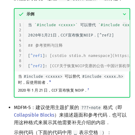
示例
1
当 
`#include <cxxxx>`
 可以替代 
`#include <xxxx
2
3
2020年1月21日，CCF宣布恢复NOIP．[^ref2]

4
5
## 参考资料与注释
6
7
[
^ref1
]: 
[cstdio stdio.h namespace](https://
8
9
[
^ref2
]: 
[CCF关于恢复NOIP竞赛的公告-中国计算机学会](http
当
#include <cxxxx>
可以替代
#include <xxxx.h>
6
时，应使用前者．
7
2020 年 1 月 21 日，CCF 宣布恢复 NOIP．
MDFM-5：建议使用主题扩展的
格式（即
???+note
Collapsible Blocks
）来描述题面和参考代码．也可以
用这种格式来展示其他需要补充介绍的内容．
示例代码（下面的代码中用
表示空格
）：
␣