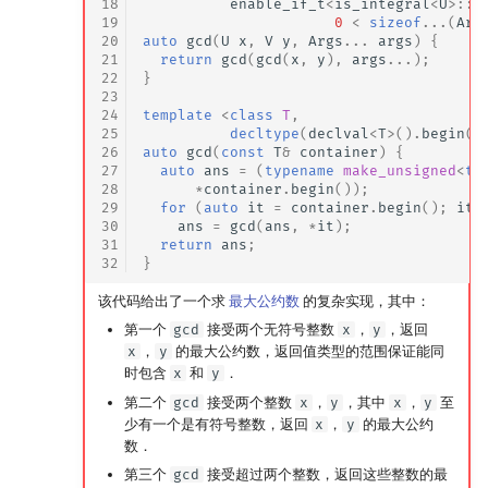
18
enable_if_t
<
is_integral
<
U
>::
v
19
0
<
sizeof
...(
Arg
20
auto
gcd
(
U
x
,
V
y
,
Args
...
args
)
{
21
return
gcd
(
gcd
(
x
,
y
),
args
...);
22
}
23
24
template
<
class
T
,
25
decltype
(
declval
<
T
>
().
begin
()
26
auto
gcd
(
const
T
&
container
)
{
27
auto
ans
=
(
typename
make_unsigned
<
ty
28
*
container
.
begin
());
29
for
(
auto
it
=
container
.
begin
();
it
30
ans
=
gcd
(
ans
,
*
it
);
31
return
ans
;
32
}
该代码给出了一个求
最大公约数
的复杂实现，其中：
第一个
gcd
接受两个无符号整数
x
，
y
，返回
x
，
y
的最大公约数，返回值类型的范围保证能同
时包含
x
和
y
．
第二个
gcd
接受两个整数
x
，
y
，其中
x
，
y
至
少有一个是有符号整数，返回
x
，
y
的最大公约
数．
第三个
gcd
接受超过两个整数，返回这些整数的最