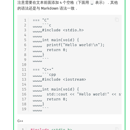
注意需要在文本前面添加 4 个空格（下面用
␣
表示）．其他
的语法还是与 Markdown 语法一致．
 1
=== "C"

 2
␣␣␣␣```c

 3
␣␣␣␣#include <stdio.h>

 4
␣␣␣␣

 5
␣␣␣␣int main(void) {

 6
␣␣␣␣  printf("Hello world!\n");

 7
␣␣␣␣  return 0;

 8
␣␣␣␣}

 9
␣␣␣␣```

10
11
=== "C++"

12
␣␣␣␣```cpp

13
␣␣␣␣#include <iostream>

14
␣␣␣␣

15
␣␣␣␣int main(void) {

16
␣␣␣␣  std::cout << "Hello world!" << std::
17
␣␣␣␣  return 0;

18
␣␣␣␣}

19
C++
1
#include
<stdio.h>