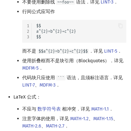
不要使用删除线
语法．详见
LINT-3
．
~~foo~~
参考资料与注释
矩阵树定理
Min_25 筛
行间公式应写作
LGV 引理
洲阁筛
1
$$

2
a^{2}=b^{2}+c^{2}

最大团搜索算法
类欧几里德算法
3
支配树
Meissel–Lehmer 算法
而不是
．详见
LINT-5
．
$$a^{2}=b^{2}+c^{2}$$
使用折叠框而不是块引用（Blockquotes）．详见
图上随机游走
连分数
MDFM-5
．
Stern–Brocot 树与 Farey
代码块只应使用
语法，且须标注语言．详见
```
LINT-7
、
MDFM-3
．
二次域
LaTeX 公式：
Pell 方程
不应与
数学符号表
相冲突．详见
MATH-1.1
．
注意字体的使用，详见
MATH-1.2
、
MATH-1.15
、
MATH-2.6
、
MATH-2.7
．