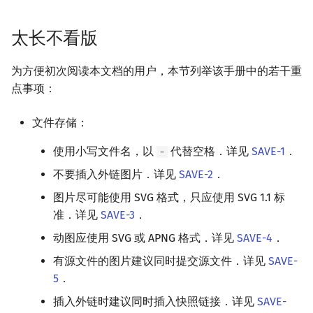
Special Judge
Java 速成
前缀和 & 差分
IDA*
状压 DP
Boyer–Moore 算法
置换和排列
块状数据结构
拓扑排序
扫描线
有限状态自动机
标点符号的使用
Dev-C++
文件操作
Lambda 表达式
归并排序
裴蜀定理 & 一次不定方程
多项式多点求值|快速插值
贝尔数
线性基
AVL 树
虚树
太长不看版
Testlib
Java 进阶
二分
回溯法
数位 DP
Z 函数（扩展 KMP）
弧度制与坐标系
单调栈
最短路问题
旋转卡壳
计算理论基础
Markdown 格式与主题扩
CLion
pb_ds
堆排序
费马小定理 & 欧拉定理
多项式初等函数
伯努利数
线性映射
红黑树
树分治
为方便初次阅读本文档的用户，本节列举该手册中的若干重
展格式要求
点事项：
Polygon
倍增
Dancing Links
插头 DP
AC 自动机
复数
单调队列
生成树问题
半平面交
字节顺序
Geany
编译优化
桶排序
模逆元
常系数齐次线性递推
Entringer Number
特征多项式
左偏红黑树
动态树分治
文本内容的格式要求
文件存储：
OJ 工具
构造
Alpha–Beta 剪枝
计数 DP
后缀数组 (SA)
数论
ST 表
斯坦纳树
平面最近点对
约瑟夫问题
Xcode
希尔排序
线性同余方程
多项式平移|连续点值平移
Eulerian Number
对角化
AA 树
AHU 算法
LaTeX 公式的格式要求
使用小写文件名，以
代替空格．详见
SAVE-1
．
-
LaTeX 入门
优化
动态 DP
后缀自动机 (SAM)
多项式与生成函数
树状数组
拆点
随机增量法
表达式求值
GUIDE
锦标赛排序
中国剩余定理
符号化方法
分拆数
Jordan标准型
树哈希
不要插入外链图片．详见
SAVE-2
．
对数学公式的附加格式要
求
Git
概率 DP
后缀平衡树
组合数学
线段树
连通性相关
反演变换
在一台机器上规划任务
Sublime Text
Tim 排序
升幂引理
Lagrange 反演
范德蒙德卷积
树上随机游走
图片尽可能使用 SVG 格式，只应使用 SVG 1.1 标
准．详见
SAVE-3
．
伪代码格式
DP 套 DP
广义后缀自动机
线性代数
划分树
环计数问题
计算几何杂项
主元素问题
CP Editor
排序相关 STL
阶乘取模
形式幂级数复合|复合逆
Pólya 计数
动图应使用 SVG 或 APNG 格式．详见
SAVE-4
．
代码块的格式要求
DP 优化
后缀树
线性规划
二叉搜索树 & 平衡树
最小环
Garsia–Wachs 算法
有源文件的图片建议同时提交源文件．详见
Code::Blocks
排序应用
卢卡斯定理
普通生成函数
图论计数
SAVE-
5
．
图解
其它 DP 方法
Manacher
抽象代数
跳表
2-SAT
15-puzzle
同余方程
指数生成函数
插入外链时建议同时插入快照链接．详见
SAVE-