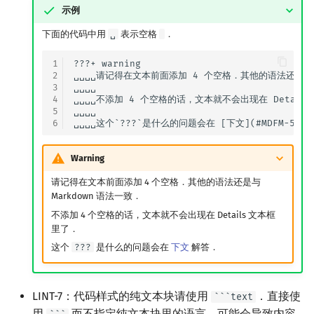
示例
下面的代码中用
␣
表示空格
．
1
???+ warning

2
␣␣␣␣请记得在文本前面添加 4 个空格．其他的语法还是与 M
3
␣␣␣␣

4
␣␣␣␣不添加 4 个空格的话，文本就不会出现在 Details
5
␣␣␣␣

6
Warning
请记得在文本前面添加 4 个空格．其他的语法还是与
Markdown 语法一致．
不添加 4 个空格的话，文本就不会出现在 Details 文本框
里了．
这个
???
是什么的问题会在
下文
解答．
LINT-7：代码样式的纯文本块请使用
．直接使
```text
用
而不指定纯文本块里的语言，可能会导致内容