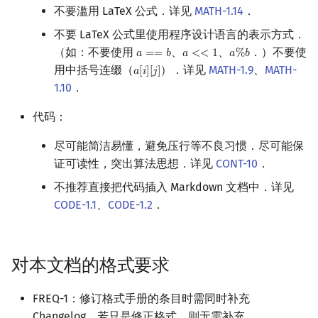
不要滥用 LaTeX 公式．详见
MATH-1.14
．
不要 LaTeX 公式里使用程序设计语言的表示方式．
（如：不要使用
、
、
．）不要使
𝑎
=
=
𝑏
𝑎
<
<
1
𝑎
%
𝑏
a
==
b
a
<<
1
a
%
b
用中括号连缀（
）．详见
MATH-1.9
、
MATH-
𝑎
[
𝑖
]
[
𝑗
]
a
[
i
]
[
j
]
1.10
．
代码：
尽可能简洁易懂，避免压行等不良习惯．尽可能保
证可读性，突出算法思想．详见
CONT-10
．
不推荐直接把代码插入 Markdown 文档中．详见
CODE-1.1
、
CODE-1.2
．
对本文档的格式要求
FREQ-1：修订格式手册的条目时需同时补充
Changelog．若只是修正格式，则无需补充