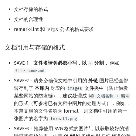
文档存储的格式
文档的合理性
remark-lint 和
公式的格式要求
L
T
X
A
L
A
T
E
X
E
文档引用与存储的格式
SAVE-1：
文件名请务必都小写，以
分割．
例如：
-
．
file-name.md
SAVE-2：请务必确保文档中引用的
外链
图片已经全部
转存到了
本库内
对应的
文件夹中（防止触发
images
某些网站的防盗链），建议处理成
MD 文档名称 + 编号
的形式（可参考已有文档中图片的处理方式）．例如：
本篇文档的文件名称为 format，则文档中引用的第一
张图片的名字为
．
format1.png
1
SAVE-3：推荐使用 SVG 格式的图片
，以获取较好的清