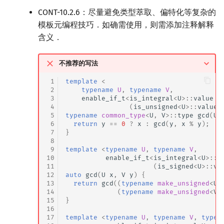
CONT-10.2.6：尽量避免类型萃取、偏特化等复杂的
模板元编程技巧．如确需使用，则需添加注释解释
含义．
不推荐的写法
 1
template
<
 2
typename
U
,
typename
V
,
 3
enable_if_t
<
is_integral
<
U
>::
value
&
 4
(
is_unsigned
<
U
>::
value
 5
typename
common_type
<
U
,
V
>::
type
gcd
(
U
 6
return
y
==
0
?
x
:
gcd
(
y
,
x
%
y
);
 7
}
 8
 9
template
<
typename
U
,
typename
V
,
10
enable_if_t
<
is_integral
<
U
>::
v
11
(
is_signed
<
U
>::
va
12
auto
gcd
(
U
x
,
V
y
)
{
13
return
gcd
((
typename
make_unsigned
<
U
>
14
(
typename
make_unsigned
<
V
>
15
}
16
17
template
<
typename
U
,
typename
V
,
typen