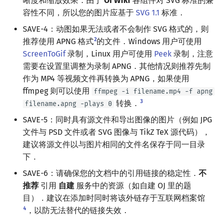
晰度和缩放效果．由于
OI Wiki
各组件对 SVG 标准的兼
容性不同，所以您的图片应基于
SVG 1.1
标准．
SAVE-4：动图如果无法或者不会制作 SVG 格式的，则
2
推荐使用 APNG 格式
的文件．Windows 用户可使用
ScreenToGif
录制，Linux 用户可使用
Peek
录制，注意
需要在设置里调整为录制 APNG．其他情况则推荐先制
作为 MP4 等视频文件再转换为 APNG，如果使用
ffmpeg 则可以使用
ffmpeg -i filename.mp4 -f apng
3
转换．
filename.apng -plays 0
SAVE-5：同时具有源文件和导出图像的图片（例如 JPG
文件与 PSD 文件或者 SVG 图像与 TikZ TeX 源代码），
建议将源文件以与图片相同的文件名保存于同一目录
下．
SAVE-6：请确保您的文档中的引用链接的稳定性．
不
推荐
引用
自建
服务中的资源（如自建 OJ 里的题
目）．建议在添加时同时将该外链存于互联网档案馆
4
，以防无法替代的链接失效．