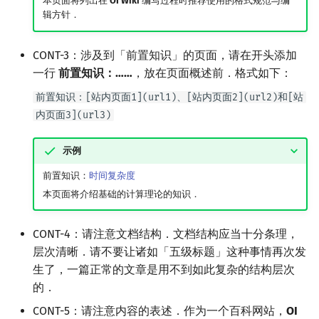
本页面将列出在
OI Wiki
编写过程时推荐使用的格式规范与编
辑方针．
CONT-3：涉及到「前置知识」的页面，请在开头添加
一行
前置知识：……
，放在页面概述前．格式如下：
前置知识：[站内页面1](url1)、[站内页面2](url2)和[站
内页面3](url3)
示例
前置知识：
时间复杂度
本页面将介绍基础的计算理论的知识．
CONT-4：请注意文档结构．文档结构应当十分条理，
层次清晰．请不要让诸如「五级标题」这种事情再次发
生了，一篇正常的文章是用不到如此复杂的结构层次
的．
CONT-5：请注意内容的表述．作为一个百科网站，
OI