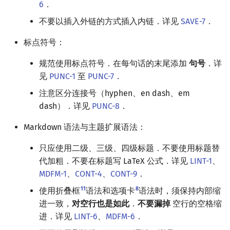
6
．
例 1
回文树
概率论
可持久化数据结构
欧拉图
Kahan 求和
二次剩余
不要以插入外链的方式插入内链．详见
SAVE-7
．
例 2
序列自动机
博弈论
树套树
哈密顿图
珂朵莉树/颜色段均摊
阶 & 原根
标点符号：
例 3
最小表示法
数值算法
K-D Tree
二分图
空间优化简介
离散对数
规范使用标点符号．在每句话的末尾添加
句号
．详
见
PUNC-1
至
PUNC-7
．
例 4
Lyndon 分解
序理论
动态树
平面图
高次剩余 & 单位根
注意区分连接号（hyphen、en dash、em
dash）．详见
PUNC-8
．
例 5
Main–Lorentz 算法
杨氏矩阵
析合树
弦图
数论分块
Markdown 语法与主题扩展语法：
例 6
拟阵
PQ 树
图的着色
狄利克雷卷积
只应使用二级、三级、四级标题．不要使用标题替
代加粗．不要在标题写 LaTeX 公式．详见
LINT-1
、
例 7
Berlekamp–Massey 算法
手指树
网络流
莫比乌斯反演
MDFM-1
、
CONT-4
、
CONT-9
．
例 8
霍夫曼树
图的匹配
杜教筛
11
8
使用折叠框
语法和选项卡
语法时，须保持内部缩
进一致，
对空行也是如此
．
不要漏掉
空行的空格缩
外部链接
Prüfer 序列
Powerful Number 筛
进．详见
LINT-6
、
MDFM-6
．