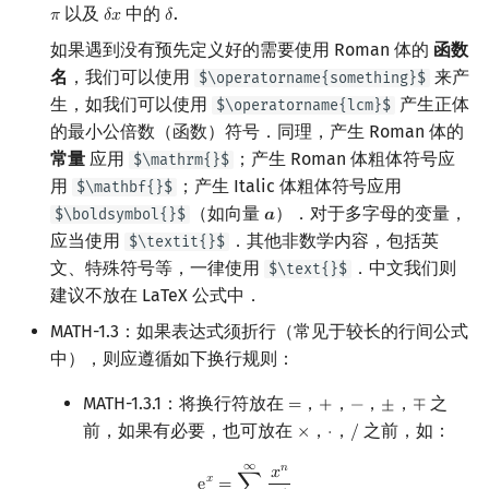
以及
中的
.
𝜋
𝛿
𝑥
𝛿
π
δ
x
δ
如果遇到没有预先定义好的需要使用 Roman 体的
函数
名
，我们可以使用
来产
$\operatorname{something}$
生，如我们可以使用
产生正体
$\operatorname{lcm}$
的最小公倍数（函数）符号．同理，产生 Roman 体的
常量
应用
；产生 Roman 体粗体符号应
$\mathrm{}$
用
；产生 Italic 体粗体符号应用
$\mathbf{}$
（如向量
）．对于多字母的变量，
$\boldsymbol{}$
𝒂
a
应当使用
．其他非数学内容，包括英
$\textit{}$
文、特殊符号等，一律使用
．中文我们则
$\text{}$
建议不放在 LaTeX 公式中．
MATH-1.3：如果表达式须折行（常见于较长的行间公式
中），则应遵循如下换行规则：
MATH-1.3.1：将换行符放在
，
，
，
，
之
=
+
−
±
∓
=
+
−
±
∓
前，如果有必要，也可放在
，
，
之前，如：
×
⋅
/
×
⋅
/
∞
e
x
=
∑
n
=
0
∞
x
n
n
!
=
+
1
+
x
+
x
2
2
=
+
x
3
6
+
x
4
24
+
…
𝑛
𝑥
𝑥
=
∑
e