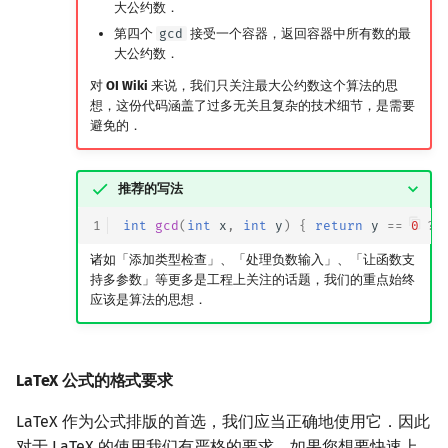
大公约数．
第四个
gcd
接受一个容器，返回容器中所有数的最
大公约数．
对
OI Wiki
来说，我们只关注最大公约数这个算法的思
想，这份代码涵盖了过多无关且复杂的技术细节，是需要
避免的．
推荐的写法
1
int
gcd
(
int
x
,
int
y
)
{
return
y
==
0
?
诸如「添加类型检查」、「处理负数输入」、「让函数支
持多参数」等更多是工程上关注的话题，我们的重点始终
应该是算法的思想．
LaTeX 公式的格式要求
LaTeX 作为公式排版的首选，我们应当正确地使用它．因此
对于 LaTeX 的使用我们有严格的要求．如果您想要快速上