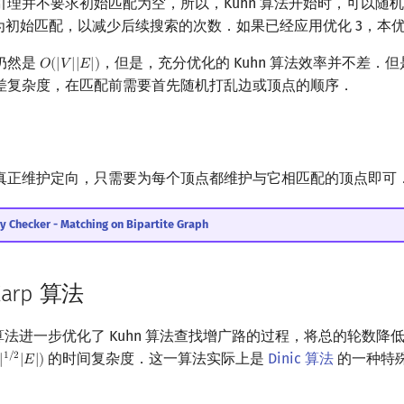
ge 引理并不要求初始匹配为空，所以，Kuhn 算法开始时，可以
为初始匹配，以减少后续搜索的次数．如果已经应用优化 3，本
仍然是
，但是，充分优化的 Kuhn 算法效率并不差．
𝑂
(
|
𝑉
|
|
𝐸
|
)
O
(
|
V
|
|
E
|
)
差复杂度，在匹配前需要首先随机打乱边或顶点的顺序．
真正维护定向，只需要为每个顶点都维护与它相匹配的顶点即可
y Checker - Matching on Bipartite Graph
Karp 算法
Karp 算法进一步优化了 Kuhn 算法查找增广路的过程，将总的轮数降
的时间复杂度．这一算法实际上是
Dinic 算法
的一种特
1
/
2
|
|
𝐸
|
)
|
1
/
2
|
E
|
)