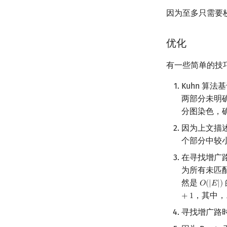
因为至多只需要
优化
有一些简单的技巧
Kuhn 算
两部分未明
分图染色，
因为上文描述
个部分中较
在寻找增广路
为所有未匹
然是
𝑂
(
|
𝐸
|
)
O
(
|
E
|
)
，其中，
+
1
寻找增广路