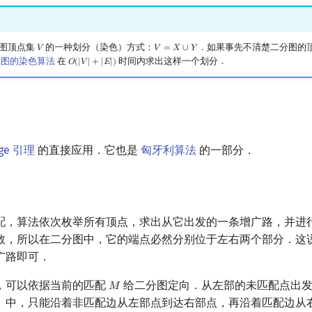
图顶点集
的一种划分（染色）方式：
．如果事先不清楚二分图的
𝑉
𝑉
=
𝑋
∪
𝑌
V
V
=
X
∪
Y
分图的染色算法
在
时间内求出这样一个划分．
𝑂
(
|
𝑉
|
+
|
𝐸
|
)
O
(
|
V
|
+
|
E
|
)
rge 引理
的直接应用．它也是
匈牙利算法
的一部分．
配，算法依次枚举所有顶点，求出从它出发的一条增广路，并进
数，所以在二分图中，它的端点必然分别位于左右两个部分．这
广路即可．
，可以依据当前的匹配
给二分图定向．从左部的未匹配点出发
𝑀
M
）中，只能沿着非匹配边从左部点到达右部点，再沿着匹配边从