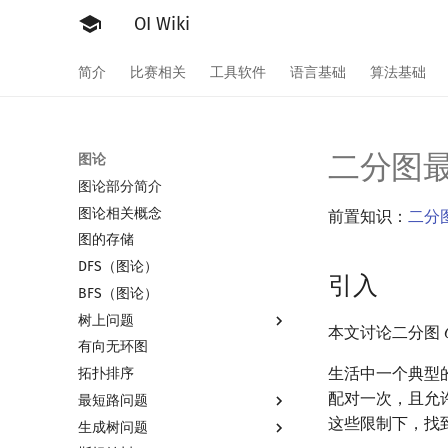
OI Wiki
简介
比赛相关
工具软件
语言基础
算法基础
二分图
图论
图论部分简介
图论相关概念
前置知识：
二分
图的存储
DFS（图论）
引入
BFS（图论）
树上问题
本文讨论二分图
有向无环图
树基础
生活中一个典型
拓扑排序
树的直径
配对一次，且允
最短路问题
树的中心
这些限制下，找
生成树问题
树的重心
最短路