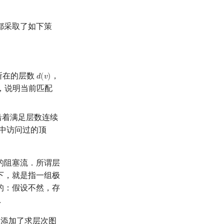
都采取了如下策
所在的层数
，
𝑑
(
𝑣
)
d
(
v
)
点，说明当前匹配
沿着满足层数连续
 中访问过的顶
上的阻塞流．所谓层
下，就是指一组极
的：假设不然，存
．
前，添加了求层次图