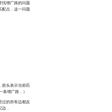
寻找增广路的问题
匹配点．这一问题
，箭头表示当前匹
一条增广路．）
经过的所有边都反
配边．