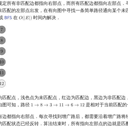
规定所有非匹配边都指向右部点，而所有匹配边都指向左部点．
未匹配的左部点出发，在有向图中寻找一条简单路径通向某个未
或
BFS
在
时间内解决．
𝑂
(
|
𝐸
|
)
O
(
|
E
|
)
为匹配点，浅色点为未匹配点，红边为匹配边，黑边为非匹配边
由图可知，路径
是相对于当前匹配的
1
→
8
→
3
→
1
1
→
6
→
1
2
1
→
8
→
3
→
11
→
6
→
12
有边都指向右部点．每次寻找到增广路后，都需要沿着增广路将
的匹配状态已经反转．算法结束时，所有指向左部点的边就是匹