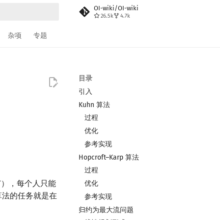
OI-wiki/OI-wiki
26.5k
4.7k
搜索
杂项
专题
目录
引入
Kuhn 算法
过程
优化
参考实现
Hopcroft–Karp 算法
过程
），每个人只能
优化
算法的任务就是在
参考实现
归约为最大流问题