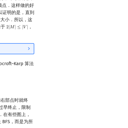
顶点．这样做的好
以证明的是，直到
大小．所以，这
由于
，
2
|
𝑀
|
≤
|
𝑉
|
2
|
M
|
≤
|
V
|
ft–Karp 算法
配的右部点时就终
 过早终止，限制
率．在有些图上，
 BFS，而是为所