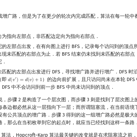
找增广路，但是为了在更少的轮次内完成匹配，算法在每一轮中
向为指向左部点，非匹配边定向为指向右部点．
配的左部点出发，在有向图上进行 BFS，记录每个访问到的顶点
现未匹配的右部点为止．若 BFS 结束仍未找到未匹配的右部
配．
匹配的左部点出发进行 DFS，寻找增广路并进行增广．DFS 时
（即
）的边向前扩展，且只访问尚未在本轮 DFS
′
𝑑
(
𝑣
)
=
𝑑
(
𝑣
)
+
1
d
(
v
′
)
=
d
(
v
)
+
1
DFS 中不会访问到前一步 BFS 中尚未访问到的顶点．
，步骤 2 是构造了一个层次图，而步骤 3 则是找到了层次图
每条边都必然从这一层指向下一层；而所谓阻塞流，在当前语境
没有公共顶点的增广路．步骤 3 得到的这一组增广路必然是极大
路，那么在当初枚举到它的起点时，就应当已经找到这样一条路
n 算法，Hopcroft–Karp 算法最关键的改变就是在求阻塞流之