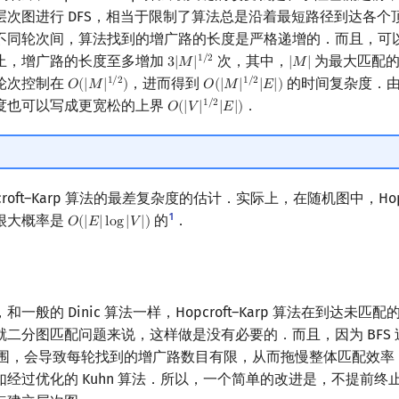
层次图进行 DFS，相当于限制了算法总是沿着最短路径到达各个
不同轮次间，算法找到的增广路的长度是严格递增的．而且，可
止，增广路的长度至多增加
次，其中，
为最大匹配的
1
/
2
3
|
𝑀
|
|
𝑀
|
3
|
M
|
1
/
2
|
M
|
轮次控制在
，进而得到
的时间复杂度．
1
/
2
1
/
2
𝑂
(
|
𝑀
|
)
𝑂
(
|
𝑀
|
|
𝐸
|
)
O
(
|
M
|
1
/
2
)
O
(
|
M
|
1
/
2
|
E
|
)
度也可以写成更宽松的上界
．
1
/
2
𝑂
(
|
𝑉
|
|
𝐸
|
)
O
(
|
V
|
1
/
2
|
E
|
)
roft–Karp 算法的最差复杂度的估计．实际上，在随机图中，Hopcro
1
很大概率是
的
．
𝑂
(
|
𝐸
|
l
o
g
|
𝑉
|
)
O
(
|
E
|
log
|
V
|
)
一般的 Dinic 算法一样，Hopcroft–Karp 算法在到达未匹
二分图匹配问题来说，这样做是没有必要的．而且，因为 BFS
的范围，会导致每轮找到的增广路数目有限，从而拖慢整体匹配效
经过优化的 Kuhn 算法．所以，一个简单的改进是，不提前终止