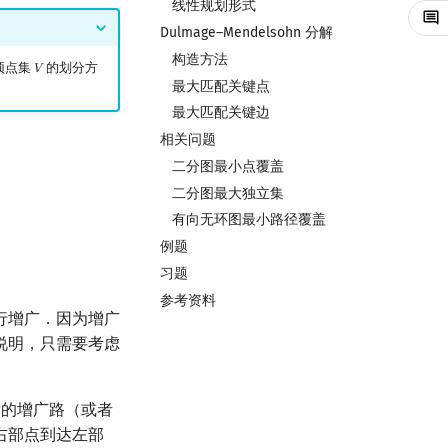
线性规划形式
Dulmage–Mendelsohn 分解
构造方法
顶点集
的划分方
𝑉
V
最大匹配关键点
最大匹配关键边
相关问题
二分图最小点覆盖
二分图最大独立集
有向无环图最小路径覆盖
例题
习题
参考资料
行增广．因为增广
说明，只需要考虑
的增广路（或者
右部点到达左部