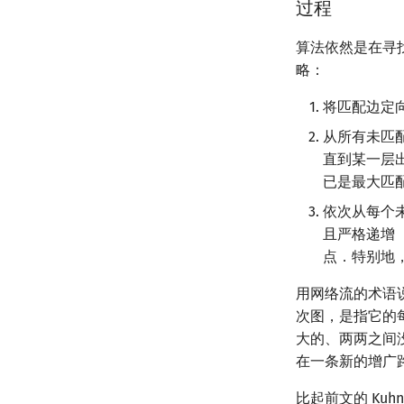
过程
算法依然是在寻
略：
将匹配边定
从所有未匹
直到某一层出
已是最大匹
依次从每个未
且严格递增
点．特别地，
用网络流的术语说
次图，是指它的
大的、两两之间
在一条新的增广
比起前文的 Kuh