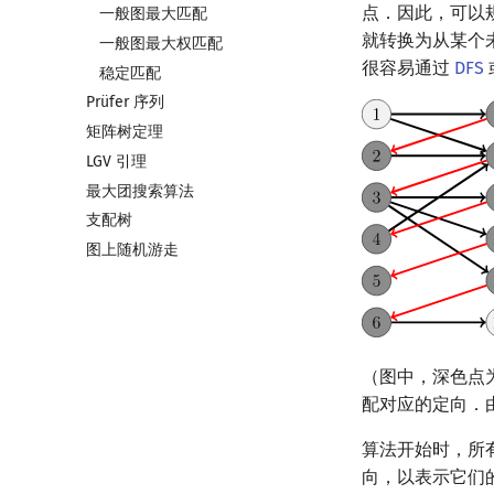
点．因此，可以
上下界网络流
一般图最大匹配
就转换为从某个
Stoer–Wagner 算法
一般图最大权匹配
很容易通过
DFS
稳定匹配
Prüfer 序列
矩阵树定理
LGV 引理
最大团搜索算法
支配树
图上随机游走
（图中，深色点
配对应的定向．
算法开始时，所
向，以表示它们