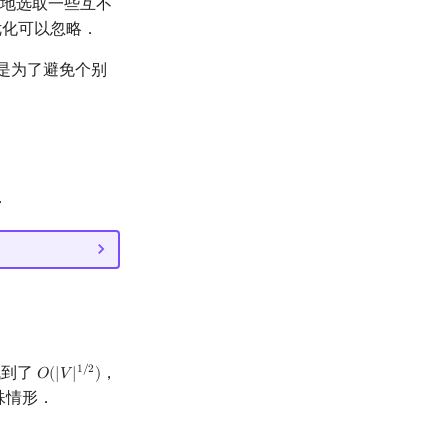
随机地选取一些互不
优化可以忽略．
但是为了避免个别
．
低到了
，
1
/
2
𝑂
(
|
𝑉
|
)
O
(
|
V
|
1
/
2
)
殊情形．