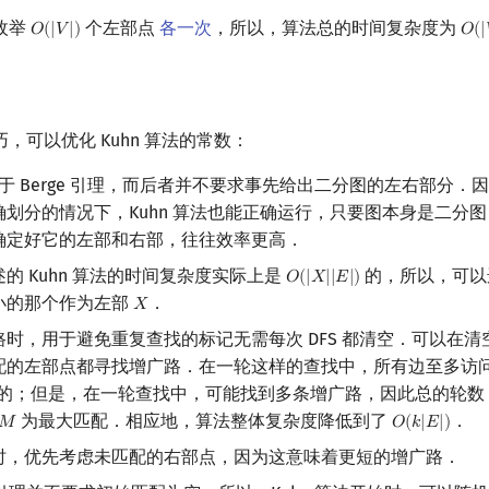
枚举
个左部点
各一次
，所以，算法总的时间复杂度为
𝑂
(
|
𝑉
|
)
𝑂
(
|
O
(
|
V
|
)
O
(
|
，可以优化 Kuhn 算法的常数：
法基于 Berge 引理，而后者并不要求事先给出二分图的左右部分
确划分的情况下，Kuhn 算法也能正确运行，只要图本身是二分
确定好它的左部和右部，往往效率更高．
的 Kuhn 算法的时间复杂度实际上是
的，所以，可以
𝑂
(
|
𝑋
|
|
𝐸
|
)
O
(
|
X
|
|
E
|
)
小的那个作为左部
．
𝑋
X
时，用于避免重复查找的标记无需每次 DFS 都清空．可以在
配的左部点都寻找增广路．在一轮这样的查找中，所有边至多访
的；但是，在一轮查找中，可能找到多条增广路，因此总的轮数
为最大匹配．相应地，算法整体复杂度降低到了
．
𝑀
𝑂
(
𝑘
|
𝐸
|
)
M
O
(
k
|
E
|
)
时，优先考虑未匹配的右部点，因为这意味着更短的增广路．