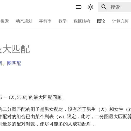
键入以开始
搜索
动态规划
字符串
数学
数据结构
图论
计算几何
最大匹配
图
、
图匹配
的最大匹配问题．
𝐺
=
(
𝑋
,
𝑌
,
𝐸
)
G
=
(
X
,
Y
,
E
)
的二分图匹配的例子是男女配对．设有若干男生（
）和女生（
𝑋
𝑌
X
Y
许配对的组合已由某个列表（
）限定．此时，二分图最大匹配
𝐸
E
到最多的配对对数，使尽可能多的人成功配对．