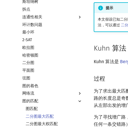
斯坦纳树
最近公共祖先
差分约束
最小生成树
提示
拆点
树链剖分
k 短路
最小树形图
连通性相关
树上启发式合并
同余最短路
最小直径生成树
本文假设已知二分
环计数问题
虚树
强连通分量
法，可以通过
二
最小环
树分治
双连通分量
2-SAT
动态树分治
割点和桥
Kuhn 算法
欧拉图
AHU 算法
圆方树
哈密顿图
树哈希
点/边连通度
Kuhn 算法是
Be
二分图
树上随机游走
平面图
过程
弦图
图的着色
为了求出最大匹
网络流
路的长度总是奇
图的匹配
网络流简介
从左部出发的增
最大流
图匹配
最小割
二分图最大匹配
为了寻找增广路
任何一条交错路
费用流
二分图最大权匹配