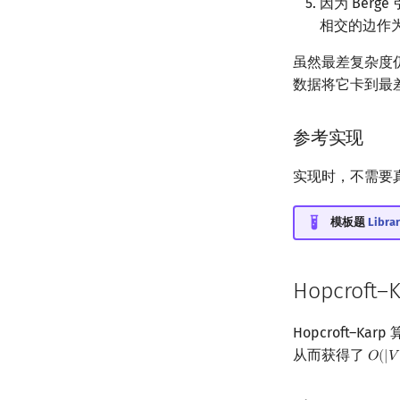
因为 Ber
相交的边作
虽然最差复杂度
数据将它卡到最
参考实现
实现时，不需要
模板题
Librar
Hopcroft–
Hopcroft–
从而获得了
𝑂
(
|
𝑉
O
(
|
V