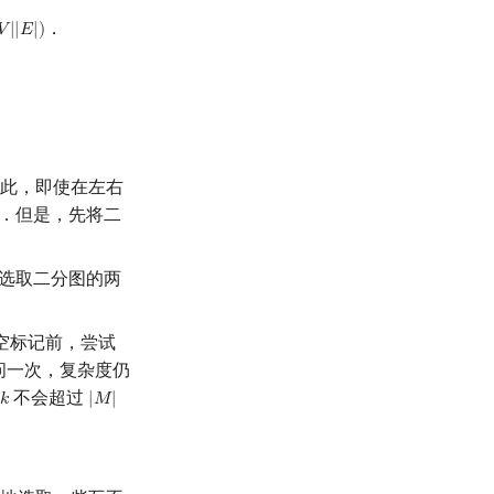
．
𝑉
|
|
𝐸
|
)
V
|
|
E
|
)
．因此，即使在左右
图．但是，先将二
选取二分图的两
清空标记前，尝试
问一次，复杂度仍
不会超过
𝑘
|
𝑀
|
k
|
M
|
+
1