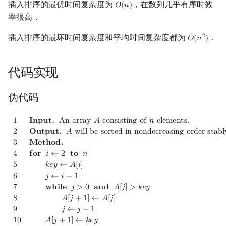
插入排序的最优时间复杂度为
，在数列几乎有序时效
𝑂
(
𝑛
)
O
(
n
)
回文树
概率论
可持久化数据结构
欧拉图
Kahan 求和
二次剩余
率很高．
序列自动机
博弈论
树套树
哈密顿图
珂朵莉树/颜色段均摊
阶 & 原根
插入排序的最坏时间复杂度和平均时间复杂度都为
．
2
𝑂
(
𝑛
)
O
(
n
2
)
最小表示法
数值算法
K-D Tree
二分图
空间优化简介
离散对数
代码实现
Lyndon 分解
序理论
动态树
平面图
高次剩余 & 单位根
伪代码
Main–Lorentz 算法
杨氏矩阵
析合树
弦图
数论分块
1
Input.
An array
A
consisting of
n
elements.
2
Output.
A
will b
1
𝐈
𝐧
𝐩
𝐮
𝐭
.
A
n
a
r
r
a
y
𝐴
c
o
n
s
i
s
t
i
n
g
o
f
𝑛
e
l
e
m
e
n
t
s
.
2
𝐎
𝐮
𝐭
𝐩
𝐮
𝐭
.
𝐴
w
i
l
l
b
e
s
o
r
t
e
d
i
n
n
o
n
d
e
c
r
e
a
s
i
n
g
o
r
d
e
r
s
t
a
b
l
拟阵
PQ 树
图的着色
狄利克雷卷积
3
𝐌
𝐞
𝐭
𝐡
𝐨
𝐝
.
4
𝐟
𝐨
𝐫
𝑖
←
2
𝐭
𝐨
𝑛
Berlekamp–Massey 算法
手指树
网络流
莫比乌斯反演
5
𝑘
𝑒
𝑦
←
𝐴
[
𝑖
]
6
𝑗
←
𝑖
−
1
霍夫曼树
图的匹配
杜教筛
7
𝐰
𝐡
𝐢
𝐥
𝐞
𝑗
>
0
𝐚
𝐧
𝐝
𝐴
[
𝑗
]
>
𝑘
𝑒
𝑦
8
𝐴
[
𝑗
+
1
]
←
𝐴
[
𝑗
]
Prüfer 序列
Powerful Number 筛
9
𝑗
←
𝑗
−
1
1
0
𝐴
[
𝑗
+
1
]
←
𝑘
𝑒
𝑦