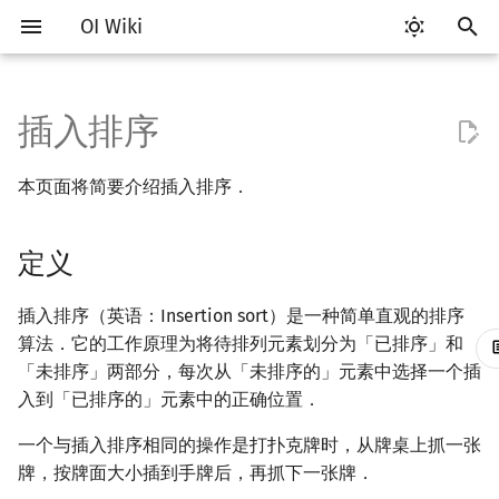
OI Wiki
正
在
插入排序
Getting Started
比赛相关简介
工具软件简介
语言基础简介
复杂度简介
定义
搜索部分简介
动态规划部分简介
字符串部分简介
数学部分简介
数据结构部分简介
图论部分简介
计算几何部分简介
杂项简介
RMQ
OI 赛事与赛制
题型概述
读入、输出优化
Vim
评测工具简介
Testlib 简介
Hello, World!
C++ 标准库简介
类
DP 优化简介
后缀数组简介
数字系统简介
数论基础
多项式与生成函数简介
排列组合
线性代数简介
线性规划基础
基本概念
基本概念
博弈论简介
插值
并查集
堆简介
分块思想
线段树基础
二叉搜索树 & 平衡树
可持久化数据结构简介
线段树套线段树
Link Cut Tree
树基础
最短路
最小生成树
强连通分量
网络流简介
图匹配
离线算法简介
随机函数
初
本页面将简要介绍插入排序．
始
关于本项目
赛事
代码编辑工具
C++ 基础
均摊复杂度
性质
DFS（搜索）
动态规划基础
字符串基础
布尔代数
栈
图论相关概念
二维计算几何基础
离散化
并查集应用
ICPC/CCPC 赛事与赛制
交互题
分段打表
Emacs
Arbiter
通用
C++ 语法基础
STL 容器
命名空间
单调队列/单调栈优化
最优原地后缀排序算法
进位制
模算术简介
代数基本定理
抽屉原理
向量
单纯形法
群论
条件概率与独立性
公平组合游戏
数值积分
并查集复杂度
二叉堆
块状数组
线段树合并 & 分裂
Treap
可持久化线段树
平衡树套线段树
全局平衡二叉树
树的直径
差分约束
最小树形图
双连通分量
最大流
二分图最大匹配
CDQ 分治
随机化技巧
化
定义
如何参与
题型
评测工具
C++ 标准库
BFS（搜索）
记忆化搜索
标准库
数字系统
队列
图的存储
三维计算几何基础
双指针
括号序列
稳定性
常见错误
VS Code
Cena
Generator
变量
STL 算法
值类别
斜率优化
平衡三进制
素数
快速傅里叶变换
容斥原理
内积和外积
环论
随机变量
零和游戏
高斯消元
配对堆
块状链表
李超线段树
Splay 树
可持久化块状数组
线段树套平衡树
Euler Tour Tree
树的中心
k 短路
最小直径生成树
割点和桥
最小割
二分图最大权匹配
整体二分
爬山算法
搜
OI Wiki 不是什么
学习路线
命令行
C++ 进阶
双向搜索
背包 DP
字符串匹配
位操作
链表
DFS（图论）
距离
离线算法
线段树与离线询问
时间复杂度
常见技巧
Atom
CCR Plus
Validator
运算
bitset
重载运算符
四边形不等式优化
格雷码
最大公约数
快速数论变换
斐波那契数列
矩阵
域论
随机变量的数字特征
非公平组合游戏
牛顿迭代法
左偏树
树分块
猫树
WBLT
可持久化平衡树
树状数组套权值线段树
Top Tree
树的重心
同余最短路
圆方树
费用流
一般图最大匹配
莫队算法
模拟退火
索
插入排序（英语：Insertion sort）是一种简单直观的排序
算法．它的工作原理为将待排列元素划分为「已排序」和
引
格式手册
学习资源
命令行编译与调试
C++ 与其他常用语言的区别
代码实现
启发式搜索
区间 DP
字符串哈希
二进制集合操作
哈希表
BFS（图论）
Pick 定理
分数规划
Eclipse
Lemon
Interactor
流程控制语句
string
引用
Slope Trick 优化
欧拉函数
快速沃尔什变换
错位排列
初等变换
Schreier–Sims 算法
概率不等式
Sqrt Tree
区间最值操作 & 区间历史
替罪羊树
可持久化字典树
分块套树状数组
最近公共祖先
点/边连通度
上下界网络流
一般图最大权匹配
「未排序」两部分，每次从「未排序的」元素中选择一个插
擎
值
入到「已排序的」元素中的正确位置．
数学符号表
技巧
编译器
Pascal 转 C++ 急救
A*
DAG 上的 DP
字典树 (Trie)
高精度计算
并查集
树上问题
三角剖分
随机化
伪代码
Notepad++
Checker
高级数据类型
pair
常量
WQS 二分
筛法
Chirp Z 变换
卡特兰数
行列式
笛卡尔树
可持久化可并堆
树链剖分
Stoer–Wagner 算法
稳定匹配
一个与插入排序相同的操作是打扑克牌时，从牌桌上抓一张
Kinetic Tournament Tree
牌，按牌面大小插到手牌后，再抓下一张牌．
F.A.Q.
出题
WSL (Windows 10)
Python 速成
折半插入排序
迭代加深搜索
树形 DP
前缀函数与 KMP 算法
快速幂
堆
有向无环图
凸包
悬线法
Kate
函数
新版 C++ 特性
状态设计优化
分解质因数
多项式牛顿迭代
斯特林数
线性空间
Size Balanced Tree
树上启发式合并