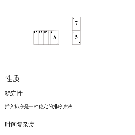
镜像站列表
Special Judge
Java 速成
IDA*
状压 DP
Boyer–Moore 算法
置换和排列
块状数据结构
拓扑排序
扫描线
有限状态自动机
时间复杂度
Dev-C++
文件操作
Lambda 表达式
裴蜀定理 & 一次不定方程
多项式多点求值|快速插值
贝尔数
线性基
AVL 树
虚树
致谢
Testlib
Java 进阶
回溯法
数位 DP
Z 函数（扩展 KMP）
弧度制与坐标系
单调栈
最短路问题
旋转卡壳
计算理论基础
代码实现
CLion
pb_ds
费马小定理 & 欧拉定理
多项式初等函数
伯努利数
线性映射
红黑树
树分治
Polygon
Dancing Links
插头 DP
AC 自动机
复数
单调队列
生成树问题
半平面交
字节顺序
Geany
编译优化
模逆元
常系数齐次线性递推
Entringer Number
特征多项式
左偏红黑树
动态树分治
OJ 工具
Alpha–Beta 剪枝
计数 DP
后缀数组 (SA)
数论
ST 表
斯坦纳树
平面最近点对
约瑟夫问题
Xcode
线性同余方程
多项式平移|连续点值平移
Eulerian Number
对角化
AA 树
AHU 算法
LaTeX 入门
优化
动态 DP
后缀自动机 (SAM)
多项式与生成函数
树状数组
拆点
随机增量法
表达式求值
GUIDE
中国剩余定理
符号化方法
分拆数
Jordan标准型
树哈希
性质
Git
概率 DP
后缀平衡树
组合数学
线段树
连通性相关
反演变换
在一台机器上规划任务
Sublime Text
升幂引理
Lagrange 反演
范德蒙德卷积
树上随机游走
稳定性
DP 套 DP
广义后缀自动机
线性代数
划分树
环计数问题
计算几何杂项
主元素问题
CP Editor
阶乘取模
形式幂级数复合|复合逆
Pólya 计数
插入排序是一种稳定的排序算法．
DP 优化
后缀树
线性规划
二叉搜索树 & 平衡树
最小环
Garsia–Wachs 算法
Code::Blocks
卢卡斯定理
普通生成函数
图论计数
时间复杂度
其它 DP 方法
Manacher
抽象代数
跳表
2-SAT
15-puzzle
同余方程
指数生成函数