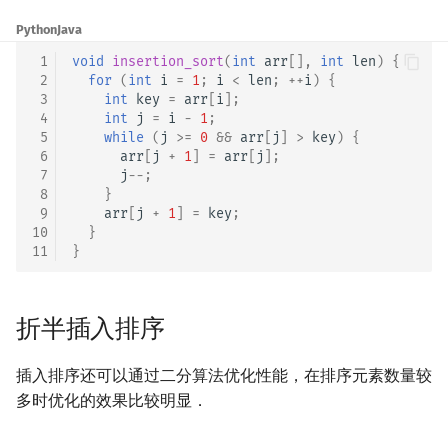
矩阵树定理
Min_25 筛
Python
Java
 1
void
insertion_sort
(
int
arr
[],
int
len
)
{
LGV 引理
洲阁筛
 2
for
(
int
i
=
1
;
i
<
len
;
++
i
)
{
 3
int
key
=
arr
[
i
];
最大团搜索算法
类欧几里德算法
 4
int
j
=
i
-
1
;
 5
while
(
j
>=
0
&&
arr
[
j
]
>
key
)
{
 6
arr
[
j
+
1
]
=
arr
[
j
];
支配树
Meissel–Lehmer 算法
 7
j
--
;
 8
}
图上随机游走
连分数
 9
arr
[
j
+
1
]
=
key
;
10
}
11
}
Stern–Brocot 树与 Farey
二次域
折半插入排序
Pell 方程
插入排序还可以通过二分算法优化性能，在排序元素数量较
多时优化的效果比较明显．