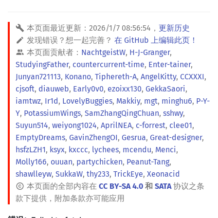
本页面最近更新：
2026/1/7 08:56:54
，
更新历史
发现错误？想一起完善？
在 GitHub 上编辑此页！
本页面贡献者：
NachtgeistW
,
H-J-Granger
,
StudyingFather
,
countercurrent-time
,
Enter-tainer
,
Junyan721113
,
Konano
,
Tiphereth-A
,
AngelKitty
,
CCXXXI
,
cjsoft
,
diauweb
,
Early0v0
,
ezoixx130
,
GekkaSaori
,
iamtwz
,
Ir1d
,
LovelyBuggies
,
Makkiy
,
mgt
,
minghu6
,
P-Y-
Y
,
PotassiumWings
,
SamZhangQingChuan
,
sshwy
,
Suyun514
,
weiyong1024
,
AprilNEA
,
c-forrest
,
clee01
,
EmptyDreams
,
GavinZhengOI
,
Gesrua
,
Great-designer
,
hsfzLZH1
,
ksyx
,
kxccc
,
lychees
,
mcendu
,
Menci
,
Molly166
,
ouuan
,
partychicken
,
Peanut-Tang
,
shawlleyw
,
SukkaW
,
thy233
,
TrickEye
,
Xeonacid
本页面的全部内容在
CC BY-SA 4.0
和
SATA
协议之条
款下提供，附加条款亦可能应用