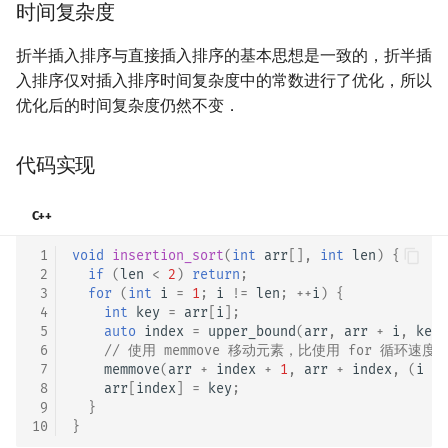
时间复杂度
折半插入排序与直接插入排序的基本思想是一致的，折半插
入排序仅对插入排序时间复杂度中的常数进行了优化，所以
优化后的时间复杂度仍然不变．
代码实现
C++
 1
void
insertion_sort
(
int
arr
[],
int
len
)
{
 2
if
(
len
<
2
)
return
;
 3
for
(
int
i
=
1
;
i
!=
len
;
++
i
)
{
 4
int
key
=
arr
[
i
];
 5
auto
index
=
upper_bound
(
arr
,
arr
+
i
,
key
)
 6
// 使用 memmove 移动元素，比使用 for 循环速
 7
memmove
(
arr
+
index
+
1
,
arr
+
index
,
(
i
-
 8
arr
[
index
]
=
key
;
 9
}
10
}